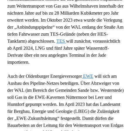
zum Weitertransport von Gas aus Wilhelmshaven innerhalb der
nächsten Jahre auf bis zu 28 Milliarden Kubikmeter pro Jahr
erweitert werden. Im Oktober 2023 etwa wurde die Verlegung
der „Anbindungspipelne“ von der WAL entlang der Straße Am
tiefen Fahrwasser zum TES-Gelände (neben der HES-
Tankfarm) abgeschlossen.
TES
will zunächst, voraussichtlich
ab April 2024, LNG und fünf Jahre später Wasserstoff-
Derivate über ein neu angelegtes Terminal in der Jade
importieren.
Auch der Oldenburger Energieversorger
EWE
will sich am
Ausbau des Pipeline-Netzes beteiligen. Über Abzweiger von
der WAL (im Bereich der Gemeinden Sande bzw. Westerstede)
soll Gas in die EWE-Kavernen Nüttermoor bei Leer und
Huntdorf gepumpt werden. Im April 2023 hat das Landesamt
für Bergbau, Energie und Geologie (LBEG) die Zulässigkeit
der „EWE-Zukunftsleitung“ festgestellt. Damit dürfen die
Bauarbeiten an der Leitung für den Weitertransport von Erdgas