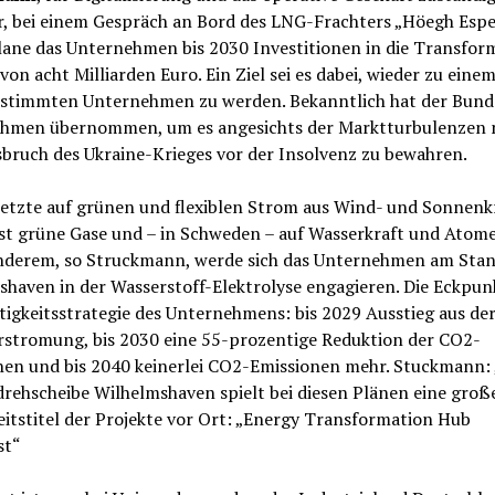
, bei einem Gespräch an Bord des LNG-Frachters „Höegh Esp
lane das Unternehmen bis 2030 Investitionen in die Transfor
von acht Milliarden Euro. Ein Ziel sei es dabei, wieder zu eine
estimmten Unternehmen zu werden. Bekanntlich hat der Bund
hmen übernommen, um es angesichts der Marktturbulenzen 
bruch des Ukraine-Krieges vor der Insolvenz zu bewahren.
etzte auf grünen und flexiblen Strom aus Wind- und Sonnenkr
st grüne Gase und – in Schweden – auf Wasserkraft und Atome
nderem, so Struckmann, werde sich das Unternehmen am Sta
haven in der Wasserstoff-Elektrolyse engagieren. Die Eckpun
igkeitsstrategie des Unternehmens: bis 2029 Ausstieg aus de
rstromung, bis 2030 eine 55-prozentige Reduktion der CO2-
nen und bis 2040 keinerlei CO2-Emissionen mehr. Stuckmann: 
rehscheibe Wilhelmshaven spielt bei diesen Plänen eine große
itstitel der Projekte vor Ort: „Energy Transformation Hub
st“