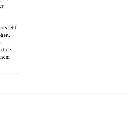
er
entsteht
ehen.
r
odule
rünem