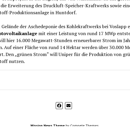
t die Erweiterung des Druckluft-Speicher-Kraftwerks sowie ein
toff-Produktionsanlage in Huntdorf.
 Gelände der Aschedeponie des Kohlekraftwerks bei Voslapp 
tovoltaikanlage
mit einer Leistung von rund 17 MWp entst
will hier 16.000 Megawatt-Stunden erneuerbarer Strom im Jah
n. Auf einer Fläche von rund 14 Hektar werden über 30.000 M
ert. Den „grünen Strom“ will Uniper für die Produktion von g
toff nutzen.
Mission News Theme
by Compete Themes.