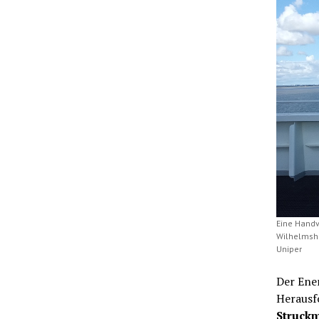
Eine Handv
Wilhelmsha
Uniper
Der Ener
Herausf
Struck