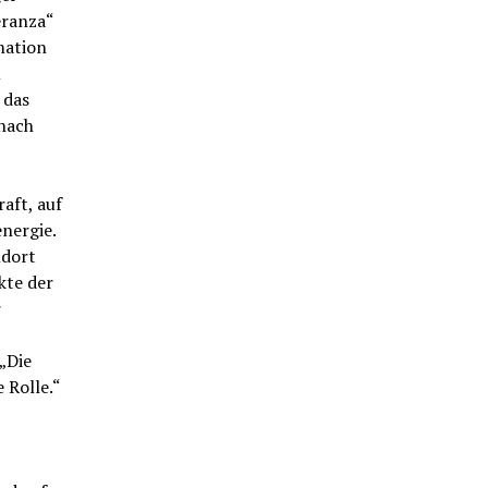
eranza“
mation
m
 das
nach
aft, auf
nergie.
ndort
kte der
r
„Die
 Rolle.“