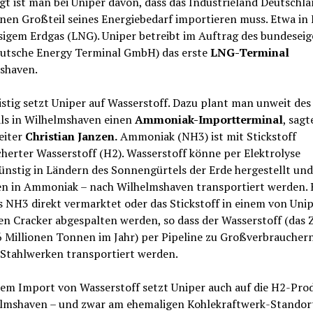
t ist man bei Uniper davon, dass das Industrieland Deutschla
nen Großteil seines Energiebedarf importieren muss. Etwa in
sigem Erdgas (LNG). Uniper betreibt im Auftrag des bundesei
utsche Energy Terminal GmbH) das erste
LNG-Terminal
shaven.
istig setzt Uniper auf Wasserstoff. Dazu plant man unweit de
ls in Wilhelmshaven einen
Ammoniak-Importterminal
, sagt
eiter
Christian Janzen.
Ammoniak (NH3) ist mit Stickstoff
herter Wasserstoff (H2). Wasserstoff könne per Elektrolyse
nstig in Ländern des Sonnengürtels der Erde hergestellt und
n in Ammoniak – nach Wilhelmshaven transportiert werden. 
 NH3 direkt vermarktet oder das Stickstoff in einem von Uni
n Cracker abgespalten werden, so dass der Wasserstoff (das Zi
6 Millionen Tonnen im Jahr) per Pipeline zu Großverbraucher
 Stahlwerken transportiert werden.
em Import von Wasserstoff setzt Uniper auch auf die H2-Pro
elmshaven – und zwar am ehemaligen Kohlekraftwerk-Standor