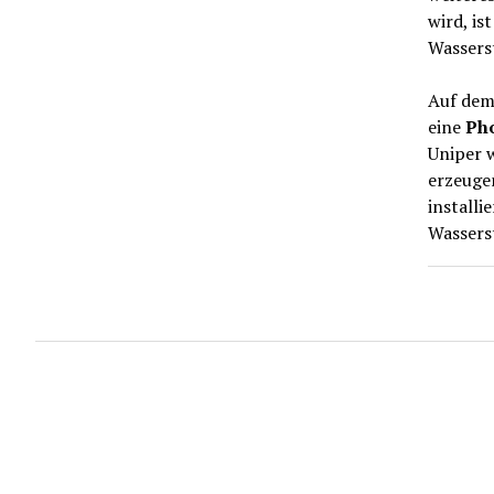
wird, is
Wassers
Auf dem
eine
Pho
Uniper 
erzeuge
installi
Wassers