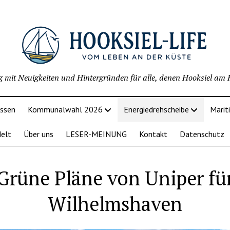
g mit Neuigkeiten und Hintergründen für alle, denen Hooksiel am H
issen
Kommunalwahl 2026
Energiedrehscheibe
Marit
delt
Über uns
LESER-MEINUNG
Kontakt
Datenschutz
Grüne Pläne von Uniper fü
Wilhelmshaven