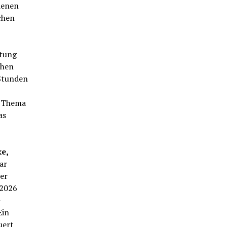
denen
chen
stung
chen
-Stunden
m Thema
as
e,
ar
er
 2026
-
Ein
uert