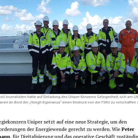
oll Journalisten hatte auf Einladung des Uniper-Konzerns Gelegenheit, sich am L
ven an Bord der „Höegh Esperanza“ einen Eindruck von der FSRU zu verschaffen. 
giekonzern Uniper setzt auf eine neue Strategie, um den
orderungen der Energiewende gerecht zu werden. Wie
Peter
mann
, für Digitalisierung und das operative Geschäft zuständi