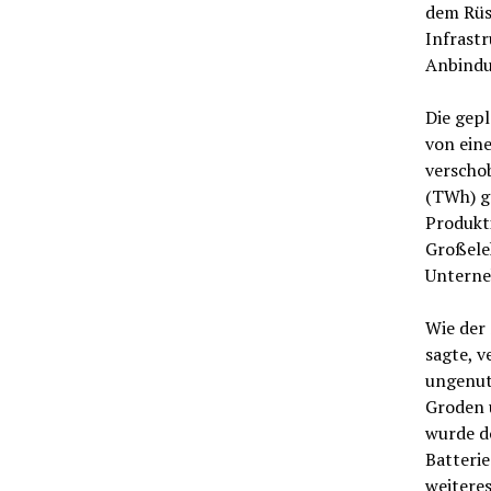
dem Rüs
Infrastr
Anbindu
Die gepl
von eine
verschob
(TWh) gr
Produkt
Großele
Unterne
Wie der
sagte, v
ungenut
Groden 
wurde d
Batterie
weiteres