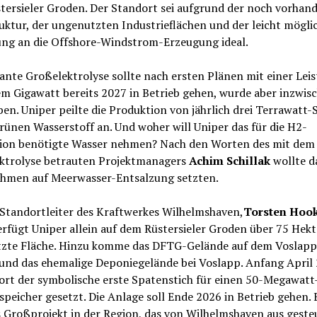
tersieler Groden. Der Standort sei aufgrund der noch vorhan
uktur, der ungenutzten Industrieflächen und der leicht mögli
ng an die Offshore-Windstrom-Erzeugung ideal.
ante Großelektrolyse sollte nach ersten Plänen mit einer Lei
m Gigawatt bereits 2027 in Betrieb gehen, wurde aber inzwis
en. Uniper peilte die Produktion von jährlich drei Terrawatt
ünen Wasserstoff an. Und woher will Uniper das für die H2-
ion benötigte Wasser nehmen? Nach den Worten des mit de
ktrolyse betrauten Projektmanagers
Achim Schillak
wollte d
hmen auf Meerwasser-Entsalzung setzten.
 Standortleiter des Kraftwerkes Wilhelmshaven,
Torsten Hook
erfügt Uniper allein auf dem Rüstersieler Groden über 75 Hekt
zte Fläche. Hinzu komme das DFTG-Gelände auf dem Voslapp
und das ehemalige Deponiegelände bei Voslapp. Anfang April
ort der symbolische erste Spatenstich für einen 50-Megawatt
speicher gesetzt. Die Anlage soll Ende 2026 in Betrieb gehen. 
 Großprojekt in der Region, das von Wilhelmshaven aus geste