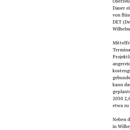
Überzeug
Dauer ei
von flüs
DET (De
Wilhelm
Mittelfr
Termina
Projektl
angereic
kostengü
gebunde
kann das
geplante
2030 2,
etwa zu
Neben d
in Wilh