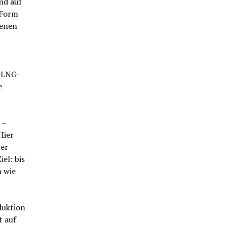
nd auf
 Form
genen
s LNG-
e
 –
Hier
per
el: bis
n wie
duktion
t auf