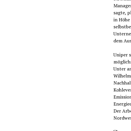
Manager
sagte, p
in Höhe 
selbstb
Unterne
dem Aus
Uniper s
möglich
Unter a
Wilhelms
Nachhalt
Kohleve
Emissio
Energied
Der Arbe
Nordwe