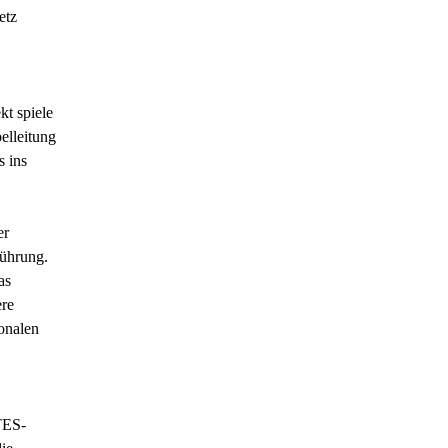
etz
kt spiele
elleitung
s ins
er
führung.
as
re
onalen
TES-