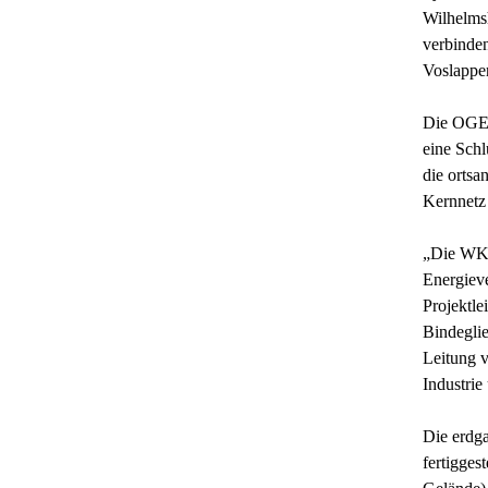
Wilhelms
verbinden
Voslappe
Die OGE h
eine Schl
die ortsa
Kernnetz 
„Die WKL 
Energieve
Projektle
Bindegli
Leitung v
Industri
Die erdga
fertigge