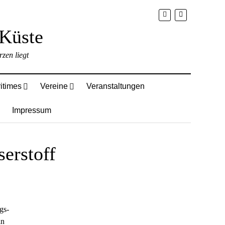
zen liegt
itimes
Vereine
Veranstaltungen
Impressum
erstoff
gs-
in