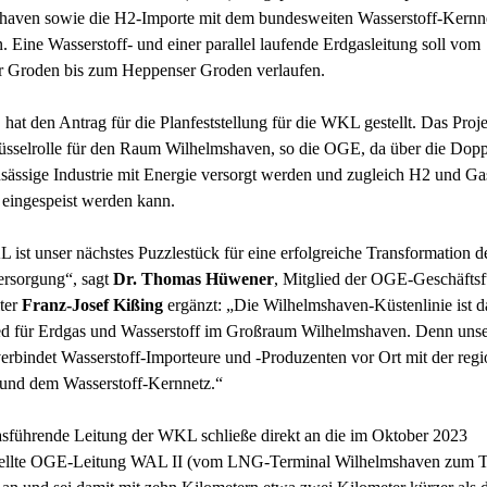
haven sowie die H2-Importe mit dem bundesweiten Wasserstoff-Kernn
. Eine Wasserstoff- und einer parallel laufende Erdgasleitung soll vom
r Groden bis zum Heppenser Groden verlaufen.
at den Antrag für die Planfeststellung für die WKL gestellt. Das Proje
üsselrolle für den Raum Wilhelmshaven, so die OGE, da über die Dopp
nsässige Industrie mit Energie versorgt werden und zugleich H2 und Ga
eingespeist werden kann.
ist unser nächstes Puzzlestück für eine erfolgreiche Transformation d
rsorgung“, sagt
Dr. Thomas Hüwener
, Mitglied der OGE-Geschäfts
iter
Franz-Josef Kißing
ergänzt: „Die Wilhelmshaven-Küstenlinie ist d
ed für Erdgas und Wasserstoff im Großraum Wilhelmshaven. Denn unse
erbindet Wasserstoff-Importeure und -Produzenten vor Ort mit der regi
e und dem Wasserstoff-Kernnetz.“
sführende Leitung der WKL schließe direkt an die im Oktober 2023
stellte OGE-Leitung WAL II (vom LNG-Terminal Wilhelmshaven zum 