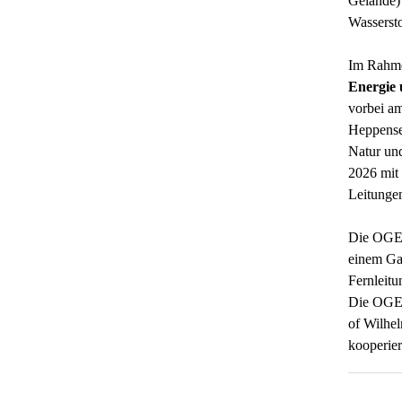
Gelände) 
Wassersto
Im Rahmen
Energie 
vorbei a
Heppense
Natur un
2026 mit
Leitungen
Die OGE (
einem Ga
Fernleitu
Die OGE g
of Wilhel
kooperie