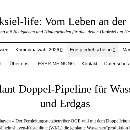
ung mit Neuigkeiten und Hintergründen für alle, denen Hooksiel am Her
ssen
Kommunalwahl 2026
Energiedrehscheibe
Mar
lt
Über uns
LESER-MEINUNG
Kontakt
Datenschutz
ant Doppel-Pipeline für Wass
und Erdgas
haven – Der Fernleitungsnetzbetreiber OGE will mit dem Doppelleitun
ilhelmshaven-Küstenlinie (WKL) die geplante Wasserstoffproduktion 