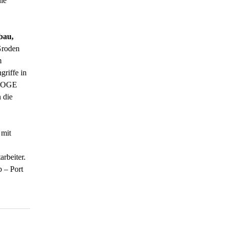
ie
bau,
Groden
m
riffe in
e OGE
 die
 mit
rbeiter.
 – Port