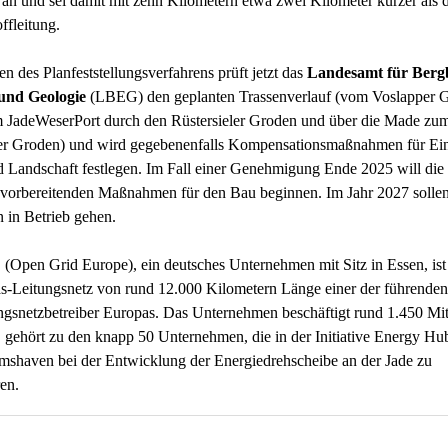
an und sei damit mit zehn Kilometern etwa zwei Kilometer kürzer als d
ffleitung.
 des Planfeststellungsverfahrens prüft jetzt das
Landesamt für Berg
und Geologie
(LBEG) den geplanten Trassenverlauf (vom Voslapper 
m JadeWeserPort durch den Rüstersieler Groden und über die Made zu
r Groden) und wird gegebenenfalls Kompensationsmaßnahmen für Eing
d Landschaft festlegen. Im Fall einer Genehmigung Ende 2025 will di
 vorbereitenden Maßnahmen für den Bau beginnen. Im Jahr 2027 sollen
 in Betrieb gehen.
Open Grid Europe), ein deutsches Unternehmen mit Sitz in Essen, ist
s-Leitungsnetz von rund 12.000 Kilometern Länge einer der führenden
ngsnetzbetreiber Europas. Das Unternehmen beschäftigt rund 1.450 Mita
ehört zu den knapp 50 Unternehmen, die in der Initiative Energy Hub
mshaven bei der Entwicklung der Energiedrehscheibe an der Jade zu
ren.