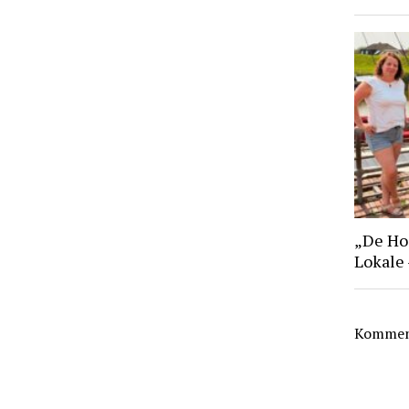
„De Hoo
Lokale
Komment