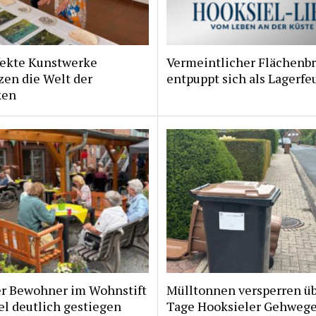
fekte Kunstwerke
Vermeintlicher Flächenb
zen die Welt der
entpuppt sich als Lagerfe
ken
er Bewohner im Wohnstift
Mülltonnen versperren ü
l deutlich gestiegen
Tage Hooksieler Gehweg