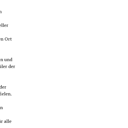
m
ller
en Ort
en und
ler der
der
ielen.
on
r alle