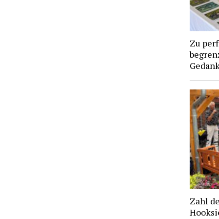
Zu per
begren
Gedan
Zahl d
Hooksie