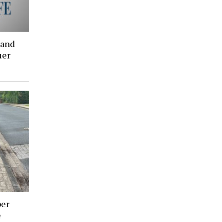
rand
uer
ber
e