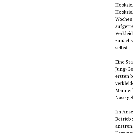
Hooksiel
Hooksie
Wochene
aufgetre
Verklei
zunächs
selbst.
Eine Sta
Jung-Ge
ersten b
verkleid
Männer“ 
Nase gek
Im Ansch
Betrieb 
anstren