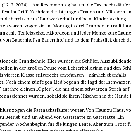
 (12. 2. 2024) – Am Rosenmontag hatten die Fastnachtsläufer
l fest im Griff. Nachdem die 14 jungen Frauen und Männern a
nde bereits beim Handwerkerball und beim Kinderfasching
ten waren, zogen sie am Montag in drei Gruppen in traditione
dung mit Teufelsgeige, Akkordeon und jeder Menge gute Laune
t von Bauernhof zu Bauernhof und ab dem Frühstück durch d
tion: die Grundschule. Hier wurden die Schüler, Auszubildend
sellen in der großen Pause vom Lehrerkollegium und den Schü
is vierten Klasse stilgerecht empfangen – nämlich ebenfalls
et. Nach einem zünftigen Lied begann die Jagd der „schwarzen
auf ihre kleinen „Opfer“, die mit einem schwarzen Strich auf 
ennzeichnet wurden, sobald sie ihren Häschern in die Hände f
luss zogen die Fastnachtsläufer weiter. Von Haus zu Haus, v
zu Betrieb und am Abend von Gaststätte zu Gaststätte. Ein
gender Wochenbeginn für die jungen Leute. Aber zum Trost fü