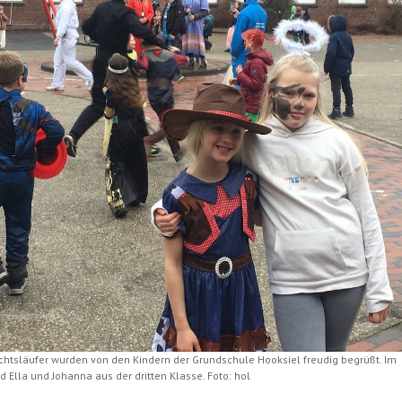
chtsläufer wurden von den Kindern der Grundschule Hooksiel freudig begrüßt. Im
 Ella und Johanna aus der dritten Klasse. Foto: hol