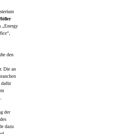
sterium
öller
es „Energy
fice“,
die den
r. Die an
Branchen
 dafür
em
u.
ng der
des
de dazu
nd