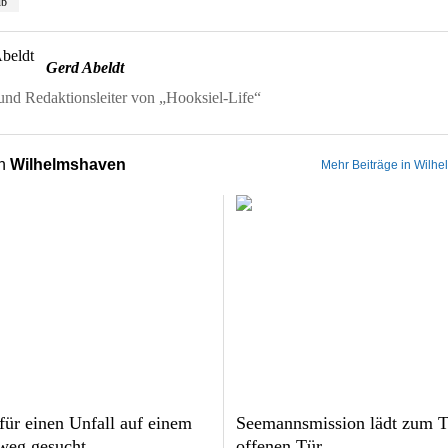
ub
Gerd Abeldt
nd Redaktionsleiter von „Hooksiel-Life“
on
Wilhelmshaven
Mehr Beiträge in Wilh
für einen Unfall auf einem
Seemannsmission lädt zum T
weg gesucht
offenen Tür