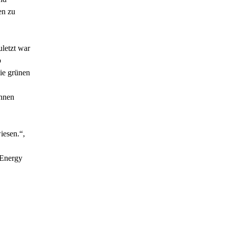
en zu
uletzt war
b
ie grünen
onnen
iesen.“,
 Energy