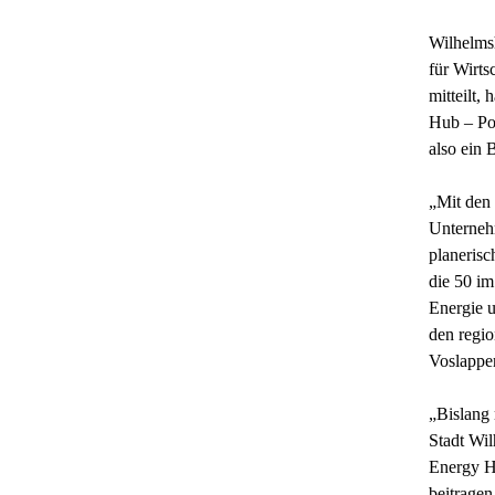
Wilhelms
für Wirt
mitteilt,
Hub – Por
also ein
„Mit den 
Unternehm
planerisc
die 50 i
Energie u
den regi
Voslapper
„Bislang 
Stadt Wi
Energy H
beitragen