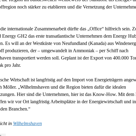
ffregion noch stärker zu etablieren und die Vernetzung der Unternehm
die internationale Zusammenarbeit dürfte das „Office“ hilfreich sein. Z
d Energy GH2 das erste transatlantische Unternehmen dem Energy Hu
en. Es will an der Westküste von Neufundland (Kanada) aus Windenerg
ff produzieren, der – umgewandelt in Ammoniak – per Schiff nach
aven transportiert werden soll. Geplant ist der Export von 400.000 T
 pro Jahr.
sche Wirtschaft ist langfristig auf den Import von Energieträgern angew
ch Möller. „Wilhelmshaven und die Region bieten dafür die idealen
tzungen. Hier sind die Unternehmen, hier ist das Know-How. Mit dem
en wir vor Ort langfristig Arbeitsplätze in der Energiewirtschaft und in
den Branchen.“
icht in
Wilhelmshaven