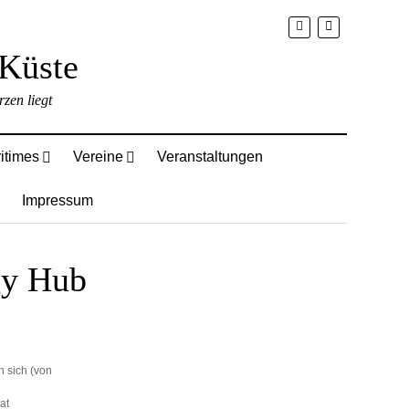
zen liegt
itimes
Vereine
Veranstaltungen
Impressum
gy Hub
n sich (von
at