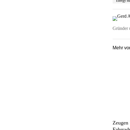
Energy h
Gründer u
Mehr v
Zeugen 
Fahrrad