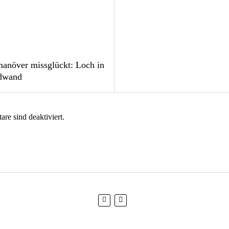
anöver missglückt: Loch in
dwand
e sind deaktiviert.