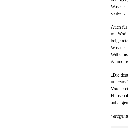
Wassersto
stärken.
Auch für 
mit Worl
beigetret
Wassersto
Wilhelmsh
Ammoniak
„Die deut
unterstri
Vorausse
Hubschaff
anhängen
Veröffentl