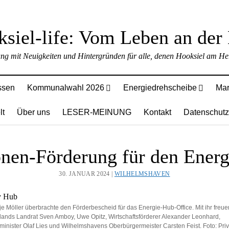
ung mit Neuigkeiten und Hintergründen für alle, denen Hooksiel am Her
ssen
Kommunalwahl 2026
Energiedrehscheibe
Mar
lt
Über uns
LESER-MEINUNG
Kontakt
Datenschutz
onen-Förderung für den Ener
30. JANUAR 2024 |
WILHELMSHAVEN
e Möller überbrachte den Förderbescheid für das Energie-Hub-Office. Mit ihr freue
eslands Landrat Sven Amboy, Uwe Opitz, Wirtschaftsförderer Alexander Leonhard,
sminister Olaf Lies und Wilhelmshavens Oberbürgermeister Carsten Feist. Foto: Priv