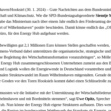
haven/Hooksiel (30. 1. 2024) – Gute Nachrichten aus dem Bundesmini
schaft und Klimaschutz. Wie die SPD-Bundestagsabgeordnete
Siemtje M
 habe das Ministerium nach über einem Jahr endlich den Förderantrag d
t of Wilhelmshaven“ positiv beschieden. Damit könne endlich das „Of
 Büro, für den Energy Hub aufgebaut werden.
bewilligten gut 2,1 Millionen Euro können Stellen geschaffen werden, 
ens-Verbund dabei unterstützen die organisatorische, strategische und
he Begleitung des Wirtschaftstransformation voranzubringen“, so Mölle
m Energy Hub zusammengeschlossenen Unternehmen zumeist aus den 
nd Logistik wollen die Energiewende in Deutschland vorantreiben und
onalen Strukturwandel im Raum Wilhelmshaven mitgestalten. Gerade d
 Groden vor den Toren Hooksiels kommt dabei einen Schlüsselrolle z
mussten wir die Initiative mit der Unterstützung der Wirtschaftsförderu
lhelmshaven und mit Bordmitteln stemmen“, sagt
Uwe Opitz,
Sprecher 
ub. Nun könne der Energy Hub eigene Strukturen aufbauen. Dies wer
, die Region im bundesweiten Wettbewerb der Standorte als Energie- u