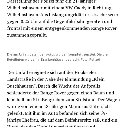
Darstellung der Polizei fuhr ein 21-jähriger
Wilhelmshavener mit einem VW Caddy in Richtung
Wilhelmshaven. Aus bislang ungeklärter Ursache sei er
gegen 8.25 Uhr auf die Gegenfahrbahn geraten und
frontal mit einem entgegenkommenden Range Rover
zusammengeprallt.
Die am Unfall beteiligen Autos wurden komplett zerstört. Die drei
Beteiligten wurden in Krankenhäuser gebracht. Foto: Polizei
Der Unfall ereignete sich auf der Hooksieler
Landstraße in der Nähe der Einmündung „Klein
Buschhausen“. Durch die Wucht des Aufpralls
schleuderte der Range Rover gegen einen Baum und
kam halb im Straßengraben zum Stillstand. Der Wagen
wurde von einem 58-jährigen Mann aus Gütersloh
gelenkt. Mit ihm im Auto befanden sich seine 59-
jährige Ehefrau, die auf dem Beifahrersitz saß, und ein
Hund, der den Unfall unverletzt überstand.