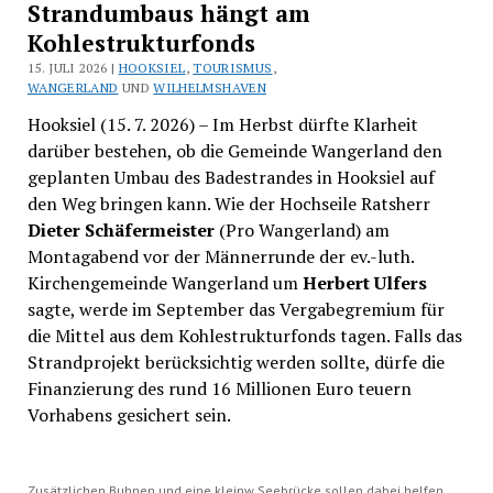
Strandumbaus hängt am
Kohlestrukturfonds
15. JULI 2026 |
HOOKSIEL
,
TOURISMUS
,
WANGERLAND
UND
WILHELMSHAVEN
Hooksiel (15. 7. 2026) – Im Herbst dürfte Klarheit
darüber bestehen, ob die Gemeinde Wangerland den
geplanten Umbau des Badestrandes in Hooksiel auf
den Weg bringen kann. Wie der Hochseile Ratsherr
Dieter Schäfermeister
(Pro Wangerland) am
Montagabend vor der Männerrunde der ev.-luth.
Kirchengemeinde Wangerland um
Herbert Ulfers
sagte, werde im September das Vergabegremium für
die Mittel aus dem Kohlestrukturfonds tagen. Falls das
Strandprojekt berücksichtig werden sollte, dürfe die
Finanzierung des rund 16 Millionen Euro teuern
Vorhabens gesichert sein.
Zusätzlichen Buhnen und eine kleinw Seebrücke sollen dabei helfen,