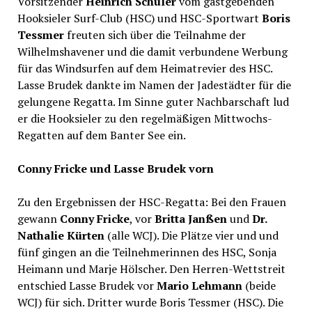
Vorsitzender
Heinrich Schüler
vom gastgebenden
Hooksieler Surf-Club (HSC) und HSC-Sportwart
Boris
Tessmer
freuten sich über die Teilnahme der
Wilhelmshavener und die damit verbundene Werbung
für das Windsurfen auf dem Heimatrevier des HSC.
Lasse Brudek dankte im Namen der Jadestädter für die
gelungene Regatta. Im Sinne guter Nachbarschaft lud
er die Hooksieler zu den regelmäßigen Mittwochs-
Regatten auf dem Banter See ein.
Conny Fricke und Lasse Brudek vorn
Zu den Ergebnissen der HSC-Regatta: Bei den Frauen
gewann
Conny Fricke
, vor
Britta Janßen
und
Dr.
Nathalie Kürten
(alle WCJ). Die Plätze vier und und
fünf gingen an die Teilnehmerinnen des HSC, Sonja
Heimann und Marje Hölscher. Den Herren-Wettstreit
entschied Lasse Brudek vor
Mario Lehmann
(beide
WCJ) für sich. Dritter wurde Boris Tessmer (HSC). Die