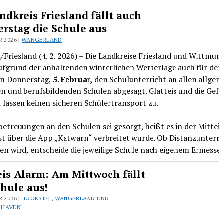
ndkreis Friesland fällt auch
rstag die Schule aus
R 2026 |
WANGERLAND
/Friesland (4. 2. 2026) – Die Landkreise Friesland und Wittmu
ufgrund der anhaltenden winterlichen Wetterlage auch für de
n Donnerstag,
5. Februar,
den Schulunterricht an allen allge
n und berufsbildenden Schulen abgesagt. Glatteis und die Ge
 lassen keinen sicheren Schülertransport zu.
etreuungen an den Schulen sei gesorgt, heißt es in der Mitte
st über die App „Katwarn“ verbreitet wurde. Ob Distanzunterr
n wird, entscheide die jeweilige Schule nach eigenem Ermess
eis-Alarm: Am Mittwoch fällt
chule aus!
R 2026 |
HOOKSIEL
,
WANGERLAND
UND
SHAVEN