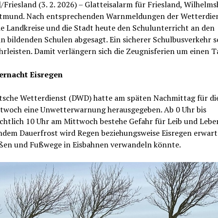
/Friesland (3. 2. 2026) – Glatteisalarm für Friesland, Wilhelm
tmund. Nach entsprechenden Warnmeldungen der Wetterdie
e Landkreise und die Stadt heute den Schulunterricht an den
n bildenden Schulen abgesagt. Ein sicherer Schulbusverkehr se
rleisten. Damit verlängern sich die Zeugnisferien um einen T
ernacht Eisregen
tsche Wetterdienst (DWD) hatte am späten Nachmittag für di
twoch eine Unwetterwarnung herausgegeben. Ab 0 Uhr bis
chtlich 10 Uhr am Mittwoch bestehe Gefahr für Leib und Leben
ndem Dauerfrost wird Regen beziehungsweise Eisregen erwarte
aßen und Fußwege in Eisbahnen verwandeln könnte.