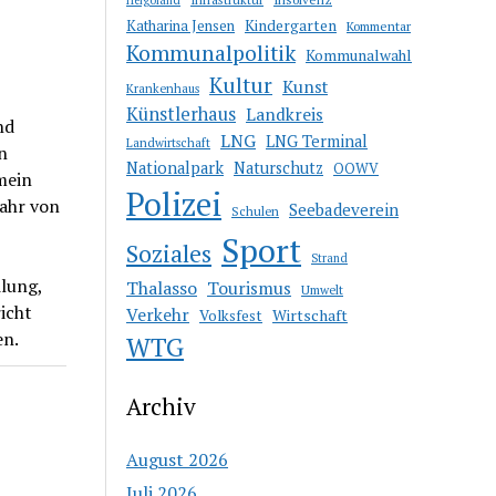
Katharina Jensen
Kindergarten
Kommentar
Kommunalpolitik
Kommunalwahl
Kultur
Kunst
Krankenhaus
Künstlerhaus
Landkreis
nd
LNG
LNG Terminal
Landwirtschaft
n
Nationalpark
Naturschutz
OOWV
mein
Polizei
fahr von
Seebadeverein
Schulen
Sport
Soziales
Strand
ilung,
Thalasso
Tourismus
Umwelt
icht
Verkehr
Wirtschaft
Volksfest
en.
WTG
Archiv
August 2026
Juli 2026