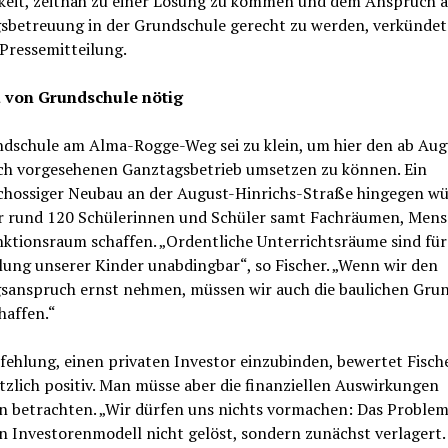
keit, zeitnah zu einer Lösung zu kommen und dem Anspruch a
sbetreuung in der Grundschule gerecht zu werden, verkündet
 Pressemitteilung.
 von Grundschule nötig
ndschule am Alma-Rogge-Weg sei zu klein, um hier den ab Aug
ich vorgesehenen Ganztagsbetrieb umsetzen zu können. Ein
chossiger Neubau an der August-Hinrichs-Straße hingegen w
ür rund 120 Schülerinnen und Schüler samt Fachräumen, Mens
ktionsraum schaffen. „Ordentliche Unterrichtsräume sind für
ung unserer Kinder unabdingbar“, so Fischer. „Wenn wir den
sanspruch ernst nehmen, müssen wir auch die baulichen Gru
haffen.“
ehlung, einen privaten Investor einzubinden, bewertet Fisch
zlich positiv. Man müsse aber die finanziellen Auswirkungen
n betrachten. „Wir dürfen uns nichts vormachen: Das Problem
n Investorenmodell nicht gelöst, sondern zunächst verlagert.