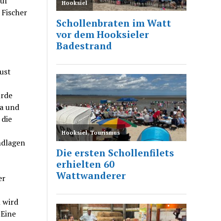
uf
 Fischer
ust
ürde
a und
 die
ndlagen
er
 wird
 Eine