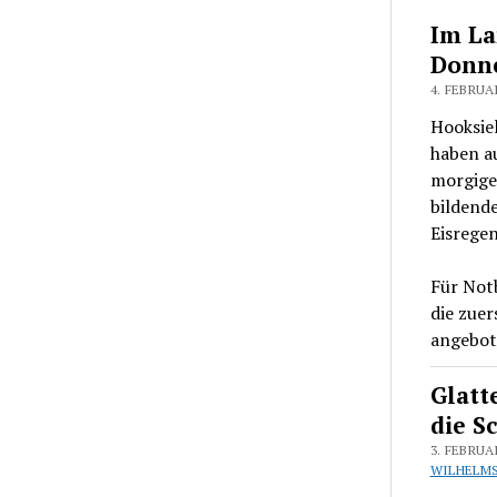
Im La
Donne
4. FEBRUA
Hooksiel
haben a
morgige
bildende
Eisregen
Für Notb
die zuer
angebote
Glatt
die S
3. FEBRUA
WILHELM