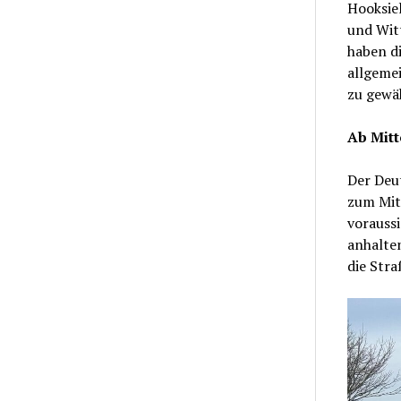
Hooksiel
und Wit
haben di
allgemei
zu gewäh
Ab Mitt
Der Deu
zum Mit
voraussi
anhalte
die Str