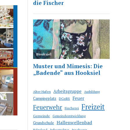
Arbeitsgruppe
Alter Hafen
Ausbildung
Feuer
Campingplatz
DGzRS
Freizeit
Feuerwehr
Fischerei
Gemeinde
Gemeindeentwicklung
Hallenwellenbad
Grundschule
Infrastruktur
Insolvenz
Helgoland