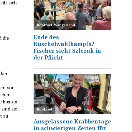
eilt sich
 die
rken
en vor
ieben
e kosten
 sind sie
t zu