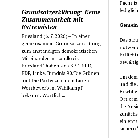
Pacht is
lediglic
Grundsatzerklärung: Keine
Zusammenarbeit mit
Gemein
Extremisten
Friesland (6. 7. 2026) – In einer
Das str
gemeinsamen „Grundsatzerklärung
notwendi
zum anständigen demokratischen
Ertücht
Miteinander im Landkreis
bewältig
Friesland“ haben sich SPD, SPD,
FDP, Linke, Bündnis 90/Die Grünen
Um dem 
und Die Partei zu einem fairen
und die 
Wettbewerb im Wahlkampf
Erschli
bekannt. Wörtlich...
Ort ermö
die Ans
zunächst
ein ents
sichern.