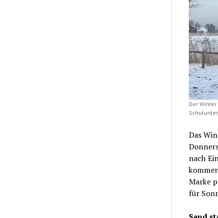
Der Winter 
Schulunteri
Das Wint
Donners
nach Ein
kommend
Marke p
für Son
Sand st