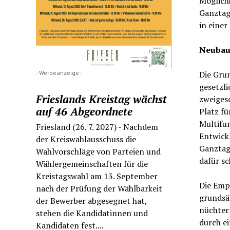
Möglich
Ganztag
in einer
Neubau
- Werbeanzeige -
Die Gru
gesetzl
Frieslands Kreistag wächst
zweiges
auf 46 Abgeordnete
Platz f
Multifun
Friesland (26. 7. 2027) - Nachdem
Entwickl
der Kreiswahlausschuss die
Ganztag
Wahlvorschläge von Parteien und
dafür sc
Wählergemeinschaften für die
Kreistagswahl am 13. September
Die Empf
nach der Prüfung der Wählbarkeit
grundsät
der Bewerber abgesegnet hat,
nüchter
stehen die Kandidatinnen und
durch ei
Kandidaten fest....