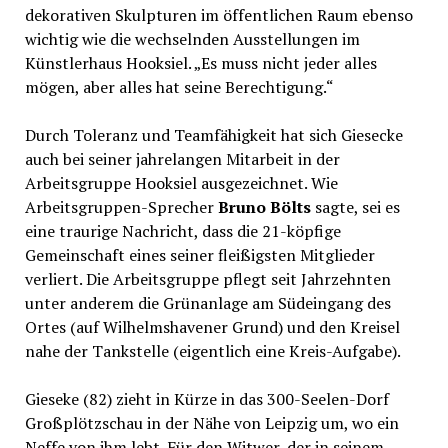
dekorativen Skulpturen im öffentlichen Raum ebenso
wichtig wie die wechselnden Ausstellungen im
Künstlerhaus Hooksiel. „Es muss nicht jeder alles
mögen, aber alles hat seine Berechtigung.“
Durch Toleranz und Teamfähigkeit hat sich Giesecke
auch bei seiner jahrelangen Mitarbeit in der
Arbeitsgruppe Hooksiel ausgezeichnet. Wie
Arbeitsgruppen-Sprecher
Bruno Bölts
sagte, sei es
eine traurige Nachricht, dass die 21-köpfige
Gemeinschaft eines seiner fleißigsten Mitglieder
verliert. Die Arbeitsgruppe pflegt seit Jahrzehnten
unter anderem die Grünanlage am Südeingang des
Ortes (auf Wilhelmshavener Grund) und den Kreisel
nahe der Tankstelle (eigentlich eine Kreis-Aufgabe).
Gieseke (82) zieht in Kürze in das 300-Seelen-Dorf
Großplötzschau in der Nähe von Leipzig um, wo ein
Neffe von ihm lebt. Für den Witwer, der in seinem