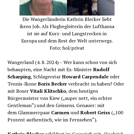
Die Wangerländerin Kathrin Blecker liebt
ihren Job. Als Flugbegleiterin der Lufthansa
ist sie auf Kurz- und Langstrecken in
Europa und dem Rest der Welt unterwegs.
Foto: hol/privat
Wangerland (4. 8. 2024) – Wer kann schon von sich
behaupten, eine Nacht mit Ex-Minister
Rudolf
Scharping
, Schlagerstar
Howard Carpendale
oder
Tennis-Ikone
Boris Becker
verbracht zu haben? Oder
mit Boxer
Vitali Klitschko
, dem heutigen
Bürgermeister von Kiew („super nett, ein echter
Gentleman“) und den Geissens. Genauer: mit
dem Glammerrpaar
Carmen
und
Robert Geiss
(„100
Prozent authentisch, wie im Fernsehen“).
Kathrin Blecker
schildert im Gespräch mit „Hooksiel-