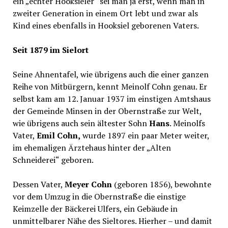
ein „echter Hooksieler“ sei man ja erst, wenn man in
zweiter Generation in einem Ort lebt und zwar als
Kind eines ebenfalls in Hooksiel geborenen Vaters.
Seit 1879 im Sielort
Seine Ahnentafel, wie übrigens auch die einer ganzen
Reihe von Mitbürgern, kennt Meinolf Cohn genau. Er
selbst kam am 12. Januar 1937 im einstigen Amtshaus
der Gemeinde Minsen in der Obernstraße zur Welt,
wie übrigens auch sein ältester Sohn
Hans
. Meinolfs
Vater,
Emil Cohn,
wurde 1897 ein paar Meter weiter,
im ehemaligen Ärztehaus hinter der „Alten
Schneiderei“ geboren.
Dessen Vater,
Meyer Cohn
(geboren 1856), bewohnte
vor dem Umzug in die Obernstraße die einstige
Keimzelle der Bäckerei Ulfers, ein Gebäude in
unmittelbarer Nähe des Sieltores. Hierher – und damit