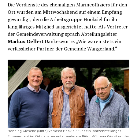
Die Verdienste des ehemaligen Marineoffiziers für den
Ort wurden am Mittwochabend auf einem Empfang
gewürdigt, den die Arbeitsgruppe Hooksiel für ihr
langjähriges Mitglied ausgerichtet hatte. Als Vertreter
der Gemeindeverwaltung sprach Abteilungsleiter
Markus Gellert
Dankesworte: „Wie waren stets ein
verlässlicher Partner der Gemeinde Wangerland.“
Henning Gieseke (Mitte) verlässt Hookiel: Für sein jahrzehntelanges
Engagement im Ort dankten unter anderem Björn Mühlena (Vorsitzender