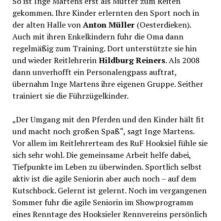
So ist Inge Martens erst als Mutter zum Reiten
gekommen. Ihre Kinder erlernten den Sport noch in
der alten Halle von
Anton Müller
(Oesterdieken).
Auch mit ihren Enkelkindern fuhr die Oma dann
regelmäßig zum Training. Dort unterstützte sie hin
und wieder Reitlehrerin
Hildburg Reiners
. Als 2008
dann unverhofft ein Personalengpass auftrat,
übernahm Inge Martens ihre eigenen Gruppe. Seither
trainiert sie die Führzügelkinder.
„Der Umgang mit den Pferden und den Kinder hält fit
und macht noch großen Spaß“, sagt Inge Martens.
Vor allem im Reitlehrerteam des RuF Hooksiel fühle sie
sich sehr wohl. Die gemeinsame Arbeit helfe dabei,
Tiefpunkte im Leben zu überwinden. Sportlich selbst
aktiv ist die agile Seniorin aber auch noch – auf dem
Kutschbock. Gelernt ist gelernt. Noch im vergangenen
Sommer fuhr die agile Seniorin im Showprogramm
eines Renntage des Hooksieler Rennvereins persönlich