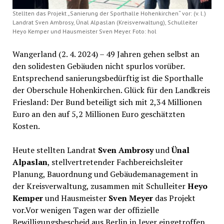
Stellten das Projekt „Sanierung der Sporthalle Hohenkirchen“ vor: (v. l.)
Landrat Sven Ambrosy, Ünal Alpaslan (Kreisverwaltung), Schulleiter
Heyo Kemper und Hausmeister Sven Meyer. Foto: hol
Wangerland (2. 4. 2024) – 49 Jahren gehen selbst an
den solidesten Gebäuden nicht spurlos vorüber.
Entsprechend sanierungsbedürftig ist die Sporthalle
der Oberschule Hohenkirchen. Glück für den Landkreis
Friesland: Der Bund beteiligt sich mit 2,34 Millionen
Euro an den auf 5,2 Millionen Euro geschätzten
Kosten.
Heute stellten Landrat
Sven Ambrosy
und
Ünal
Alpaslan
, stellvertretender Fachbereichsleiter
Planung, Bauordnung und Gebäudemanagement in
der Kreisverwaltung, zusammen mit Schulleiter
Heyo
Kemper
und Hausmeister
Sven Meyer
das Projekt
vor.Vor wenigen Tagen war der offizielle
Bewilligungsbescheid aus Berlin in Jever eingetroffen.