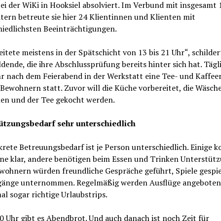
ei der WiKi in Hooksiel absolviert. Im Verbund mit insgesamt 
tern betreute sie hier 24 Klientinnen und Klienten mit
hiedlichsten Beeinträchtigungen.
eitete meistens in der Spätschicht von 13 bis 21 Uhr“, schilder
dende, die ihre Abschlussprüfung bereits hinter sich hat. Tägl
hr nach dem Feierabend in der Werkstatt eine Tee- und Kaffee
Bewohnern statt. Zuvor will die Küche vorbereitet, die Wäsch
en und der Tee gekocht werden.
ützungsbedarf sehr unterschiedlich
rete Betreuungsbedarf ist je Person unterschiedlich. Einige
ine klar, andere benötigen beim Essen und Trinken Unterstütz
wohnern würden freundliche Gespräche geführt, Spiele gespie
gänge unternommen. Regelmäßig werden Ausflüge angeboten
 sogar richtige Urlaubstrips.
 Uhr gibt es Abendbrot. Und auch danach ist noch Zeit für