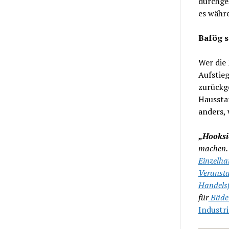
durchgeh
es währe
Bafög s
Wer die 
Aufstieg
zurückge
Hausstan
anders, 
„Hooksie
machen. 
Einzelh
Veransta
Handelsf
für
Bäder
Industr