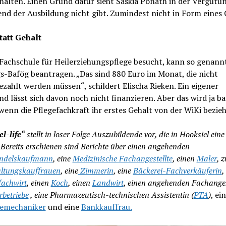
alten. Einen Grund dafür sieht Saskia Ponath in der Vergütun
nd der Ausbildung nicht gibt. Zumindest nicht in Form eines 
tatt Gehalt
Fachschule für Heilerziehungspflege besucht, kann so genann
s-Bafög beantragen. „Das sind 880 Euro im Monat, die nicht
zahlt werden müssen“, schildert Elischa Rieken. Ein eigener
d lässt sich davon noch nicht finanzieren. Aber das wird ja ba
wenn die Pflegefachkraft ihr erstes Gehalt von der WiKi bezie
l-life“
stellt in loser Folge Auszubildende vor, die in Hooksiel eine
Bereits erschienen sind Berichte über einen angehenden
andelskaufmann
, eine
Medizinische Fachangestellte
, einen
Maler
, 
ltungskauffrauen
, eine
Zimmerin
, eine
Bäckerei-Fachverkäuferin
,
achwirt
, einen
Koch
, einen
Landwirt
, einen angehenden Fachanges
betriebe
, eine Pharmazeutisch-technischen Assistentin (
PTA
)
, ein
iemechaniker
und eine
Bankkauffrau.