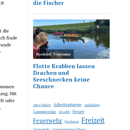
18
t die
ich finde
runde
e
 kommen
ung. Mit
lt oder
Arbeitsgruppe
Alter Hafen
Ausbildung
.
Feuer
Campingplatz
DGzRS
Freizeit
Feuerwehr
Fischerei
Gemeinde
Gemeindeentwicklung