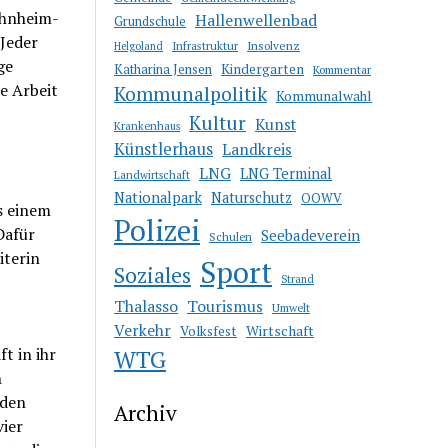
ohnheim-
Hallenwellenbad
Grundschule
Jeder
Infrastruktur
Insolvenz
Helgoland
ge
Katharina Jensen
Kindergarten
Kommentar
e Arbeit
Kommunalpolitik
Kommunalwahl
Kultur
Kunst
Krankenhaus
Künstlerhaus
Landkreis
LNG
LNG Terminal
Landwirtschaft
Nationalpark
Naturschutz
OOWV
s einem
Polizei
Dafür
Seebadeverein
Schulen
iterin
Sport
Soziales
Strand
Thalasso
Tourismus
Umwelt
Verkehr
Wirtschaft
Volksfest
t in ihr
WTG
h
 den
Archiv
vier