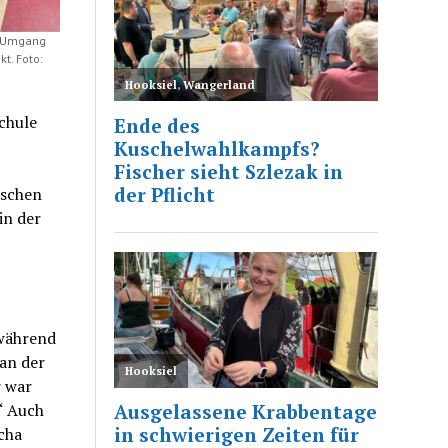
er Umgang
t. Foto:
chule
ischen
in der
 während
 an der
r war
.“ Auch
scha