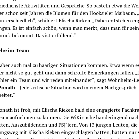
hiedlichste Aktivitäten und Gespräche. So basteln etwa die W
r schon seit Jahren die Blumen für den Hooksieler Maibaum. „
unterschiedlich“, schildert Elischa Rieken. „Dabei entstehen en
gen. Es ist einfach schön, wenn man merkt, dass man für sein
rück bekommt. Das ist erfüllend.“
che im Team
 aber auch mal zu haarigen Situationen kommen. Etwa wenn e
r nicht so gut geht und dann schroffe Bemerkungen fallen. „
 hier ein Team und wir reden miteinander“, sagt Wohnheim-Le
Ponath.
„Jede kritische Situation wird in einem Nachgespräch
eitet.“
onath ist froh, mit Elischa Rieken bald eine engagierte Fachkraf
Team aufnehmen zu können. Die WiKi suche händeringend nac
ten, Auszubildenden und FSJ´lern. Von 13 jungen Leuten, die
ngsweg mit Elischa Rieken eingeschlagen hatten, hätten nur 