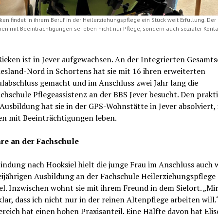
ken findet in ihrem Beruf in der Heilerziehungspflege ein Stück weit Erfüllung. D
en mit Beeinträchtigungen sei eben nicht nur Pflege, sondern auch sozialer Kontak
Rieken ist in Jever aufgewachsen. An der Integrierten Gesamts
iesland-Nord in Schortens hat sie mit 16 ihren erweiterten
labschluss gemacht und im Anschluss zwei Jahr lang die
chschule Pflegeassistenz an der BBS Jever besucht. Den prakt
 Ausbildung hat sie in der GPS-Wohnstätte in Jever absolviert, 
n mit Beeinträchtigungen leben.
hre an der Fachschule
indung nach Hooksiel hielt die junge Frau im Anschluss auch
eijährigen Ausbildung an der Fachschule Heilerziehungspflege
l. Inzwischen wohnt sie mit ihrem Freund in dem Sielort. „Mi
klar, dass ich nicht nur in der reinen Altenpflege arbeiten will
ereich hat einen hohen Praxisanteil. Eine Hälfte davon hat Eli