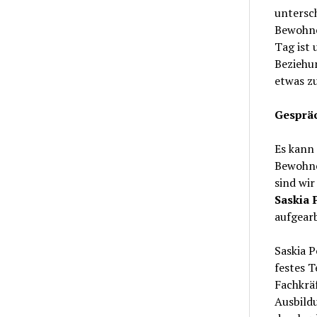
untersc
Bewohne
Tag ist 
Beziehun
etwas zu
Gesprä
Es kann
Bewohne
sind wir
Saskia 
aufgearb
Saskia P
festes 
Fachkräf
Ausbildu