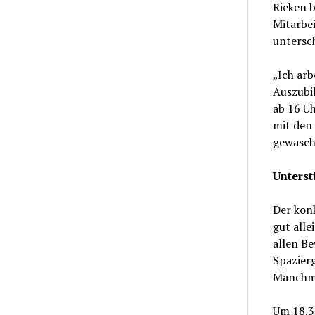
Rieken b
Mitarbei
untersc
„Ich arb
Auszubil
ab 16 U
mit den 
gewasch
Unterst
Der konk
gut alle
allen Be
Spazier
Manchmal
Um 18.30