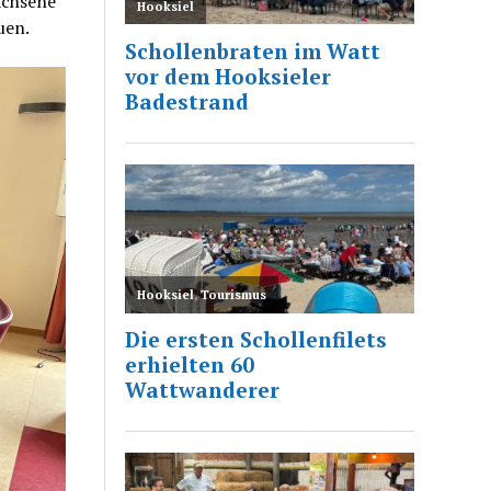
achsene
uen.