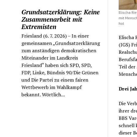
Grundsatzerklärung: Keine
Elischa Rie
Zusammenarbeit mit
mit Mensch
hol
Extremisten
Friesland (6. 7. 2026) – In einer
Elischa 
gemeinsamen „Grundsatzerklärung
(IGS) Fr
zum anständigen demokratischen
Realschu
Miteinander im Landkreis
Berufsfa
Friesland“ haben sich SPD, SPD,
Teil der
FDP, Linke, Bündnis 90/Die Grünen
Mensche
und Die Partei zu einem fairen
Wettbewerb im Wahlkampf
Drei Ja
bekannt. Wörtlich...
Die Verb
ihrer dr
BBS Vare
schnell 
dieser B