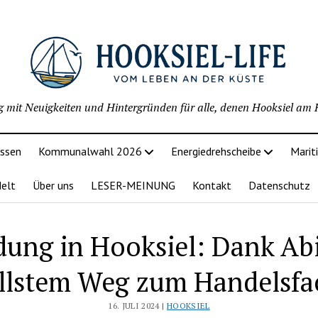
g mit Neuigkeiten und Hintergründen für alle, denen Hooksiel am H
issen
Kommunalwahl 2026
Energiedrehscheibe
Marit
delt
Über uns
LESER-MEINUNG
Kontakt
Datenschutz
dung in Hooksiel: Dank Abi
llstem Weg zum Handelsfa
16. JULI 2024 |
HOOKSIEL