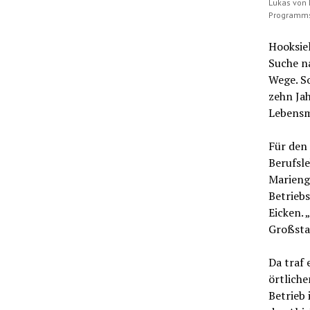
Lukas von 
Programms“
Hooksiel
Suche n
Wege. S
zehn Ja
Lebensm
Für den
Berufsle
Mariengy
Betriebs
Eicken. 
Großsta
Da traf 
örtliche
Betrieb