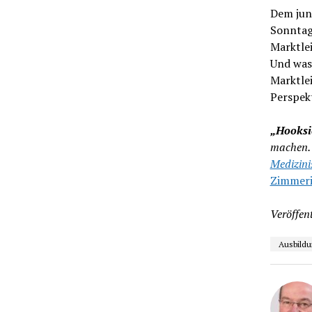
Dem jun
Sonntags
Marktle
Und was 
Marktlei
Perspekt
„Hooksie
machen. 
Medizini
Zimmer
Veröffent
Ausbildu