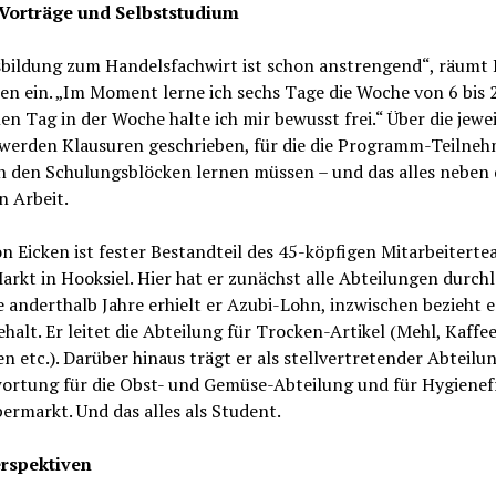
Vorträge und Selbststudium
sbildung zum Handelsfachwirt ist schon anstrengend“, räumt 
en ein. „Im Moment lerne ich sechs Tage die Woche von 6 bis 2
en Tag in der Woche halte ich mir bewusst frei.“ Über die jewe
werden Klausuren geschrieben, für die die Programm-Teilne
n den Schulungsblöcken lernen müssen – und das alles neben 
n Arbeit.
n Eicken ist fester Bestandteil des 45-köpfigen Mitarbeitert
rkt in Hooksiel. Hier hat er zunächst alle Abteilungen durchl
e anderthalb Jahre erhielt er Azubi-Lohn, inzwischen bezieht e
ehalt. Er leitet die Abteilung für Trocken-Artikel (Mehl, Kaffee
 etc.). Darüber hinaus trägt er als stellvertretender Abteilun
ortung für die Obst- und Gemüse-Abteilung und für Hygienef
rmarkt. Und das alles als Student.
rspektiven