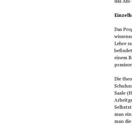
das Abi
Einzel
Das Prog
wissensc
Lehre zu
befindet
einem Ba
praxisor
Die the
Schulun
Saale (H
Arbeitg
Selbstst
man ein
man die 