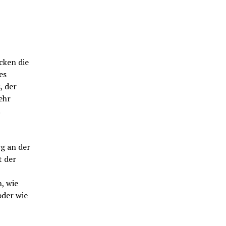
cken die
es
, der
ehr
.
g an der
t der
, wie
oder wie