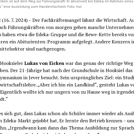
Eiken ist auf dem Weg zur Führungskraft: Er absolviert bei Edeka im Rahmen eines 
 eine Ausbildung zum Handelsfachwirt. Foto: hol
 (16. 7. 2024) – Der Fachkräftemangel lähmt die Wirtschaft. A
ach Führungskräften von morgen gehen manche Unternehme
o haben etwa die Edeka-Gruppe und die Rewe-Kette bereits vo
hren ein Abiturienten-Programm aufgelegt. Andere Konzern 
ittelsektor sind nachgezogen.
 Hooksieler
Lukas von Eicken
war das genau der richtige Weg 
ben. Der 21-Jährige hat nach der Grundschule in Hooksiel das
mnasium in Jever besucht. Sein ursprüngliches Ziel: ein Stud
wirtschaftslehre. „Aber ich bin ein Landkind“, gesteht Lukas v
„Eigentlich wollte ich nur ungern von zu Hause weg in irgende
dt.“
es sich gut, dass Lukas schon als Schüler immer wieder als Aush
n Edeka-Markt gejobbt hat. Er lernte den Betrieb kennen – un
 ihn. „Irgendwann kam dann das Thema Ausbildung zur Sprac