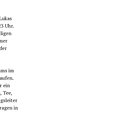
Lukas
3 Uhr.
iligen
hmer
der
eams im
aufen.
r ein
, Tee,
gsleiter
ragen in