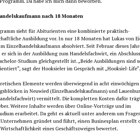
-Programm. Da habe ich mich dann beworben.“
handelskaufmann nach 18 Monaten
ramm sieht für Abiturienten eine kombinierte praktisch-
haftliche Ausbildung vor. In nur 18 Monaten hat Lukas von Ei
m Einzelhandelskaufmann absolviert. Seit Februar dieses Jahr
 er sich in der Ausbildung zum Handelsfachwirt, ein Abschluss
chelor-Studium gleichgestellt ist. „Beide Ausbildungen sind s
ientiert“, sagt der Hooksieler im Gespräch mit „Hooksiel-Life“
oretischen Elemente werden überwiegend in acht einwöchigen
gsblöcken in Neuwied (Einzelhandelskaufmann) und Lauenbur
andelsfachwirt) vermittelt. Die kompletten Kosten dafür träg
eber. Weitere Inhalte werden über Online-Vorträge und im
udium erarbeitet. Da geht es aktuell unter anderem um Fragen
 Unternehmen gründet und führt, einen Businesplan erstellt 
Wirtschaftlichkeit eines Geschäftszweiges bewertet.