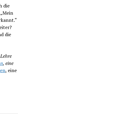
 die
. „Mein
rkannt.“
eiter?
nd die
 Lehre
nn
, eine
uen
, eine