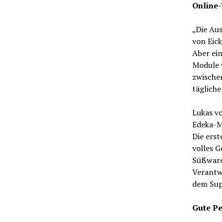
Online-
„Die Au
von Eick
Aber ein
Module 
zwische
tägliche
Lukas vo
Edeka-Ma
Die erst
volles G
Süßwaren
Verantw
dem Supe
Gute Pe