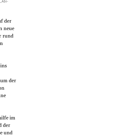
„Abi-
uf der
n neue
r rund
im
ins
ium der
on
ine
ilfe im
d der
he und