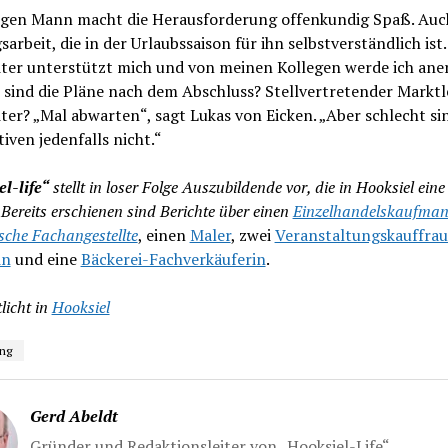
gen Mann macht die Herausforderung offenkundig Spaß. Auch
arbeit, die in der Urlaubssaison für ihn selbstverständlich ist
iter unterstützt mich und von meinen Kollegen werde ich ane
sind die Pläne nach dem Abschluss? Stellvertretender Marktl
ter? „Mal abwarten“, sagt Lukas von Eicken. „Aber schlecht si
iven jedenfalls nicht.“
l-life“
stellt in loser Folge Auszubildende vor, die in Hooksiel eine
Bereits erschienen sind Berichte über einen
Einzelhandelskaufma
sche Fachangestellte
, einen
Maler
, zwei
Veranstaltungskauffra
in
und eine
Bäckerei-Fachverkäuferin
.
licht in
Hooksiel
ng
Gerd Abeldt
Gründer und Redaktionsleiter von „Hooksiel-Life“