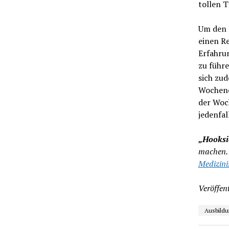
tollen T
Um den 
einen Re
Erfahrun
zu führe
sich zud
Wochene
der Woch
jedenfal
„Hooksie
machen. 
Medizini
Veröffent
Ausbildu