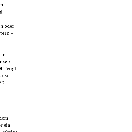
den
ld
rn oder
tern –
ein
unsere
tt Vogt.
ur so
80
 dem
r ein