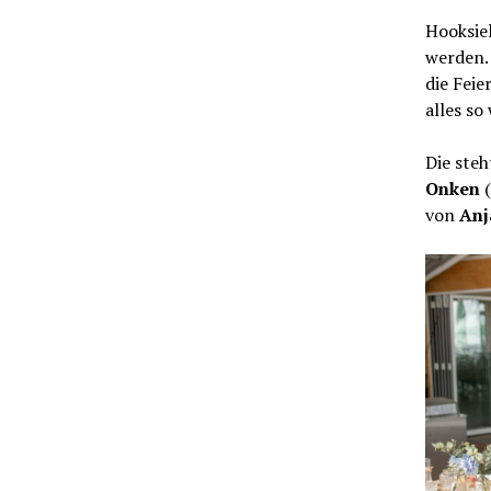
Hooksiel
werden.
die Feie
alles so
Die steh
Onken
(
von
Anj