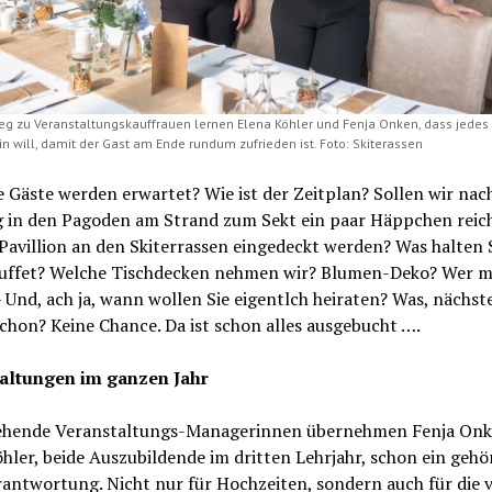
g zu Veranstaltungskauffrauen lernen Elena Köhler und Fenja Onken, dass jedes 
n will, damit der Gast am Ende rundum zufrieden ist. Foto: Skiterassen
e Gäste werden erwartet? Wie ist der Zeitplan? Sollen wir nac
 in den Pagoden am Strand zum Sekt ein paar Häppchen reic
 Pavillion an den Skiterrassen eingedeckt werden? Was halten 
uffet? Welche Tischdecken nehmen wir? Blumen-Deko? Wer m
 Und, ach ja, wann wollen Sie eigentlch heiraten? Was, nächst
hon? Keine Chance. Da ist schon alles ausgebucht ….
altungen im ganzen Jahr
ehende Veranstaltungs-Managerinnen übernehmen Fenja On
hler, beide Auszubildende im dritten Lehrjahr, schon ein gehö
ntwortung. Nicht nur für Hochzeiten, sondern auch für die v