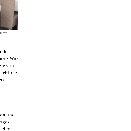
Detail
h der
hen? Wie
Sie von
acht die
en
ken und
riges
ielen