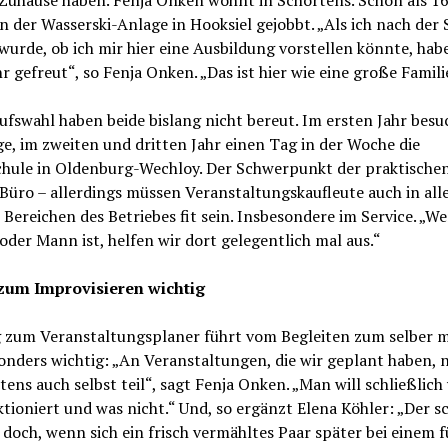
 Zuhause haben. Fenja Onken wohnt in Schortens. Schon als 16
an der Wasserski-Anlage in Hooksiel gejobbt. „Als ich nach der 
wurde, ob ich mir hier eine Ausbildung vorstellen könnte, habe
r gefreut“, so Fenja Onken. „Das ist hier wie eine große Famili
ufswahl haben beide bislang nicht bereut. Im ersten Jahr bes
e, im zweiten und dritten Jahr einen Tag in der Woche die
chule in Oldenburg-Wechloy. Der Schwerpunkt der praktischen
 Büro – allerdings müssen Veranstaltungskaufleute auch in all
Bereichen des Betriebes fit sein. Insbesondere im Service. „W
oder Mann ist, helfen wir dort gelegentlich mal aus.“
zum Improvisieren wichtig
 zum Veranstaltungsplaner führt vom Begleiten zum selber 
onders wichtig: „An Veranstaltungen, die wir geplant haben,
tens auch selbst teil“, sagt Fenja Onken. „Man will schließlich
tioniert und was nicht.“ Und, so ergänzt Elena Köhler: „Der s
 doch, wenn sich ein frisch vermähltes Paar später bei einem f