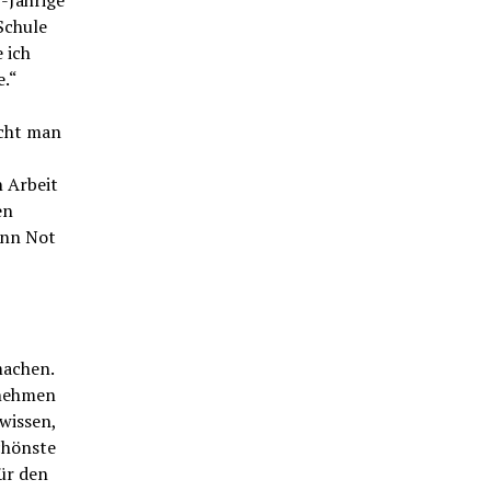
-Jährige
Schule
 ich
e.“
ucht man
 Arbeit
en
enn Not
machen.
 nehmen
 wissen,
chönste
ür den