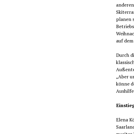
anderen
Skiterra
planen s
Betriebs
Weihnac
auf dem
Durch di
klassisc
Außenter
„Aber u
könne d
Aushilfe
Einstie
Elena Kö
Saarland