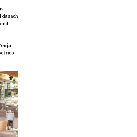
ns
d danach
amit
Fenja
betrieb