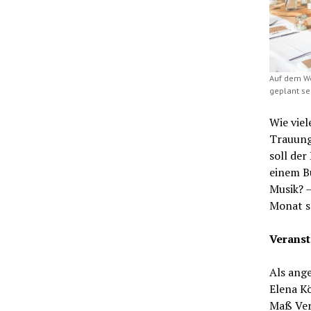
Auf dem We
geplant sei
Wie viel
Trauung
soll der
einem B
Musik? –
Monat sc
Veranst
Als ang
Elena Kö
Maß Vera