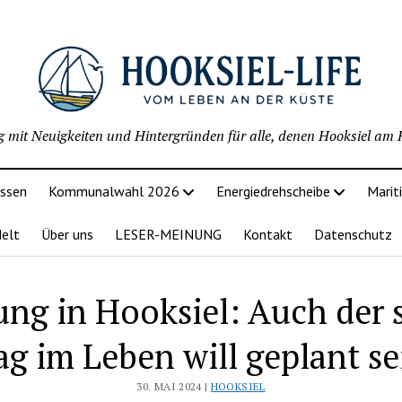
g mit Neuigkeiten und Hintergründen für alle, denen Hooksiel am H
issen
Kommunalwahl 2026
Energiedrehscheibe
Marit
delt
Über uns
LESER-MEINUNG
Kontakt
Datenschutz
ung in Hooksiel: Auch der 
ag im Leben will geplant se
30. MAI 2024 |
HOOKSIEL