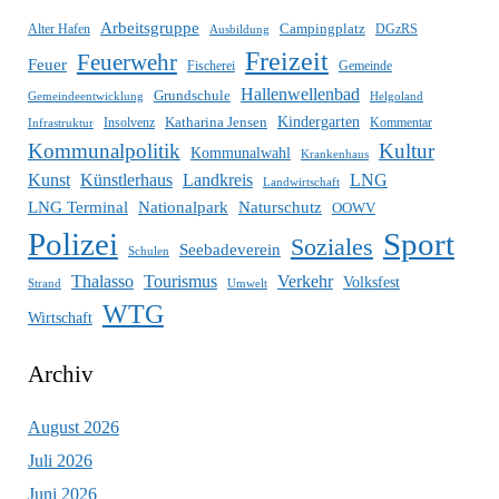
Arbeitsgruppe
Campingplatz
DGzRS
Alter Hafen
Ausbildung
Freizeit
Feuerwehr
Feuer
Gemeinde
Fischerei
Hallenwellenbad
Grundschule
Gemeindeentwicklung
Helgoland
Katharina Jensen
Kindergarten
Infrastruktur
Insolvenz
Kommentar
Kommunalpolitik
Kultur
Kommunalwahl
Krankenhaus
Künstlerhaus
Kunst
Landkreis
LNG
Landwirtschaft
LNG Terminal
Nationalpark
Naturschutz
OOWV
Polizei
Sport
Soziales
Seebadeverein
Schulen
Thalasso
Tourismus
Verkehr
Volksfest
Umwelt
Strand
WTG
Wirtschaft
Archiv
August 2026
Juli 2026
Juni 2026