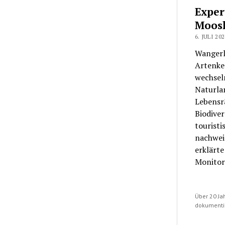
Exper
Moos
6. JULI 202
Wangerl
Artenken
wechsel
Naturla
Lebensr
Biodiver
touristi
nachweis
erklärt
Monitor
Über 20 Jah
dokumentie