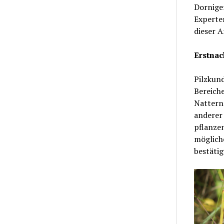
Dornige
Experte
dieser A
Erstnac
Pilzkun
Bereich
Nattern
anderer 
pflanzen
möglich
bestätig