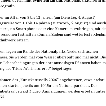
rungen übernimmt
Sylke Barkmann
, Nationalparkführerin u
rografin.
er im Alter von 8 bis 12 Jahren (am Dienstag, 4. August)
gsweise von 10 bis 14 Jahren (Mittwoch, 5. August) sind ausd
rdert, ein Smartphone oder eine Kamera mitzubringen, mit de
pressionen festhalten können. Zudem sind wetterfeste Kleidu
Schuhwerk ratsam.
sen liegen am Rande des Nationalparks Niedersächsischen
eer. Sie werden mal vom Wasser überspült und mal nicht. Die
n Lebensbedingungen der dort anssäsisgen Pflanzen haben mi
ng des Titels „Weltnaturerbe“ beigetragen.
Rahmen des „Kunstkarussells 2026“ angebotenen, etwa dreist
onen starten jeweils um 10 Uhr am Nationalparkhaus. Der
nbeitrag beträgt 3 Euro. Anmeldungen werden erbeten unter
35.