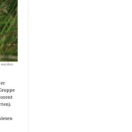
 werden.
ter
 Gruppe
rozent
ten).
wiesen