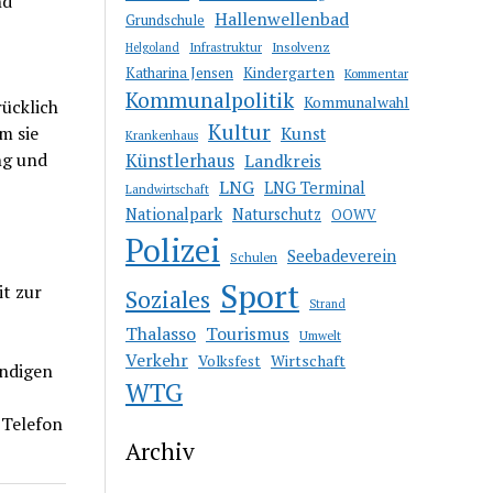
nd
Hallenwellenbad
Grundschule
Infrastruktur
Insolvenz
Helgoland
Katharina Jensen
Kindergarten
Kommentar
Kommunalpolitik
Kommunalwahl
rücklich
Kultur
m sie
Kunst
Krankenhaus
ng und
Künstlerhaus
Landkreis
LNG
LNG Terminal
Landwirtschaft
Nationalpark
Naturschutz
OOWV
Polizei
Seebadeverein
Schulen
Sport
t zur
Soziales
Strand
Thalasso
Tourismus
Umwelt
Verkehr
Wirtschaft
Volksfest
ündigen
WTG
 Telefon
Archiv