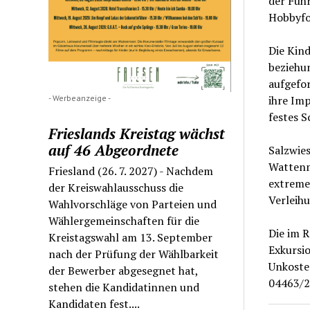
der Füh
Hobbyfo
Die Kind
beziehun
aufgefo
- Werbeanzeige -
ihre Im
festes 
Frieslands Kreistag wächst
auf 46 Abgeordnete
Salzwie
Wattenm
Friesland (26. 7. 2027) - Nachdem
extreme
der Kreiswahlausschuss die
Verleihu
Wahlvorschläge von Parteien und
Wählergemeinschaften für die
Die im 
Kreistagswahl am 13. September
Exkursi
nach der Prüfung der Wählbarkeit
Unkoste
der Bewerber abgesegnet hat,
04463/2
stehen die Kandidatinnen und
Kandidaten fest....