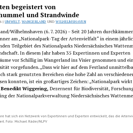
ten begeistert von
hummel und Strandwinde
6 |
UMWELT
,
WANGERLAND
UND
WILHELMSHAVEN
and/Wilhelmshaven (6. 7. 2026) – Seit 20 Jahren durchkämme
ner am „Nationalpark-Tag der Artenvielfalt“ in einem jährli
nden Teilgebiet des Nationalparks Niedersächsisches Wattenm
ndschaft. In diesem Jahr haben 35 Expertinnen und Experten
äume vor Schillig im Wangerland ins Visier genommen und ei
sität vorgefunden. „Dass wir hier auf dem Festland unmittelb
sch stark genutzten Bereichen eine hohe Zahl an verschieden
en konnten, ist ein großartiges Zeichen: „Nationalpark wirkt!
e
Benedikt Wiggering,
Dezernent für Biodiversität, Forschun
ing der Nationalparkverwaltung Niedersächsisches Wattenme
re hat sich ein Netzwerk von Expertinnen und Experten entwickelt, das die Artenvi
rt. Foto: Michael Räder/NLPV