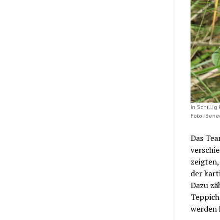
In Schilli
Foto: Bene
Das Tea
verschi
zeigten,
der kart
Dazu zäh
Teppichm
werden 