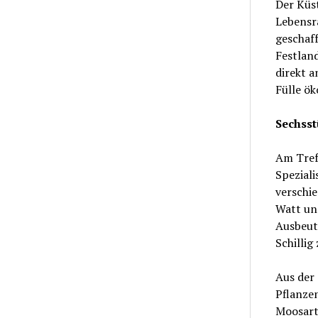
Der Küst
Lebensra
geschaf
Festlan
direkt 
Fülle ök
Sechsst
Am Tref
Spezial
verschie
Watt un
Ausbeut
Schilli
Aus der 
Pflanze
Moosart