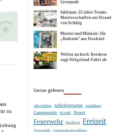
Livemusik
Jubiläum: 25 Jahre Tennis-
Meisterschaften am Strand
von Schillig
Muster und Mimesis: Die
„Badende“ aus Hooksiel
Wellen zu hoch: Reederei
sagt Helgoland-Fahrt ab
Gerne gelesen
ass
Arbeitsgruppe
Alter Hafen
Ausbildung
tür zu
Feuer
Campingplatz
DGzRS
Freizeit
Feuerwehr
Fischerei
 Leitung
Gemeinde
Gemeindeentwicklung