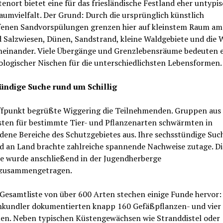
enort bietet eine für das friesländische Festland eher untypi
umvielfalt. Der Grund: Durch die ursprünglich künstlich
fenen Sandvorspülungen grenzen hier auf kleinstem Raum am
d Salzwiesen, Dünen, Sandstrand, kleine Waldgebiete und die 
aneinander. Viele Übergänge und Grenzlebensräume bedeuten 
ologischer Nischen für die unterschiedlichsten Lebensformen.
ündige Suche rund um Schillig
fpunkt begrüßte Wiggering die Teilnehmenden. Gruppen aus
isten für bestimmte Tier- und Pflanzenarten schwärmten in
dene Bereiche des Schutzgebietes aus. Ihre sechsstündige Suc
d an Land brachte zahlreiche spannende Nachweise zutage. Di
e wurde anschließend in der Jugendherberge
g zusammengetragen.
Gesamtliste von über 600 Arten stechen einige Funde hervor:
nkundler dokumentierten knapp 160 Gefäßpflanzen- und vier
en. Neben typischen Küstengewächsen wie Stranddistel oder