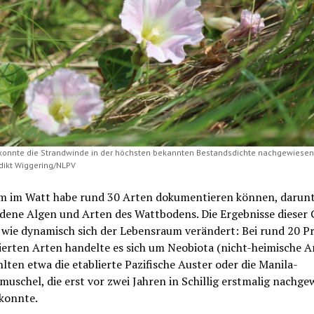
g konnte die Strandwinde in der höchsten bekannten Bestandsdichte nachgewiesen
dikt Wiggering/NLPV
m im Watt habe rund 30 Arten dokumentieren können, darun
edene Algen und Arten des Wattbodens. Die Ergebnisse dieser
 wie dynamisch sich der Lebensraum verändert: Bei rund 20 P
ierten Arten handelte es sich um Neobiota (nicht-heimische Ar
lten etwa die etablierte Pazifische Auster oder die Manila-
uschel, die erst vor zwei Jahren in Schillig erstmalig nachge
konnte.