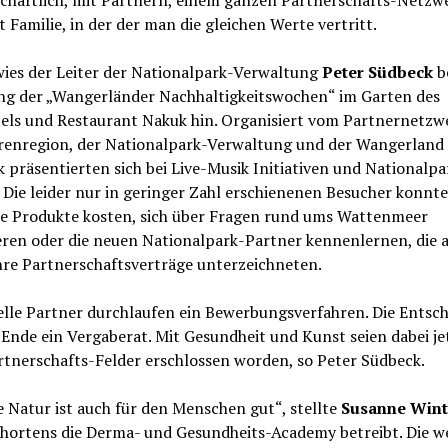
t Familie, in der der man die gleichen Werte vertritt.
wies der Leiter der Nationalpark-Verwaltung
Peter Südbeck
b
ng der „Wangerländer Nachhaltigkeitswochen“ im Garten des
els und Restaurant Nakuk hin. Organisiert vom Partnernetzw
renregion, der Nationalpark-Verwaltung und der Wangerland
k präsentierten sich bei Live-Musik Initiativen und Nationalpa
 Die leider nur in geringer Zahl erschienenen Besucher konnt
le Produkte kosten, sich über Fragen rund ums Wattenmeer
eren oder die neuen Nationalpark-Partner kennenlernen, die a
hre Partnerschaftsverträge unterzeichneten.
elle Partner durchlaufen ein Bewerbungsverfahren. Die Entsc
 Ende ein Vergaberat. Mit Gesundheit und Kunst seien dabei je
rtnerschafts-Felder erschlossen worden, so Peter Südbeck.
 Natur ist auch für den Menschen gut“, stellte
Susanne Win
chortens die Derma- und Gesundheits-Academy betreibt. Die w