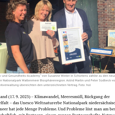
- und Gesundheits-Academy“ von Susanne Winter in Schortens zählte zu den neu
er Nationalpark Wattenmeer Biosphärenregion. Astrid Martin und Peter Südbeck vo
rkverwaltung übereichten den unterzeichneten Vertrag. Foto: hol
and (17. 9. 2023) – Klimawandel, Meeresmüll, Rückgang der
lfalt – das Unesco Weltnaturerbe Nationalpark niedersächsis
eer hat jede Menge Probleme. Und Probleme löst man am be
chaftlich, mit Partnern, einem ganzen Partnerschafts-Netzwe