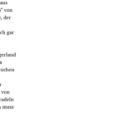
 aus
“ von
, der
och gar
gerland
n
swochen
r
e von
radeln
n muss