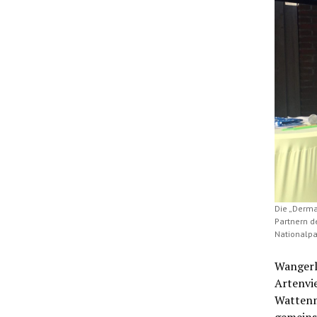
Die „Derma
Partnern d
Nationalpa
Wangerl
Artenvie
Wattenm
gemeins