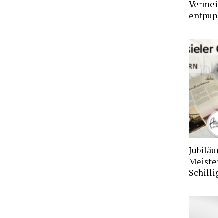
Vermei
entpupp
Jubiläu
Meiste
Schilli