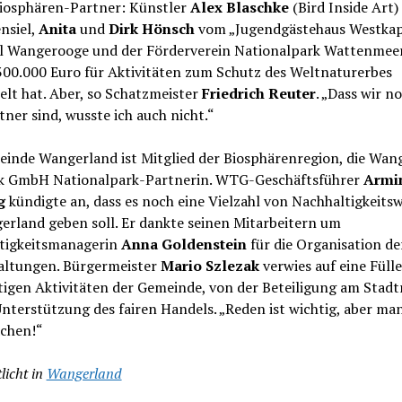
iosphären-Partner: Künstler
Alex Blaschke
(Bird Inside Art)
nsiel,
Anita
und
Dirk Hönsch
vom „Jugendgästehaus Westkap
el Wangerooge und der Förderverein Nationalpark Wattenmeer
300.000 Euro für Aktivitäten zum Schutz des Weltnaturerbes
lt hat. Aber, so Schatzmeister
Friedrich Reuter
. „Dass wir n
tner sind, wusste ich auch nicht.“
einde Wangerland ist Mitglied der Biosphärenregion, die Wan
ik GmbH Nationalpark-Partnerin. WTG-Geschäftsführer
Armi
g
kündigte an, dass es noch eine Vielzahl von Nachhaltigkeit
erland geben soll. Er dankte seinen Mitarbeitern um
tigkeitsmanagerin
Anna Goldenstein
für die Organisation de
altungen. Bürgermeister
Mario Szlezak
verwies auf eine Füll
tigen Aktivitäten der Gemeinde, von der Beteiligung am Stadt
Unterstützung des fairen Handels. „Reden ist wichtig, aber ma
chen!“
licht in
Wangerland