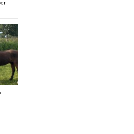
ber
e
n
e