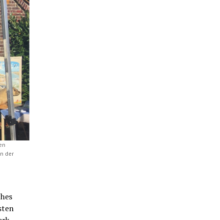
en
n der
ches
sten
rk –