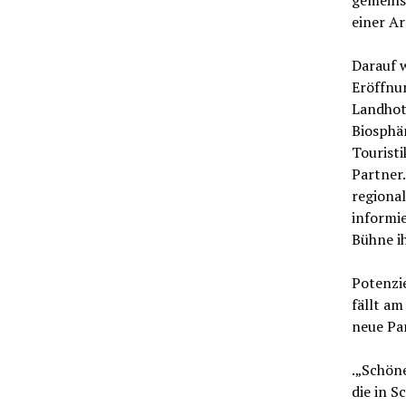
einer Ar
Darauf 
Eröffnu
Landhot
Biosphä
Touristi
Partner.
regiona
informi
Bühne i
Potenzi
fällt am
neue Pa
.„Schöne
die in S