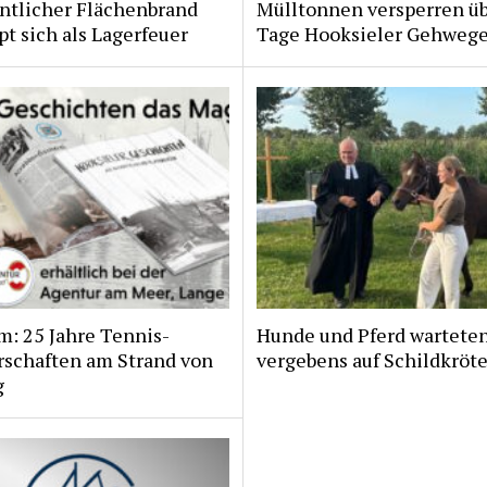
ntlicher Flächenbrand
Mülltonnen versperren ü
t sich als Lagerfeuer
Tage Hooksieler Gehweg
m: 25 Jahre Tennis-
Hunde und Pferd wartete
rschaften am Strand von
vergebens auf Schildkröt
g