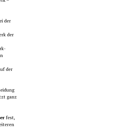
ei der
erk der
rk-
en
uf der
heidung
tzt ganz
ter
fest,
eiteren