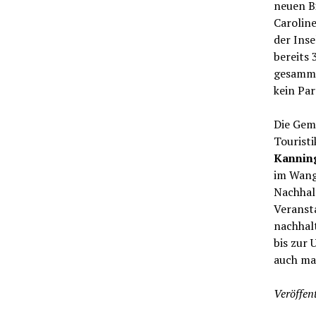
neuen B
Caroline
der Ins
bereits 
gesamme
kein Par
Die Gem
Tourist
Kannin
im Wang
Nachhal
Veranst
nachhal
bis zur 
auch ma
Veröffent