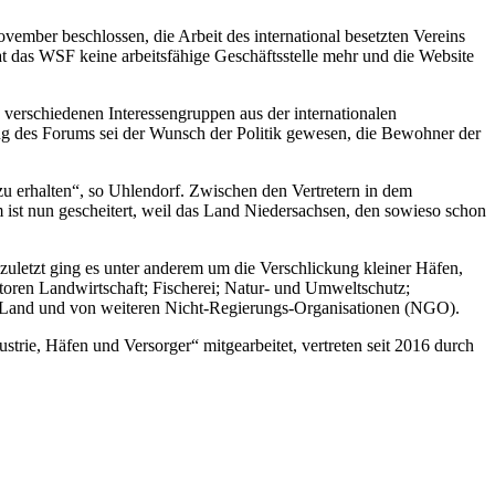
ember beschlossen, die Arbeit des international besetzten Vereins
t das WSF keine arbeitsfähige Geschäftsstelle mehr und die Website
e verschiedenen Interessengruppen aus der internationalen
g des Forums sei der Wunsch der Politik gewesen, die Bewohner der
zu erhalten“, so Uhlendorf. Zwischen den Vertretern in dem
ist nun gescheitert, weil das Land Niedersachsen, den sowieso schon
uletzt ging es unter anderem um die Verschlickung kleiner Häfen,
toren Landwirtschaft; Fischerei; Natur- und Umweltschutz;
m Land und von weiteren Nicht-Regierungs-Organisationen (NGO).
rie, Häfen und Versorger“ mitgearbeitet, vertreten seit 2016 durch