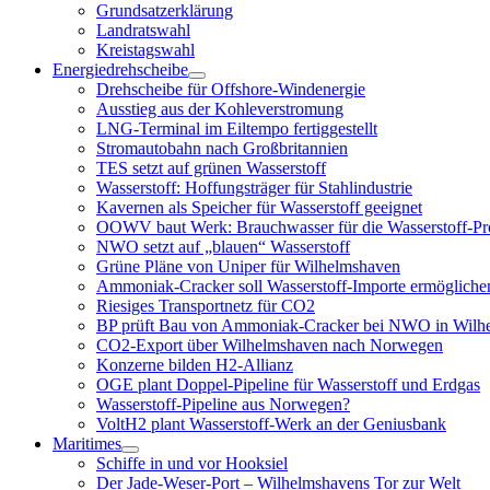
Grundsatzerklärung
Landratswahl
Kreistagswahl
Energiedrehscheibe
Menü
Drehscheibe für Offshore-Windenergie
öffnen
Ausstieg aus der Kohleverstromung
LNG-Terminal im Eiltempo fertiggestellt
Stromautobahn nach Großbritannien
TES setzt auf grünen Wasserstoff
Wasserstoff: Hoffungsträger für Stahlindustrie
Kavernen als Speicher für Wasserstoff geeignet
OOWV baut Werk: Brauchwasser für die Wasserstoff-Pr
NWO setzt auf „blauen“ Wasserstoff
Grüne Pläne von Uniper für Wilhelmshaven
Ammoniak-Cracker soll Wasserstoff-Importe ermögliche
Riesiges Transportnetz für CO2
BP prüft Bau von Ammoniak-Cracker bei NWO in Wilh
CO2-Export über Wilhelmshaven nach Norwegen
Konzerne bilden H2-Allianz
OGE plant Doppel-Pipeline für Wasserstoff und Erdgas
Wasserstoff-Pipeline aus Norwegen?
VoltH2 plant Wasserstoff-Werk an der Geniusbank
Maritimes
Menü
Schiffe in und vor Hooksiel
öffnen
Der Jade-Weser-Port – Wilhelmshavens Tor zur Welt