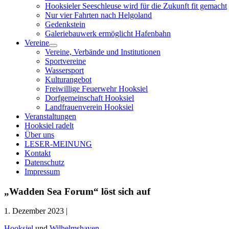
Hooksieler Seeschleuse wird für die Zukunft fit gemacht
Nur vier Fahrten nach Helgoland
Gedenkstein
Galeriebauwerk ermöglicht Hafenbahn
Vereine
Menü
Vereine, Verbände und Institutionen
öffnen
Sportvereine
Wassersport
Kulturangebot
Freiwillige Feuerwehr Hooksiel
Dorfgemeinschaft Hooksiel
Landfrauenverein Hooksiel
Veranstaltungen
Hooksiel radelt
Über uns
LESER-MEINUNG
Kontakt
Datenschutz
Impressum
„Wadden Sea Forum“ löst sich auf
1. Dezember 2023 |
Hooksiel
und
Wilhelmshaven