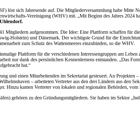
F) löst sich Jahresende auf. Die Mitgliederversammlung habe Mitte Nov
afenwirtschafts-Vereinigung (WHV) mit. „Mit Beginn des Jahres 2024 ha
Uhlendorf.
t 41 Mitgliedern aufgenommen. Die Idee: Eine Plattform schaffen für di
wig-Holstein) und Dänemark. Der wichtigste Grund für die Einrichtun
ammenarbeit zum Schutz des Wattenmeeres einzubinden, so die WHV.
 einmalige Plattform für die verschiedenen Interessengruppen am Leben 
arbeit nur dank des persönlichen Kennenlernens entstanden. „Das Form 
ufgebracht hat.“
und einen Mitarbeitenden im Sekretariat gesteuert. An Projekten – z
ilhelmshaven – arbeiteten Vertreter aus den drei Ländern aus den Sek
rger. Hinzu kamen Vertreter von lokalen und regionalen Behörden, vo
en) gehören zu den Gründungsmitgliedern. Sie haben im Sektor „Indust