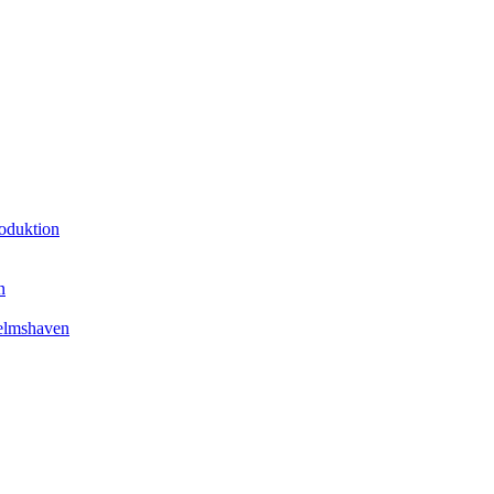
oduktion
n
elmshaven