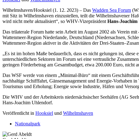
Wilhelmshaven/Hooksiel (1. 12. 2023) – Das
Wadden Sea Forum
(WS
mit Sitz in Wilhelmshaven einzustellen, teilt die Wilhelmshavener H
wird nicht mehr aktualisiert“, so WHV-Vizepräsident
Hans-Joachim 
Das trilaterale Forum hatte sein Arbeit im August 2002 als Verein mi
Wattenmeer-Region Niederlande, Deutschland (Niedersachsen, Schles
Wattenmeer-Region aktiver in die Aktivitäten der Drei-Staaten–Zus
„Es ist im hohen Maße bedauerlich, dass es nicht gelungen ist, diese
unterschiedlichen Sektoren im Forum sei eine vertrauliche Zusammen
geringen Förderbetrag am Gesamtbudget, etwa 200.000 Euro, nicht a
Das WSF werde von einem „Minimal-Büro“ mit einem Geschäftsführung 
nachhaltige Schifffahrt, Gänsemanagement und Energie-Vorhaben in W
Tourismus und Erholung; Energie sowie Industrie, Häfen und Verso
Die WHV und der Arbeitskreis niedersächsischer Seehäfen (AG Seehäf
Hans-Joachim Uhlendorf.
Veröffentlicht in
Hooksiel
und
Wilhelmshaven
Nationalpark