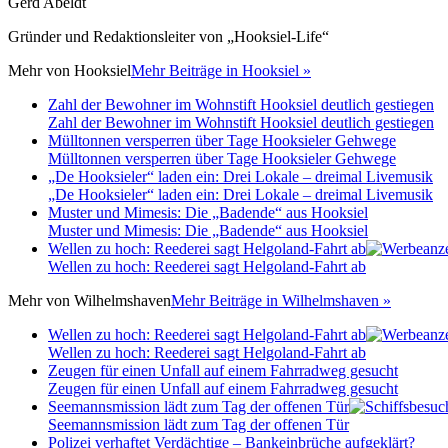
Gerd Abeldt
Gründer und Redaktionsleiter von „Hooksiel-Life“
Mehr von
Hooksiel
Mehr Beiträge in Hooksiel »
Zahl der Bewohner im Wohnstift Hooksiel deutlich gestiegen
Zahl der Bewohner im Wohnstift Hooksiel deutlich gestiegen
Mülltonnen versperren über Tage Hooksieler Gehwege
Mülltonnen versperren über Tage Hooksieler Gehwege
„De Hooksieler“ laden ein: Drei Lokale – dreimal Livemusik
„De Hooksieler“ laden ein: Drei Lokale – dreimal Livemusik
Muster und Mimesis: Die „Badende“ aus Hooksiel
Muster und Mimesis: Die „Badende“ aus Hooksiel
Wellen zu hoch: Reederei sagt Helgoland-Fahrt ab
Wellen zu hoch: Reederei sagt Helgoland-Fahrt ab
Mehr von
Wilhelmshaven
Mehr Beiträge in Wilhelmshaven »
Wellen zu hoch: Reederei sagt Helgoland-Fahrt ab
Wellen zu hoch: Reederei sagt Helgoland-Fahrt ab
Zeugen für einen Unfall auf einem Fahrradweg gesucht
Zeugen für einen Unfall auf einem Fahrradweg gesucht
Seemannsmission lädt zum Tag der offenen Tür
Seemannsmission lädt zum Tag der offenen Tür
Polizei verhaftet Verdächtige – Bankeinbrüche aufgeklärt?