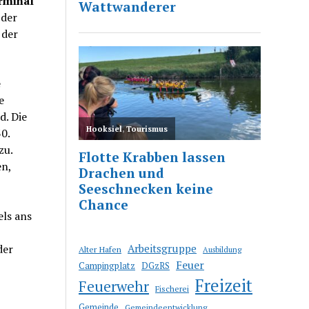
rminal
 der
 der
e
e
d. Die
0.
zu.
en,
els ans
Arbeitsgruppe
der
Alter Hafen
Ausbildung
Feuer
Campingplatz
DGzRS
Freizeit
Feuerwehr
Fischerei
Gemeinde
Gemeindeentwicklung