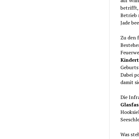
auf Wilh
betrifft
Betrieb 
Jade be
Zu den f
Bestehe
Feuerweh
Kindert
Geburts
Dabei po
damit si
Die Infr
Glasfa
Hooksiel
Seeschl
Was steh