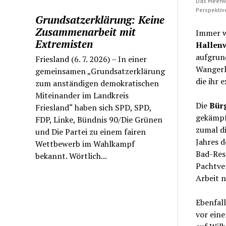
Das Meerwa
Perspektive
Grundsatzerklärung: Keine
Zusammenarbeit mit
Immer w
Extremisten
Hallen
aufgrun
Friesland (6. 7. 2026) – In einer
Wangerl
gemeinsamen „Grundsatzerklärung
die ihr
zum anständigen demokratischen
Miteinander im Landkreis
Die
Bürg
Friesland“ haben sich SPD, SPD,
gekämpft
FDP, Linke, Bündnis 90/Die Grünen
zumal di
und Die Partei zu einem fairen
Jahres 
Wettbewerb im Wahlkampf
Bad-Rest
bekannt. Wörtlich...
Pachtver
Arbeit 
Ebenfall
vor ein