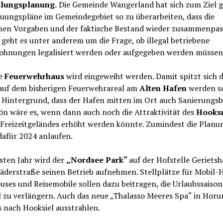
klungsplanung.
Die Gemeinde Wangerland hat sich zum Ziel g
uungspläne im Gemeindegebiet so zu überarbeiten, dass die
chen Vorgaben und der faktische Bestand wieder zusammenpas
geht es unter anderem um die Frage, ob illegal betriebene
ohnungen legalisiert werden oder aufgegeben werden müssen
e
Feuerwehrhaus
wird eingeweiht werden. Damit spitzt sich d
 auf dem bisherigen Feuerwehrareal am
Alten Hafen
werden so
 Hintergrund, dass der Hafen mitten im Ort auch Sanierungsb
ön wäre es, wenn dann auch noch die Attraktivität des
Hooks
 Freizeitgeländes erhöht werden könnte. Zumindest die Planu
dafür 2024 anlaufen.
sten Jahr wird der
„Nordsee Park“
auf der Hofstelle Geriets
äderstraße seinen Betrieb aufnehmen. Stellplätze für Mobil-H
ses und Reisemobile sollen dazu beitragen, die Urlaubssaison
 zu verlängern. Auch das neue „Thalasso Meeres Spa“ in Horu
s nach Hooksiel ausstrahlen.