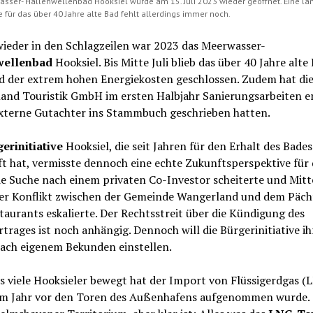
sser- Hallenwellenbad Hooksiel wurde am 15. Juli 2023 wieder geöffnet. Eine lan
 für das über 40 Jahre alte Bad fehlt allerdings immer noch.
ieder in den Schlagzeilen war 2023 das Meerwasser-
wellenbad
Hooksiel. Bis Mitte Juli blieb das über 40 Jahre alte
d der extrem hohen Energiekosten geschlossen. Zudem hat di
and Touristik GmbH im ersten Halbjahr Sanierungsarbeiten er
 externe Gutachter ins Stammbuch geschrieben hatten.
erinitiative
Hooksiel, die seit Jahren für den Erhalt des Bades
 hat, vermisste dennoch eine echte Zukunftsperspektive für 
e Suche nach einem privaten Co-Investor scheiterte und Mitt
der Konflikt zwischen der Gemeinde Wangerland und dem Päch
aurants eskalierte. Der Rechtsstreit über die Kündigung des
trages ist noch anhängig. Dennoch will die Bürgerinitiative ih
nach eigenem Bekunden einstellen.
s viele Hooksieler bewegt hat der Import von Flüssigerdgas (L
em Jahr vor den Toren des Außenhafens aufgenommen wurde.