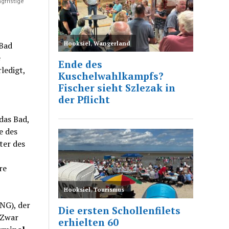
gfristige
 Bad
e
ledigt,
das Bad,
e des
ter des
re
NG), der
 Zwar