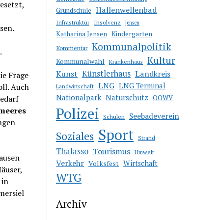
esetzt,
Hallenwellenbad
Grundschule
Insolvenz
Infrastruktur
Jensen
sen.
Kindergarten
Katharina Jensen
Kommunalpolitik
Kommentar
.
Kultur
Kommunalwahl
Krankenhaus
Kunst
Künstlerhaus
Landkreis
ie Frage
LNG
LNG Terminal
ll. Auch
Landwirtschaft
Nationalpark
Naturschutz
OOWV
edarf
Polizei
meeres
Seebadeverein
Schulen
ngen
Sport
Soziales
Strand
Thalasso
Tourismus
Umwelt
hausen
Verkehr
Volksfest
Wirtschaft
äuser,
WTG
 in
mersiel
Archiv