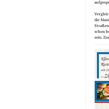
aufgesp
Vergleic
die Max
Straßen 
schon be
sein. Z