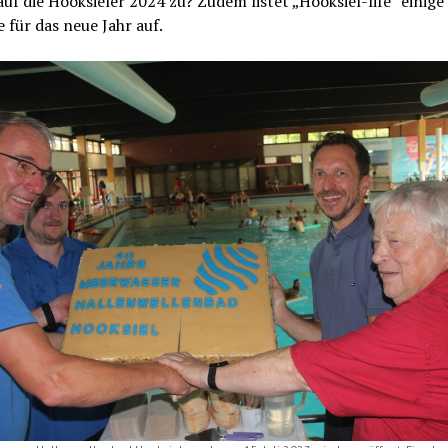
f die Hooksieler 2024 zu? Zudem listet „Hooksiel-life“ einige
für das neue Jahr auf.