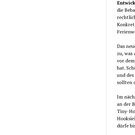
Entwic
die Beba
rechtli
Konkret 
Ferienw
Das neu
zu, was
vor dem
hat. Sch
und des
sollten 
Im näch
an der B
Tiny-Hou
Hooksiel
dürfe bi