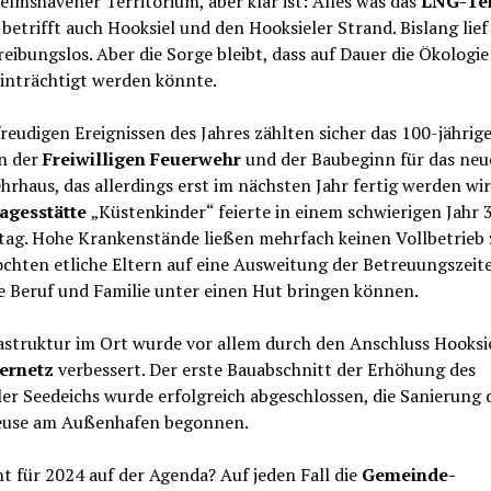
elmshavener Territorium, aber klar ist: Alles was das
LNG-Te
, betrifft auch Hooksiel und den Hooksieler Strand. Bislang lief
reibungslos. Aber die Sorge bleibt, dass auf Dauer die Ökologie
einträchtigt werden könnte.
reudigen Ereignissen des Jahres zählten sicher das 100-jährig
n der
Freiwilligen Feuerwehr
und der Baubeginn für das neu
rhaus, das allerdings erst im nächsten Jahr fertig werden wir
agesstätte
„Küstenkinder“ feierte in einem schwierigen Jahr 3
tag. Hohe Krankenstände ließen mehrfach keinen Vollbetrieb 
chten etliche Eltern auf eine Ausweitung der Betreuungszeit
e Beruf und Familie unter einen Hut bringen können.
astruktur im Ort wurde vor allem durch den Anschluss Hooksi
sernetz
verbessert. Der erste Bauabschnitt der Erhöhung des
er Seedeichs wurde erfolgreich abgeschlossen, die Sanierung 
euse am Außenhafen begonnen.
t für 2024 auf der Agenda? Auf jeden Fall die
Gemeinde-