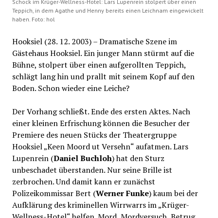
Schock im Krüger-Wellness-Hotel: Lars Lupenrein stolpert über einen
Teppich, in dem Agathe und Henny bereits einen Leichnam eingewickelt
haben. Foto: hol
Hooksiel (28. 12. 2003) – Dramatische Szene im
Gästehaus Hooksiel. Ein junger Mann stürmt auf die
Bühne, stolpert über einen aufgerollten Teppich,
schlägt lang hin und prallt mit seinem Kopf auf den
Boden. Schon wieder eine Leiche?
Der Vorhang schließt. Ende des ersten Aktes. Nach
einer kleinen Erfrischung können die Besucher der
Premiere des neuen Stücks der Theatergruppe
Hooksiel „Keen Moord ut Versehn“ aufatmen. Lars
Lupenrein (
Daniel Buchloh
) hat den Sturz
unbeschadet überstanden. Nur seine Brille ist
zerbrochen. Und damit kann er zunächst
Polizeikommissar Bert (
Werner Funke
) kaum bei der
Aufklärung des kriminellen Wirrwarrs im „Krüger-
Wellness-Hotel“ helfen. Mord, Mordversuch, Betrug,