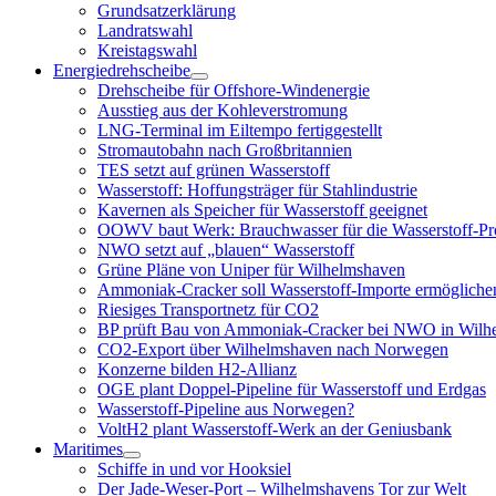
Grundsatzerklärung
Landratswahl
Kreistagswahl
Energiedrehscheibe
Menü
Drehscheibe für Offshore-Windenergie
öffnen
Ausstieg aus der Kohleverstromung
LNG-Terminal im Eiltempo fertiggestellt
Stromautobahn nach Großbritannien
TES setzt auf grünen Wasserstoff
Wasserstoff: Hoffungsträger für Stahlindustrie
Kavernen als Speicher für Wasserstoff geeignet
OOWV baut Werk: Brauchwasser für die Wasserstoff-Pr
NWO setzt auf „blauen“ Wasserstoff
Grüne Pläne von Uniper für Wilhelmshaven
Ammoniak-Cracker soll Wasserstoff-Importe ermögliche
Riesiges Transportnetz für CO2
BP prüft Bau von Ammoniak-Cracker bei NWO in Wilh
CO2-Export über Wilhelmshaven nach Norwegen
Konzerne bilden H2-Allianz
OGE plant Doppel-Pipeline für Wasserstoff und Erdgas
Wasserstoff-Pipeline aus Norwegen?
VoltH2 plant Wasserstoff-Werk an der Geniusbank
Maritimes
Menü
Schiffe in und vor Hooksiel
öffnen
Der Jade-Weser-Port – Wilhelmshavens Tor zur Welt