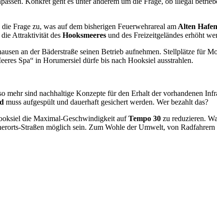
passen. Konkret geht es unter anderem um die Frage, ob illegal betri
h die Frage zu, was auf dem bisherigen Feuerwehrareal am
Alten Hafe
ie Attraktivität des
Hooksmeeres
und des Freizeitgeländes erhöht we
shausen an der Bäderstraße seinen Betrieb aufnehmen. Stellplätze für M
eeres Spa“ in Horumersiel dürfe bis nach Hooksiel ausstrahlen.
so mehr sind nachhaltige Konzepte für den Erhalt der vorhandenen Inf
nd
muss aufgespült und dauerhaft gesichert werden. Wer bezahlt das?
Hooksiel die Maximal-Geschwindigkeit auf
Tempo 30
zu reduzieren. Was
e Innerorts-Straßen möglich sein. Zum Wohle der Umwelt, von Radfahrer