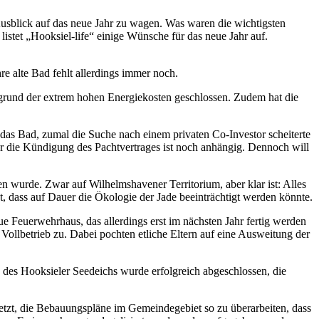
Ausblick auf das neue Jahr zu wagen. Was waren die wichtigsten
tet „Hooksiel-life“ einige Wünsche für das neue Jahr auf.
e alte Bad fehlt allerdings immer noch.
ufgrund der extrem hohen Energiekosten geschlossen. Zudem hat die
r das Bad, zumal die Suche nach einem privaten Co-Investor scheiterte
r die Kündigung des Pachtvertrages ist noch anhängig. Dennoch will
 wurde. Zwar auf Wilhelmshavener Territorium, aber klar ist: Alles
ibt, dass auf Dauer die Ökologie der Jade beeinträchtigt werden könnte.
e Feuerwehrhaus, das allerdings erst im nächsten Jahr fertig werden
ollbetrieb zu. Dabei pochten etliche Eltern auf eine Ausweitung der
 des Hooksieler Seedeichs wurde erfolgreich abgeschlossen, die
tzt, die Bebauungspläne im Gemeindegebiet so zu überarbeiten, dass