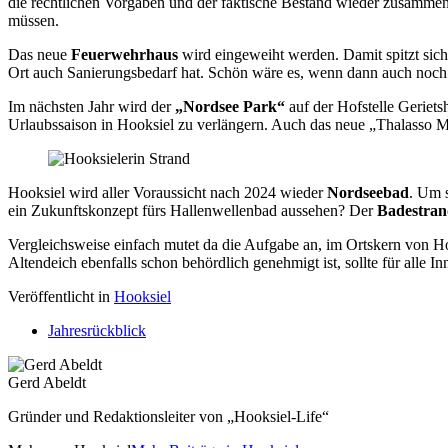
die rechtlichen Vorgaben und der faktische Bestand wieder zusammen
müssen.
Das neue
Feuerwehrhaus
wird eingeweiht werden. Damit spitzt sic
Ort auch Sanierungsbedarf hat. Schön wäre es, wenn dann auch noch d
Im nächsten Jahr wird der
„Nordsee Park“
auf der Hofstelle Geriet
Urlaubssaison in Hooksiel zu verlängern. Auch das neue „Thalasso M
Hooksiel wird aller Voraussicht nach 2024 wieder
Nordseebad
. Um 
ein Zukunftskonzept fürs Hallenwellenbad aussehen? Der
Badestra
Vergleichsweise einfach mutet da die Aufgabe an, im Ortskern von 
Altendeich ebenfalls schon behördlich genehmigt ist, sollte für all
Veröffentlicht in
Hooksiel
Jahresrückblick
Gerd Abeldt
Gründer und Redaktionsleiter von „Hooksiel-Life“