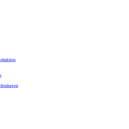
oduktion
n
elmshaven