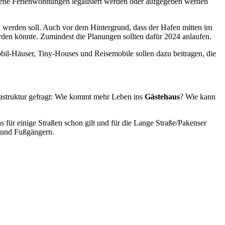
ebene Ferienwohnungen legalisiert werden oder aufgegeben werden
n
werden soll. Auch vor dem Hintergrund, dass der Hafen mitten im
rden könnte. Zumindest die Planungen sollten dafür 2024 anlaufen.
obil-Häuser, Tiny-Houses und Reisemobile sollen dazu beitragen, die
rastruktur gefragt: Wie kommt mehr Leben ins
Gästehaus
? Wie kann
 für einige Straßen schon gilt und für die Lange Straße/Pakenser
n und Fußgängern.