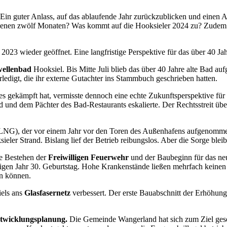
. Ein guter Anlass, auf das ablaufende Jahr zurückzublicken und einen 
genen zwölf Monaten? Was kommt auf die Hooksieler 2024 zu? Zudem lis
23 wieder geöffnet. Eine langfristige Perspektive für das über 40 Jahr
wellenbad
Hooksiel. Bis Mitte Juli blieb das über 40 Jahre alte Bad a
edigt, die ihr externe Gutachter ins Stammbuch geschrieben hatten.
des gekämpft hat, vermisste dennoch eine echte Zukunftsperspektive fü
 und dem Pächter des Bad-Restaurants eskalierte. Der Rechtsstreit übe
 (LNG), der vor einem Jahr vor den Toren des Außenhafens aufgenommen
sieler Strand. Bislang lief der Betrieb reibungslos. Aber die Sorge ble
ge Bestehen der
Freiwilligen Feuerwehr
und der Baubeginn für das neu
igen Jahr 30. Geburtstag. Hohe Krankenstände ließen mehrfach keinen V
en können.
iels ans
Glasfasernetz
verbessert. Der erste Bauabschnitt der Erhöhung
twicklungsplanung.
Die Gemeinde Wangerland hat sich zum Ziel gese