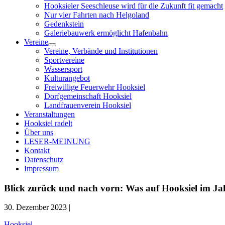
Hooksieler Seeschleuse wird für die Zukunft fit gemacht
Nur vier Fahrten nach Helgoland
Gedenkstein
Galeriebauwerk ermöglicht Hafenbahn
Vereine
Menü
Vereine, Verbände und Institutionen
öffnen
Sportvereine
Wassersport
Kulturangebot
Freiwillige Feuerwehr Hooksiel
Dorfgemeinschaft Hooksiel
Landfrauenverein Hooksiel
Veranstaltungen
Hooksiel radelt
Über uns
LESER-MEINUNG
Kontakt
Datenschutz
Impressum
Blick zurück und nach vorn: Was auf Hooksiel im J
30. Dezember 2023 |
Hooksiel