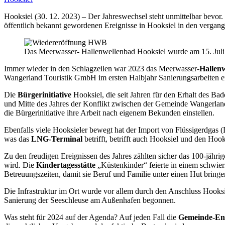
Hooksiel (30. 12. 2023) – Der Jahreswechsel steht unmittelbar bevor
öffentlich bekannt gewordenen Ereignisse in Hooksiel in den vergan
Das Meerwasser- Hallenwellenbad Hooksiel wurde am 15. Juli 20
Immer wieder in den Schlagzeilen war 2023 das Meerwasser-
Hallen
Wangerland Touristik GmbH im ersten Halbjahr Sanierungsarbeiten erl
Die
Bürgerinitiative
Hooksiel, die seit Jahren für den Erhalt des Ba
und Mitte des Jahres der Konflikt zwischen der Gemeinde Wangerland
die Bürgerinitiative ihre Arbeit nach eigenem Bekunden einstellen.
Ebenfalls viele Hooksieler bewegt hat der Import von Flüssigerdgas
was das
LNG-Terminal
betrifft, betrifft auch Hooksiel und den Hook
Zu den freudigen Ereignissen des Jahres zählten sicher das 100-jähri
wird. Die
Kindertagesstätte
„Küstenkinder“ feierte in einem schwier
Betreuungszeiten, damit sie Beruf und Familie unter einen Hut bring
Die Infrastruktur im Ort wurde vor allem durch den Anschluss Hooks
Sanierung der Seeschleuse am Außenhafen begonnen.
Was steht für 2024 auf der Agenda? Auf jeden Fall die
Gemeinde-En