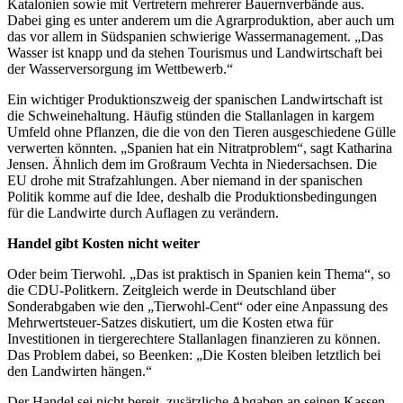
Katalonien sowie mit Vertretern mehrerer Bauernverbände aus.
Dabei ging es unter anderem um die Agrarproduktion, aber auch um
das vor allem in Südspanien schwierige Wassermanagement. „Das
Wasser ist knapp und da stehen Tourismus und Landwirtschaft bei
der Wasserversorgung im Wettbewerb.“
Ein wichtiger Produktionszweig der spanischen Landwirtschaft ist
die Schweinehaltung. Häufig stünden die Stallanlagen in kargem
Umfeld ohne Pflanzen, die die von den Tieren ausgeschiedene Gülle
verwerten könnten. „Spanien hat ein Nitratproblem“, sagt Katharina
Jensen. Ähnlich dem im Großraum Vechta in Niedersachsen. Die
EU drohe mit Strafzahlungen. Aber niemand in der spanischen
Politik komme auf die Idee, deshalb die Produktionsbedingungen
für die Landwirte durch Auflagen zu verändern.
Handel gibt Kosten nicht weiter
Oder beim Tierwohl. „Das ist praktisch in Spanien kein Thema“, so
die CDU-Politkern. Zeitgleich werde in Deutschland über
Sonderabgaben wie den „Tierwohl-Cent“ oder eine Anpassung des
Mehrwertsteuer-Satzes diskutiert, um die Kosten etwa für
Investitionen in tiergerechtere Stallanlagen finanzieren zu können.
Das Problem dabei, so Beenken: „Die Kosten bleiben letztlich bei
den Landwirten hängen.“
Der Handel sei nicht bereit, zusätzliche Abgaben an seinen Kassen