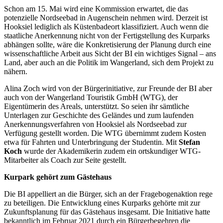
Schon am 15. Mai wird eine Kommission erwartet, die das
potenzielle Nordseebad in Augenschein nehmen wird. Derzeit ist
Hooksiel lediglich als Küstenbadeort klassifiziert. Auch wenn die
staatliche Anerkennung nicht von der Fertigstellung des Kurparks
abhängen sollte, wäre die Konkretisierung der Planung durch eine
wissenschaftliche Arbeit aus Sicht der BI ein wichtiges Signal – ans
Land, aber auch an die Politik im Wangerland, sich dem Projekt zu
nähern.
Alina Zoch wird von der Bürgerinitiative, zur Freunde der BI aber
auch von der Wangerland Touristik GmbH (WTG), der
Eigentümerin des Areals, unterstützt. So seien ihr sämtliche
Unterlagen zur Geschichte des Geländes und zum laufenden
Anerkennungsverfahren von Hooksiel als Nordseebad zur
Verfügung gestellt worden. Die WTG übernimmt zudem Kosten
etwa für Fahrten und Unterbringung der Studentin. Mit
Stefan
Koch
wurde der Akademikerin zudem ein ortskundiger WTG-
Mitarbeiter als Coach zur Seite gestellt.
Kurpark gehört zum Gästehaus
Die BI appelliert an die Bürger, sich an der Fragebogenaktion rege
zu beteiligen. Die Entwicklung eines Kurparks gehörte mit zur
Zukunftsplanung für das Gästehaus insgesamt. Die Initiative hatte
bekanntlich im Februar 2021 durch ein Bürgerbegehren die