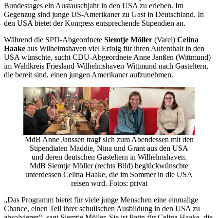
Bundestages ein Austauschjahr in den USA zu erleben. Im
Gegenzug sind junge US-Amerikaner zu Gast in Deutschland. In
den USA bietet der Kongress entsprechende Stipendien an.
Während die SPD-Abgeordnete
Siemtje Möller
(Varel)
Celina
Haake
aus Wilhelmshaven viel Erfolg für ihren Aufenthalt in den
USA wünschte, sucht CDU-Abgeordnete Anne Janßen (Wittmund)
im Wahlkreis Friesland-Wilhelmshaven-Wittmund nach Gasteltern,
die bereit sind, einen jungen Amerikaner aufzunehmen.
MdB Anne Janssen tragf sich zum Abendessen mit den
Stipendiaten Maddie, Nina und Grant aus den USA
und deren deutschen Gasteltern in Wilhelmshaven.
MdB Siemtje Möller (rechts Bild) beglückwünschte
unterdessen Celina Haake, die im Sommer in die USA
reisen wird. Fotos: privat
„Das Programm bietet für viele junge Menschen eine einmalige
Chance, einen Teil ihrer schulischen Ausbildung in den USA zu
absolvieren“, sagt Siemtje Möller. Sie ist Patin für Celina Haake, die