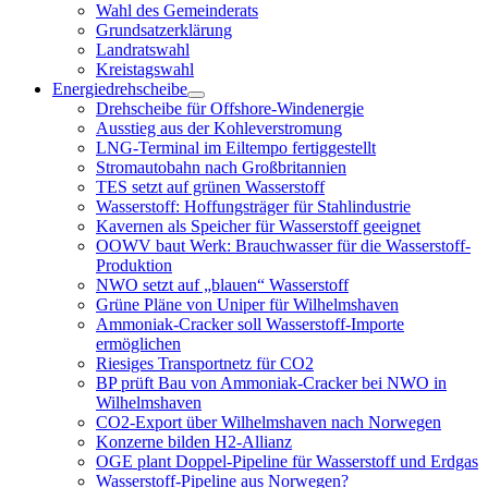
öffnen
Wahl des Gemeinderats
Grundsatzerklärung
Landratswahl
Kreistagswahl
Energiedrehscheibe
Menü
Drehscheibe für Offshore-Windenergie
öffnen
Ausstieg aus der Kohleverstromung
LNG-Terminal im Eiltempo fertiggestellt
Stromautobahn nach Großbritannien
TES setzt auf grünen Wasserstoff
Wasserstoff: Hoffungsträger für Stahlindustrie
Kavernen als Speicher für Wasserstoff geeignet
OOWV baut Werk: Brauchwasser für die Wasserstoff-
Produktion
NWO setzt auf „blauen“ Wasserstoff
Grüne Pläne von Uniper für Wilhelmshaven
Ammoniak-Cracker soll Wasserstoff-Importe
ermöglichen
Riesiges Transportnetz für CO2
BP prüft Bau von Ammoniak-Cracker bei NWO in
Wilhelmshaven
CO2-Export über Wilhelmshaven nach Norwegen
Konzerne bilden H2-Allianz
OGE plant Doppel-Pipeline für Wasserstoff und Erdgas
Wasserstoff-Pipeline aus Norwegen?