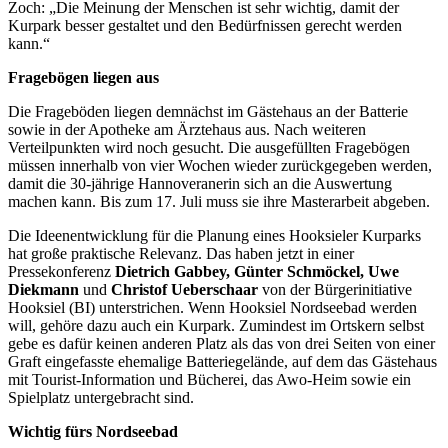
Zoch: „Die Meinung der Menschen ist sehr wichtig, damit der
Kurpark besser gestaltet und den Bedürfnissen gerecht werden
kann.“
Fragebögen liegen aus
Die Frageböden liegen demnächst im Gästehaus an der Batterie
sowie in der Apotheke am Ärztehaus aus. Nach weiteren
Verteilpunkten wird noch gesucht. Die ausgefüllten Fragebögen
müssen innerhalb von vier Wochen wieder zurückgegeben werden,
damit die 30-jährige Hannoveranerin sich an die Auswertung
machen kann. Bis zum 17. Juli muss sie ihre Masterarbeit abgeben.
Die Ideenentwicklung für die Planung eines Hooksieler Kurparks
hat große praktische Relevanz. Das haben jetzt in einer
Pressekonferenz
Dietrich Gabbey, Günter Schmöckel, Uwe
Diekmann
und
Christof Ueberschaar
von der Bürgerinitiative
Hooksiel (BI) unterstrichen. Wenn Hooksiel Nordseebad werden
will, gehöre dazu auch ein Kurpark. Zumindest im Ortskern selbst
gebe es dafür keinen anderen Platz als das von drei Seiten von einer
Graft eingefasste ehemalige Batteriegelände, auf dem das Gästehaus
mit Tourist-Information und Bücherei, das Awo-Heim sowie ein
Spielplatz untergebracht sind.
Wichtig fürs Nordseebad