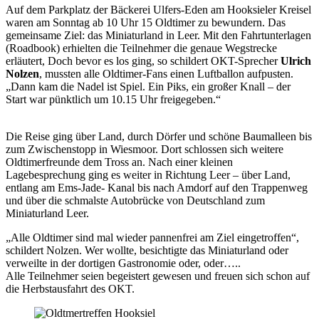
Auf dem Parkplatz der Bäckerei Ulfers-Eden am Hooksieler Kreisel
waren am Sonntag ab 10 Uhr 15 Oldtimer zu bewundern. Das
gemeinsame Ziel: das Miniaturland in Leer. Mit den Fahrtunterlagen
(Roadbook) erhielten die Teilnehmer die genaue Wegstrecke
erläutert, Doch bevor es los ging, so schildert OKT-Sprecher
Ulrich
Nolzen
, mussten alle Oldtimer-Fans einen Luftballon aufpusten.
„Dann kam die Nadel ist Spiel. Ein Piks, ein großer Knall – der
Start war pünktlich um 10.15 Uhr freigegeben.“
Die Reise ging über Land, durch Dörfer und schöne Baumalleen bis
zum Zwischenstopp in Wiesmoor. Dort schlossen sich weitere
Oldtimerfreunde dem Tross an. Nach einer kleinen
Lagebesprechung ging es weiter in Richtung Leer – über Land,
entlang am Ems-Jade- Kanal bis nach Amdorf auf den Trappenweg
und über die schmalste Autobrücke von Deutschland zum
Miniaturland Leer.
„Alle Oldtimer sind mal wieder pannenfrei am Ziel eingetroffen“,
schildert Nolzen. Wer wollte, besichtigte das Miniaturland oder
verweilte in der dortigen Gastronomie oder, oder…..
Alle Teilnehmer seien begeistert gewesen und freuen sich schon auf
die Herbstausfahrt des OKT.