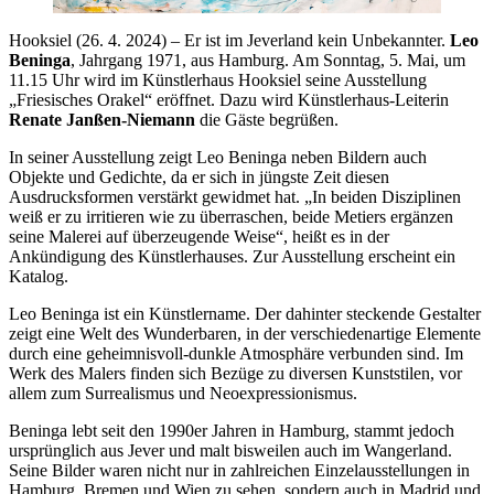
Hooksiel (26. 4. 2024) – Er ist im Jeverland kein Unbekannter.
Leo
Beninga
, Jahrgang 1971, aus Hamburg. Am Sonntag, 5. Mai, um
11.15 Uhr wird im Künstlerhaus Hooksiel seine Ausstellung
„Friesisches Orakel“ eröffnet. Dazu wird Künstlerhaus-Leiterin
Renate Janßen-Niemann
die Gäste begrüßen.
In seiner Ausstellung zeigt Leo Beninga neben Bildern auch
Objekte und Gedichte, da er sich in jüngste Zeit diesen
Ausdrucksformen verstärkt gewidmet hat. „In beiden Disziplinen
weiß er zu irritieren wie zu überraschen, beide Metiers ergänzen
seine Malerei auf überzeugende Weise“, heißt es in der
Ankündigung des Künstlerhauses. Zur Ausstellung erscheint ein
Katalog.
Leo Beninga ist ein Künstlername. Der dahinter steckende Gestalter
zeigt eine Welt des Wunderbaren, in der verschiedenartige Elemente
durch eine geheimnisvoll-dunkle Atmosphäre verbunden sind. Im
Werk des Malers finden sich Bezüge zu diversen Kunststilen, vor
allem zum Surrealismus und Neoexpressionismus.
Beninga lebt seit den 1990er Jahren in Hamburg, stammt jedoch
ursprünglich aus Jever und malt bisweilen auch im Wangerland.
Seine Bilder waren nicht nur in zahlreichen Einzelausstellungen in
Hamburg, Bremen und Wien zu sehen, sondern auch in Madrid und