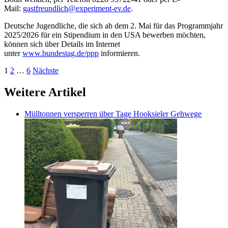
Mail:
gastfreundlich@experiment-ev.de
.
Deutsche Jugendliche, die sich ab dem 2. Mai für das Programmjahr
2025/2026 für ein Stipendium in den USA bewerben möchten,
können sich über Details im Internet
unter
www.bundestag.de/ppp
informieren.
Seitennummerierung
1
2
…
6
Nächste
der
Weitere Artikel
Beiträge
Mülltonnen versperren über Tage Hooksieler Gehwege