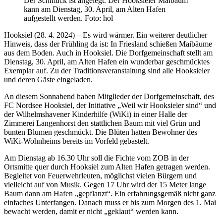
Der Schmuck ist angelegt. Der Hooksieler Maibaum
kann am Dienstag, 30. April, am Alten Hafen
aufgestellt werden. Foto: hol
Hooksiel (28. 4. 2024) – Es wird wärmer. Ein weiterer deutlicher
Hinweis, dass der Frühling da ist: In Friesland schießen Maibäume
aus dem Boden. Auch in Hooksiel. Die Dorfgemeinschaft stellt am
Dienstag, 30. April, am Alten Hafen ein wunderbar geschmücktes
Exemplar auf. Zu der Traditionsveranstaltung sind alle Hooksieler
und deren Gäste eingeladen.
An diesem Sonnabend haben Mitglieder der Dorfgemeinschaft, des
FC Nordsee Hooksiel, der Initiative „Weil wir Hooksieler sind“ und
der Wilhelmshavener Kinderhilfe (WiKi) in einer Halle der
Zimmerei Langenhorst den stattlichen Baum mit viel Grün und
bunten Blumen geschmückt. Die Blüten hatten Bewohner des
WiKi-Wohnheims bereits im Vorfeld gebastelt.
Am Dienstag ab 16.30 Uhr soll die Fichte vom ZOB in der
Ortsmitte quer durch Hooksiel zum Alten Hafen getragen werden.
Begleitet von Feuerwehrleuten, möglichst vielen Bürgern und
vielleicht auf von Musik. Gegen 17 Uhr wird der 15 Meter lange
Baum dann am Hafen „gepflanzt“. Ein erfahrungsgemäß nicht ganz
einfaches Unterfangen. Danach muss er bis zum Morgen des 1. Mai
bewacht werden, damit er nicht „geklaut“ werden kann.