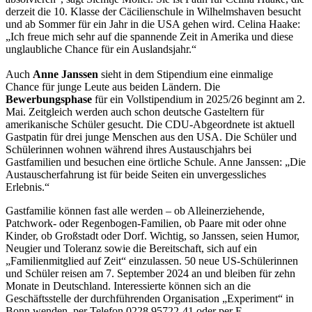
derzeit die 10. Klasse der Cäcilienschule in Wilhelmshaven besucht
und ab Sommer für ein Jahr in die USA gehen wird. Celina Haake:
„Ich freue mich sehr auf die spannende Zeit in Amerika und diese
unglaubliche Chance für ein Auslandsjahr.“
Auch
Anne Janssen
sieht in dem Stipendium eine einmalige
Chance für junge Leute aus beiden Ländern. Die
Bewerbungsphase
für ein Vollstipendium in 2025/26 beginnt am 2.
Mai. Zeitgleich werden auch schon deutsche Gasteltern für
amerikanische Schüler gesucht. Die CDU-Abgeordnete ist aktuell
Gastpatin für drei junge Menschen aus den USA. Die Schüler und
Schülerinnen wohnen während ihres Austauschjahrs bei
Gastfamilien und besuchen eine örtliche Schule. Anne Janssen: „Die
Austauscherfahrung ist für beide Seiten ein unvergessliches
Erlebnis.“
Gastfamilie können fast alle werden – ob Alleinerziehende,
Patchwork- oder Regenbogen-Familien, ob Paare mit oder ohne
Kinder, ob Großstadt oder Dorf. Wichtig, so Janssen, seien Humor,
Neugier und Toleranz sowie die Bereitschaft, sich auf ein
„Familienmitglied auf Zeit“ einzulassen. 50 neue US-Schülerinnen
und Schüler reisen am 7. September 2024 an und bleiben für zehn
Monate in Deutschland. Interessierte können sich an die
Geschäftsstelle der durchführenden Organisation „Experiment“ in
Bonn wenden, per Telefon 0228 95722-41 oder per E-