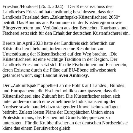
Friesland/Hooksiel (26. 4. 2024) – Der Kreisausschuss des
Landkreises Friesland hat einstimmig beschlossen, dass der
Landkreis Friesland dem „Zukunftspakt-Küstenfischerei 2050“
beitritt. Das Bündnis aus Kommunen in der Küstenregion sowie
Bürgervertretern und Verbänden aus den Bereichen Tourismus und
Fischerei setzt sich für den Erhalt der deutschen Küstenfischerei ein.
Bereits im April 2023 hatte der Landkreis sich öffentlich zur
Küstenfischerei bekannt, indem er eine Resolution zur
Unterstützung der Küstenfischerei auf den Weg brachte. „Die
Küstenfischerei ist eine wichtige Tradition in der Region. Der
Landkreis Friesland setzt sich für die Fischerinnen und Fischer ein,
deren Existenz durch die Pläne auf EU-Ebene teilweise stark
gefährdet wird“, sagt Landrat
Sven Ambrosy
.
Der „Zukunftspakt“ appelliert an die Politik auf Landes-, Bundes-
und Europaebene, die Fischereipolitik so anzupassen, dass die
Küstenfischerei eine Zukunft hat. Die Küstenfischer sehen sich
unter anderem durch eine zunehmende Industrialisierung der
Nordsee sowie parallel dazu steigender Umweltschutzauflagen
bedroht. Zuletzt lösten Pläne der Europäischen Union einen
Proteststurm aus, das Fischen mit Grundschleppnetzen zu
untersagen. Für die Krabbenfischer an der deutschen Nordseeküste
käme das einem Berufsverbot gleich.