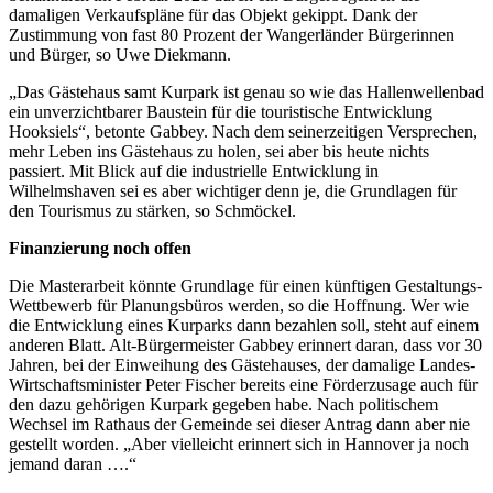
damaligen Verkaufspläne für das Objekt gekippt. Dank der
Zustimmung von fast 80 Prozent der Wangerländer Bürgerinnen
und Bürger, so Uwe Diekmann.
„Das Gästehaus samt Kurpark ist genau so wie das Hallenwellenbad
ein unverzichtbarer Baustein für die touristische Entwicklung
Hooksiels“, betonte Gabbey. Nach dem seinerzeitigen Versprechen,
mehr Leben ins Gästehaus zu holen, sei aber bis heute nichts
passiert. Mit Blick auf die industrielle Entwicklung in
Wilhelmshaven sei es aber wichtiger denn je, die Grundlagen für
den Tourismus zu stärken, so Schmöckel.
Finanzierung noch offen
Die Masterarbeit könnte Grundlage für einen künftigen Gestaltungs-
Wettbewerb für Planungsbüros werden, so die Hoffnung. Wer wie
die Entwicklung eines Kurparks dann bezahlen soll, steht auf einem
anderen Blatt. Alt-Bürgermeister Gabbey erinnert daran, dass vor 30
Jahren, bei der Einweihung des Gästehauses, der damalige Landes-
Wirtschaftsminister Peter Fischer bereits eine Förderzusage auch für
den dazu gehörigen Kurpark gegeben habe. Nach politischem
Wechsel im Rathaus der Gemeinde sei dieser Antrag dann aber nie
gestellt worden. „Aber vielleicht erinnert sich in Hannover ja noch
jemand daran ….“