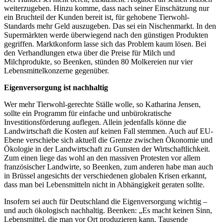
weiterzugeben. Hinzu komme, dass nach seiner Einschätzung nur
ein Bruchteil der Kunden bereit ist, für gehobene Tierwohl-
Standards mehr Geld auszugeben. Das sei ein Nischenmarkt. In den
Supermärkten werde überwiegend nach den günstigen Produkten
gegriffen. Marktkonform lasse sich das Problem kaum lösen. Bei
den Verhandlungen etwa über die Preise für Milch und
Milchprodukte, so Beenken, stünden 80 Molkereien nur vier
Lebensmittelkonzerne gegenüber.
Eigenversorgung ist nachhaltig
Wer mehr Tierwohl-gerechte Ställe wolle, so Katharina Jensen,
sollte ein Programm für einfache und unbürokratische
Investitionsförderung auflegen. Allein jedenfalls könne die
Landwirtschaft die Kosten auf keinen Fall stemmen. Auch auf EU-
Ebene verschiebe sich aktuell die Grenze zwischen Ökonomie und
Ökologie in der Landwirtschaft zu Gunsten der Wirtschaftlichkeit.
Zum einen liege das wohl an den massiven Protesten vor allem
französischer Landwirte, so Beenken, zum anderen habe man auch
in Brüssel angesichts der verschiedenen globalen Krisen erkannt,
dass man bei Lebensmitteln nicht in Abhängigkeit geraten sollte.
Insofern sei auch für Deutschland die Eigenversorgung wichtig –
und auch ökologisch nachhaltig. Beenken: „Es macht keinen Sinn,
Lebensmittel, die man vor Ort produzieren kann, Tausende