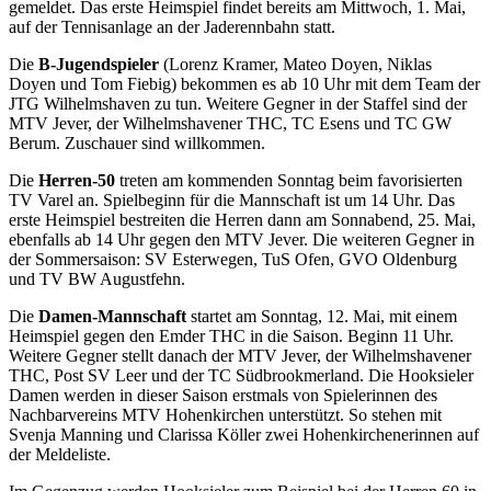
gemeldet. Das erste Heimspiel findet bereits am Mittwoch, 1. Mai,
auf der Tennisanlage an der Jaderennbahn statt.
Die
B-Jugendspieler
(Lorenz Kramer, Mateo Doyen, Niklas
Doyen und Tom Fiebig) bekommen es ab 10 Uhr mit dem Team der
JTG Wilhelmshaven zu tun. Weitere Gegner in der Staffel sind der
MTV Jever, der Wilhelmshavener THC, TC Esens und TC GW
Berum. Zuschauer sind willkommen.
Die
Herren-50
treten am kommenden Sonntag beim favorisierten
TV Varel an. Spielbeginn für die Mannschaft ist um 14 Uhr. Das
erste Heimspiel bestreiten die Herren dann am Sonnabend, 25. Mai,
ebenfalls ab 14 Uhr gegen den MTV Jever. Die weiteren Gegner in
der Sommersaison: SV Esterwegen, TuS Ofen, GVO Oldenburg
und TV BW Augustfehn.
Die
Damen-Mannschaft
startet am Sonntag, 12. Mai, mit einem
Heimspiel gegen den Emder THC in die Saison. Beginn 11 Uhr.
Weitere Gegner stellt danach der MTV Jever, der Wilhelmshavener
THC, Post SV Leer und der TC Südbrookmerland. Die Hooksieler
Damen werden in dieser Saison erstmals von Spielerinnen des
Nachbarvereins MTV Hohenkirchen unterstützt. So stehen mit
Svenja Manning und Clarissa Köller zwei Hohenkirchenerinnen auf
der Meldeliste.