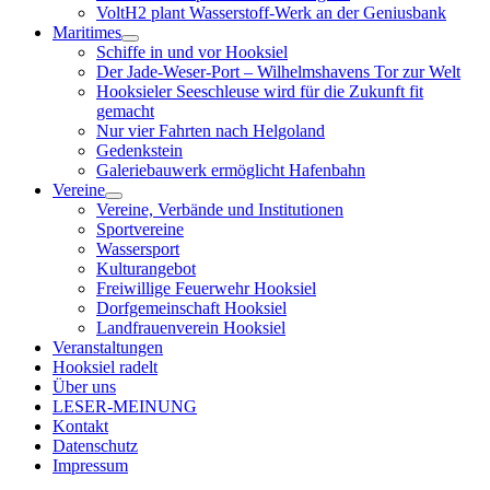
VoltH2 plant Wasserstoff-Werk an der Geniusbank
Maritimes
Menü
Schiffe in und vor Hooksiel
öffnen
Der Jade-Weser-Port – Wilhelmshavens Tor zur Welt
Hooksieler Seeschleuse wird für die Zukunft fit
gemacht
Nur vier Fahrten nach Helgoland
Gedenkstein
Galeriebauwerk ermöglicht Hafenbahn
Vereine
Menü
Vereine, Verbände und Institutionen
öffnen
Sportvereine
Wassersport
Kulturangebot
Freiwillige Feuerwehr Hooksiel
Dorfgemeinschaft Hooksiel
Landfrauenverein Hooksiel
Veranstaltungen
Hooksiel radelt
Über uns
LESER-MEINUNG
Kontakt
Datenschutz
Impressum