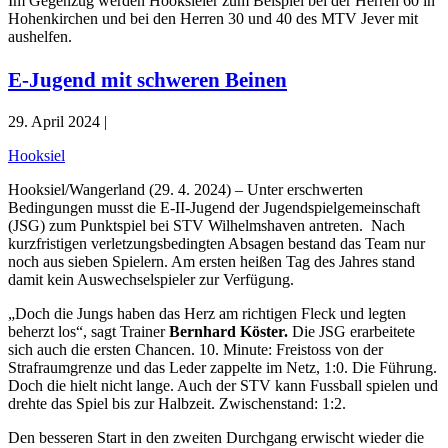
Im Gegenzug werden Hooksieler zum Beispiel bei der Herren 60 in
Hohenkirchen und bei den Herren 30 und 40 des MTV Jever mit
aushelfen.
E-Jugend mit schweren Beinen
29. April 2024 |
Hooksiel
Hooksiel/Wangerland (29. 4. 2024) – Unter erschwerten
Bedingungen musst die E-II-Jugend der Jugendspielgemeinschaft
(JSG) zum Punktspiel bei STV Wilhelmshaven antreten. Nach
kurzfristigen verletzungsbedingten Absagen bestand das Team nur
noch aus sieben Spielern. Am ersten heißen Tag des Jahres stand
damit kein Auswechselspieler zur Verfügung.
„Doch die Jungs haben das Herz am richtigen Fleck und legten
beherzt los“, sagt Trainer
Bernhard Köster.
Die JSG erarbeitete
sich auch die ersten Chancen. 10. Minute: Freistoss von der
Strafraumgrenze und das Leder zappelte im Netz, 1:0. Die Führung.
Doch die hielt nicht lange. Auch der STV kann Fussball spielen und
drehte das Spiel bis zur Halbzeit. Zwischenstand: 1:2.
Den besseren Start in den zweiten Durchgang erwischt wieder die