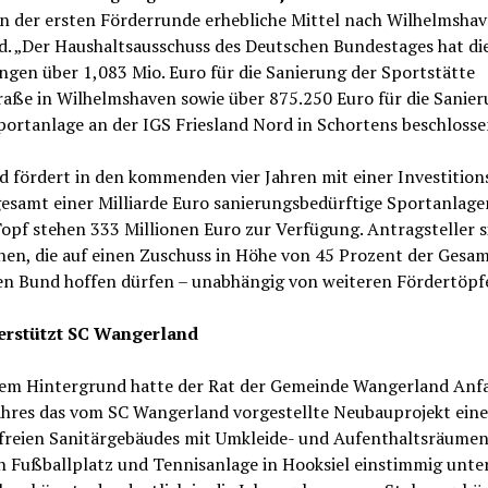
in der ersten Förderrunde erhebliche Mittel nach Wilhelmsha
d. „Der Haushaltsausschuss des Deutschen Bundestages hat di
gen über 1,083 Mio. Euro für die Sanierung der Sportstätte
raße in Wilhelmshaven sowie über 875.250 Euro für die Sanier
ortanlage an der IGS Friesland Nord in Schortens beschlosse
d fördert in den kommenden vier Jahren mit einer Investiti
esamt einer Milliarde Euro sanierungsbedürftige Sportanlage
opf stehen 333 Millionen Euro zur Verfügung. Antragsteller s
n, die auf einen Zuschuss in Höhe von 45 Prozent der Gesa
en Bund hoffen dürfen – unabhängig von weiteren Fördertöpf
erstützt SC Wangerland
sem Hintergrund hatte der Rat der Gemeinde Wangerland Anf
Jahres das vom SC Wangerland vorgestellte Neubauprojekt eine
efreien Sanitärgebäudes mit Umkleide- und Aufenthaltsräume
 Fußballplatz und Tennisanlage in Hooksiel einstimmig unter