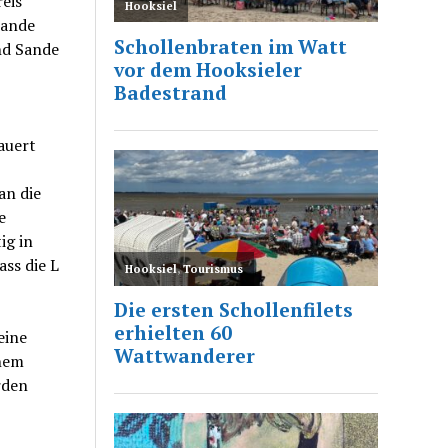
eis
Sande
nd Sande
auert
an die
e
ig in
ass die L
eine
inem
rden