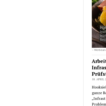
– Werbean
Arbei
Infra
Prüfs
18. APRIL 
Hooksiel
ganze R
„Infrast
Problem