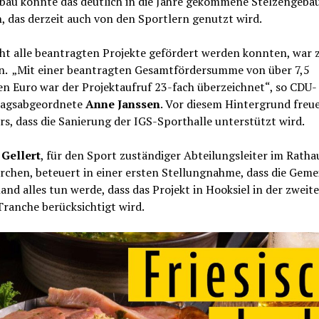
bau könnte das deutlich in die Jahre gekommene Stelzengebä
, das derzeit auch von den Sportlern genutzt wird.
ht alle beantragten Projekte gefördert werden konnten, war 
n. „Mit einer beantragten Gesamtfördersumme von über 7,5
en Euro war der Projektaufruf 23-fach überzeichnet“, so CDU-
agsabgeordnete
Anne Janssen
. Vor diesem Hintergrund freue 
s, dass die Sanierung der IGS-Sporthalle unterstützt wird.
Gellert
, für den Sport zuständiger Abteilungsleiter im Ratha
rchen, beteuert in einer ersten Stellungnahme, dass die Geme
nd alles tun werde, dass das Projekt in Hooksiel in der zweit
Tranche berücksichtigt wird.