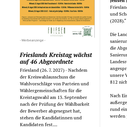
Jensen
(
Frieslan
und Sch
(2028).
Die Land
- Werbeanzeige -
sanierun
die Abg
Frieslands Kreistag wächst
Sanieru
auf 46 Abgeordnete
Landesre
angespro
Friesland (26. 7. 2027) - Nachdem
unsere V
der Kreiswahlausschuss die
812 nich
Wahlvorschläge von Parteien und
Wählergemeinschaften für die
Nach Ein
Kreistagswahl am 13. September
außerge
nach der Prüfung der Wählbarkeit
rund ei
der Bewerber abgesegnet hat,
werden 
stehen die Kandidatinnen und
Kandidaten fest....