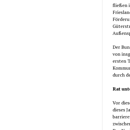
fließen 
Frieslan
Förderun
Güterst
Außensp
Der Bun
von insg
ersten T
Kommune
durch d
Rat unt
Vor die
dieses 
barrier
zwischen