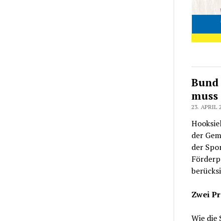
Bund 
muss 
23. APRIL 
Hooksiel
der Gem
der Spor
Förderp
berücks
Zwei Pr
Wie die