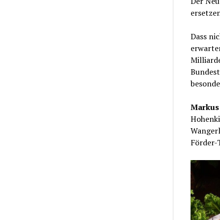
Der Neu
ersetzen
Dass nic
erwarte
Milliard
Bundest
besonder
Markus 
Hohenki
Wangerla
Förder-