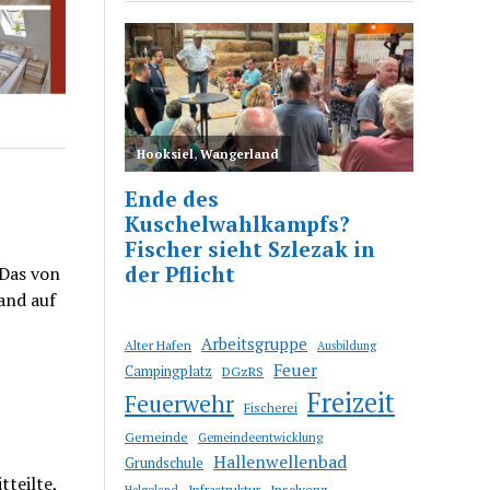
 Das von
and auf
Arbeitsgruppe
Alter Hafen
Ausbildung
Feuer
Campingplatz
DGzRS
Freizeit
Feuerwehr
Fischerei
Gemeinde
Gemeindeentwicklung
Hallenwellenbad
Grundschule
teilte,
Infrastruktur
Insolvenz
Helgoland