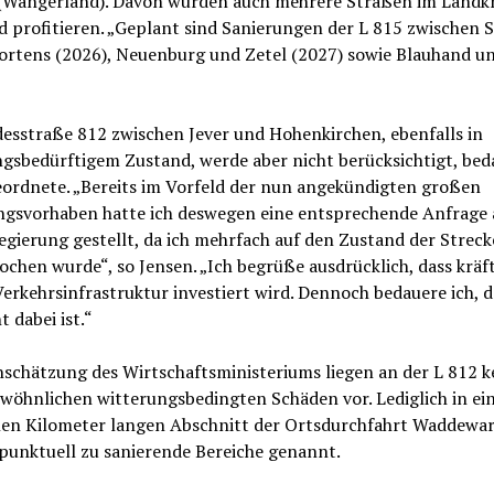
Wangerland). Davon würden auch mehrere Straßen im Landkr
d profitieren. „Geplant sind Sanierungen der L 815 zwischen 
ortens (2026), Neuenburg und Zetel (2027) sowie Blauhand u
“
esstraße 812 zwischen Jever und Hohenkirchen, ebenfalls in
gsbedürftigem Zustand, werde aber nicht berücksichtigt, bed
eordnete. „Bereits im Vorfeld der nun angekündigten großen
ngsvorhaben hatte ich deswegen eine entsprechende Anfrage 
gierung gestellt, da ich mehrfach auf den Zustand der Streck
chen wurde“, so Jensen. „Ich begrüße ausdrücklich, dass kräft
erkehrsinfrastruktur investiert wird. Dennoch bedauere ich, d
t dabei ist.“
schätzung des Wirtschaftsministeriums liegen an der L 812 k
wöhnlichen witterungsbedingten Schäden vor. Lediglich in e
nen Kilometer langen Abschnitt der Ortsdurchfahrt Waddewa
punktuell zu sanierende Bereiche genannt.