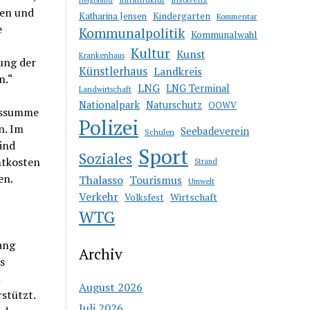
ven und
Katharina Jensen
Kindergarten
Kommentar
e
Kommunalpolitik
Kommunalwahl
Kultur
Kunst
Krankenhaus
ung der
Künstlerhaus
Landkreis
n.“
LNG
LNG Terminal
Landwirtschaft
Nationalpark
Naturschutz
OOWV
onssumme
Polizei
n. Im
Seebadeverein
Schulen
ind
Sport
Soziales
mtkosten
Strand
en.
Thalasso
Tourismus
Umwelt
Verkehr
Wirtschaft
Volksfest
WTG
ang
Archiv
s
n
August 2026
stützt.
Juli 2026