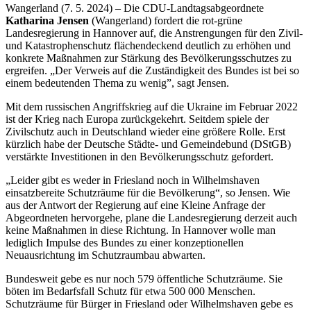
Wangerland (7. 5. 2024) – Die CDU-Landtagsabgeordnete
Katharina Jensen
(Wangerland) fordert die rot-grüne
Landesregierung in Hannover auf, die Anstrengungen für den Zivil-
und Katastrophenschutz flächendeckend deutlich zu erhöhen und
konkrete Maßnahmen zur Stärkung des Bevölkerungsschutzes zu
ergreifen. „Der Verweis auf die Zuständigkeit des Bundes ist bei so
einem bedeutenden Thema zu wenig”, sagt Jensen.
Mit dem russischen Angriffskrieg auf die Ukraine im Februar 2022
ist der Krieg nach Europa zurückgekehrt. Seitdem spiele der
Zivilschutz auch in Deutschland wieder eine größere Rolle. Erst
kürzlich habe der Deutsche Städte- und Gemeindebund (DStGB)
verstärkte Investitionen in den Bevölkerungsschutz gefordert.
„Leider gibt es weder in Friesland noch in Wilhelmshaven
einsatzbereite Schutzräume für die Bevölkerung“, so Jensen. Wie
aus der Antwort der Regierung auf eine Kleine Anfrage der
Abgeordneten hervorgehe, plane die Landesregierung derzeit auch
keine Maßnahmen in diese Richtung. In Hannover wolle man
lediglich Impulse des Bundes zu einer konzeptionellen
Neuausrichtung im Schutzraumbau abwarten.
Bundesweit gebe es nur noch 579 öffentliche Schutzräume. Sie
böten im Bedarfsfall Schutz für etwa 500 000 Menschen.
Schutzräume für Bürger in Friesland oder Wilhelmshaven gebe es