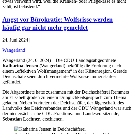
etwas verwehrt wird, weil die Kranken- oder Pflegekasse es nicht
zahlt, ist belastend.“
Angst vor Bürokratie: Wolfsrisse werden
häufig gar nicht mehr gemeldet
24. Juni 2024 |
Wangerland
Wangerland (24. 6. 2024) – Die CDU-Landtagsabgeordnete
Katharina Jensen
(Wangerland) bekräftig die Forderung nach
einem „effektiven Wolfsmangement“ in der Küstenregion. Gerade
Deichschafe seien durch vermehrte Wolfsrisse immer stärker
gefährdet.
Die Abgeordnete hatte zusammen mit der Deichschäferei Remmers
am Elisabethgroden zu einem Dringlichkeitsgespräch zum Thema
geladen. Neben Vertretern der Deichschäfer, der Jägerschaft, des
Landvolks,des Deichverbandes und der CDU Wangerland war auch
der niedersächsische CDU-Fraktions- und Landesvorsitzende,
Sebastian Lechner
, erschienen.