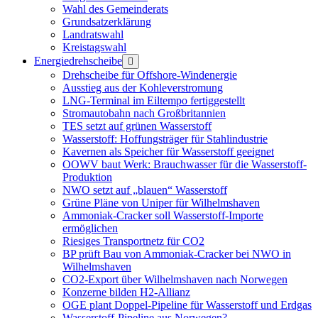
Wahl des Gemeinderats
Grundsatzerklärung
Landratswahl
Kreistagswahl
Energiedrehscheibe
Menü
öffnen
Drehscheibe für Offshore-Windenergie
Ausstieg aus der Kohleverstromung
LNG-Terminal im Eiltempo fertiggestellt
Stromautobahn nach Großbritannien
TES setzt auf grünen Wasserstoff
Wasserstoff: Hoffungsträger für Stahlindustrie
Kavernen als Speicher für Wasserstoff geeignet
OOWV baut Werk: Brauchwasser für die Wasserstoff-
Produktion
NWO setzt auf „blauen“ Wasserstoff
Grüne Pläne von Uniper für Wilhelmshaven
Ammoniak-Cracker soll Wasserstoff-Importe
ermöglichen
Riesiges Transportnetz für CO2
BP prüft Bau von Ammoniak-Cracker bei NWO in
Wilhelmshaven
CO2-Export über Wilhelmshaven nach Norwegen
Konzerne bilden H2-Allianz
OGE plant Doppel-Pipeline für Wasserstoff und Erdgas
Wasserstoff-Pipeline aus Norwegen?