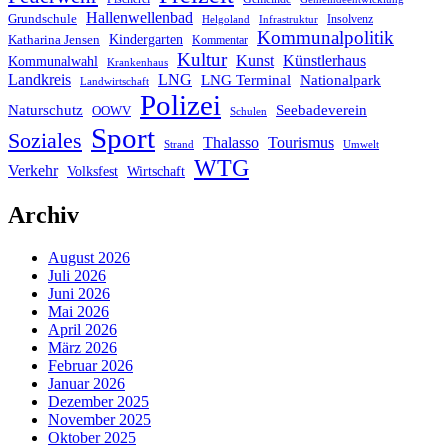
Hallenwellenbad
Grundschule
Infrastruktur
Insolvenz
Helgoland
Kommunalpolitik
Katharina Jensen
Kindergarten
Kommentar
Kultur
Künstlerhaus
Kunst
Kommunalwahl
Krankenhaus
Landkreis
LNG
LNG Terminal
Nationalpark
Landwirtschaft
Polizei
Seebadeverein
Naturschutz
OOWV
Schulen
Sport
Soziales
Thalasso
Tourismus
Umwelt
Strand
WTG
Verkehr
Wirtschaft
Volksfest
Archiv
August 2026
Juli 2026
Juni 2026
Mai 2026
April 2026
März 2026
Februar 2026
Januar 2026
Dezember 2025
November 2025
Oktober 2025