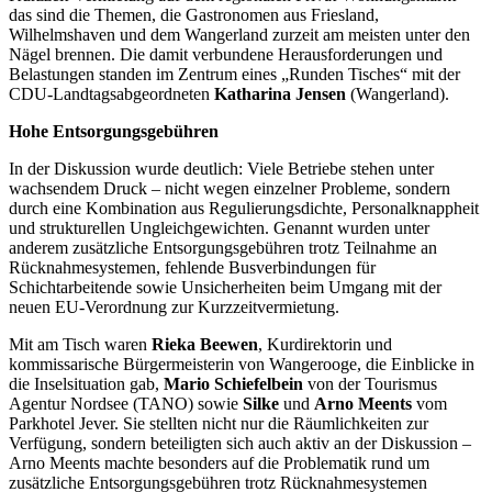
das sind die Themen, die Gastronomen aus Friesland,
Wilhelmshaven und dem Wangerland zurzeit am meisten unter den
Nägel brennen. Die damit verbundene Herausforderungen und
Belastungen standen im Zentrum eines „Runden Tisches“ mit der
CDU-Landtagsabgeordneten
Katharina Jensen
(Wangerland).
Hohe Entsorgungsgebühren
In der Diskussion wurde deutlich: Viele Betriebe stehen unter
wachsendem Druck – nicht wegen einzelner Probleme, sondern
durch eine Kombination aus Regulierungsdichte, Personalknappheit
und strukturellen Ungleichgewichten. Genannt wurden unter
anderem zusätzliche Entsorgungsgebühren trotz Teilnahme an
Rücknahmesystemen, fehlende Busverbindungen für
Schichtarbeitende sowie Unsicherheiten beim Umgang mit der
neuen EU-Verordnung zur Kurzzeitvermietung.
Mit am Tisch waren
Rieka Beewen
, Kurdirektorin und
kommissarische Bürgermeisterin von Wangerooge, die Einblicke in
die Inselsituation gab,
Mario Schiefelbein
von der Tourismus
Agentur Nordsee (TANO) sowie
Silke
und
Arno Meents
vom
Parkhotel Jever. Sie stellten nicht nur die Räumlichkeiten zur
Verfügung, sondern beteiligten sich auch aktiv an der Diskussion –
Arno Meents machte besonders auf die Problematik rund um
zusätzliche Entsorgungsgebühren trotz Rücknahmesystemen