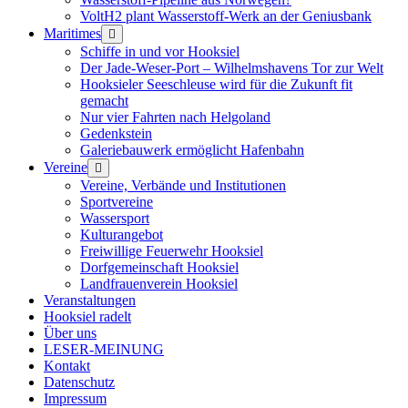
VoltH2 plant Wasserstoff-Werk an der Geniusbank
Maritimes
Menü
öffnen
Schiffe in und vor Hooksiel
Der Jade-Weser-Port – Wilhelmshavens Tor zur Welt
Hooksieler Seeschleuse wird für die Zukunft fit
gemacht
Nur vier Fahrten nach Helgoland
Gedenkstein
Galeriebauwerk ermöglicht Hafenbahn
Vereine
Menü
öffnen
Vereine, Verbände und Institutionen
Sportvereine
Wassersport
Kulturangebot
Freiwillige Feuerwehr Hooksiel
Dorfgemeinschaft Hooksiel
Landfrauenverein Hooksiel
Veranstaltungen
Hooksiel radelt
Über uns
LESER-MEINUNG
Kontakt
Datenschutz
Impressum