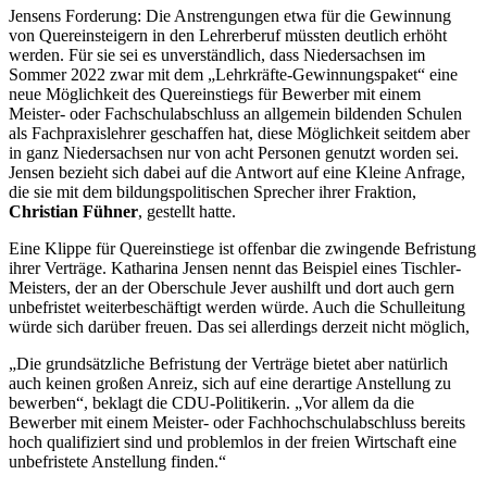
Jensens Forderung: Die Anstrengungen etwa für die Gewinnung
von Quereinsteigern in den Lehrerberuf müssten deutlich erhöht
werden. Für sie sei es unverständlich, dass Niedersachsen im
Sommer 2022 zwar mit dem „Lehrkräfte-Gewinnungspaket“ eine
neue Möglichkeit des Quereinstiegs für Bewerber mit einem
Meister- oder Fachschulabschluss an allgemein bildenden Schulen
als Fachpraxislehrer geschaffen hat, diese Möglichkeit seitdem aber
in ganz Niedersachsen nur von acht Personen genutzt worden sei.
Jensen bezieht sich dabei auf die Antwort auf eine Kleine Anfrage,
die sie mit dem bildungspolitischen Sprecher ihrer Fraktion,
Christian Fühner
, gestellt hatte.
Eine Klippe für Quereinstiege ist offenbar die zwingende Befristung
ihrer Verträge. Katharina Jensen nennt das Beispiel eines Tischler-
Meisters, der an der Oberschule Jever aushilft und dort auch gern
unbefristet weiterbeschäftigt werden würde. Auch die Schulleitung
würde sich darüber freuen. Das sei allerdings derzeit nicht möglich,
„Die grundsätzliche Befristung der Verträge bietet aber natürlich
auch keinen großen Anreiz, sich auf eine derartige Anstellung zu
bewerben“, beklagt die CDU-Politikerin. „Vor allem da die
Bewerber mit einem Meister- oder Fachhochschulabschluss bereits
hoch qualifiziert sind und problemlos in der freien Wirtschaft eine
unbefristete Anstellung finden.“