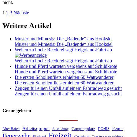
nicht.
Seitennummerierung
1
2
3
Nächste
der
Weitere Artikel
Beiträge
Muster und Mimesis: Die „Badende“ aus Hooksiel
Muster und Mimesis: Die „Badende“ aus Hooksiel
Wellen zu hoch: Reederei sagt Helgoland-Fahrt ab
Wellen zu hoch: Reederei sagt Helgoland-Fahrt ab
Hunde und Pferd warteten vergebens auf Schildkröte
Hunde und Pferd warteten vergebens auf Schildkröte
Die ersten Schollenfilets erhielten 60 Wattwanderer
Die ersten Schollenfilets erhielten 60 Wattwanderer
Zeugen für einen Unfall auf einem Fahrradweg gesucht
Zeugen für einen Unfall auf einem Fahrradweg gesucht
Gerne gelesen
Feuer
Arbeitsgruppe
Campingplatz
DGzRS
Alter Hafen
Ausbildung
Freizeit
Feuerwehr
Gemeinde
Fischerei
Gemeindeentwicklung