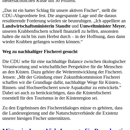
niedersächsischen Küste um 30 Prozent.
„Das ist ein harter Schlag für unsere aktiven Fischer“, stellt die
CDU-Abgeordnete fest. Die angespannte Lage und die daraus
resultierende Forderung würden sie beunruhigen. „Ich appelliere an
Landwirtschaftsministerin Staudte
und
Umweltminister Meyer
,
unseren Krabbenfischern schnell finanziell zu helfen, ansonsten
halten die nicht bis zum Herbst durch – in der Hoffnung, dass dann
wieder Krabben gefangen werden können.“
Weg zu nachhaltiger Fischerei gesucht
Die CDU sehe für eine nachhaltige Balance zwischen ökologischer
Verantwortung und wirtschaftlicher Perspektive für die Menschen
an den Küsten. Dazu gehöre die Weiterentwicklung der Fischerei.
Jensen: „Mit der Gründung einer Zukunftskommission Fischerei
schaffen wir die Grundlage dafür, nachhaltige Wege für Küsten-,
Binnen- und Hochseefischerei sowie Aquakultur zu entwickeln.“
Dabei sei auch zu berücksichtigen, dass die Küstenfischerei
essentiell für den Tourismus in der Küstenregion sei.
Zu den Ergebnissen des Fischereidialoges müsse es gehören, dass
die Landesregierung und die Naturschutzverbände die Existenz
unserer hiesigen Fischer unterstützen.