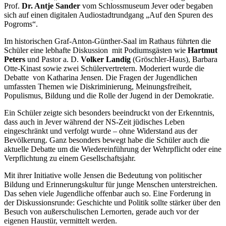
Prof.
Dr. Antje Sander
vom Schlossmuseum Jever oder begaben
sich auf einen digitalen Audiostadtrundgang „Auf den Spuren des
Pogroms“.
Im historischen Graf-Anton-Günther-Saal im Rathaus führten die
Schüler eine lebhafte Diskussion mit Podiumsgästen wie
Hartmut
Peters
und Pastor a. D.
Volker Landig
(Gröschler-Haus), Barbara
Otte-Kinast sowie zwei Schülervertretern. Moderiert wurde die
Debatte von Katharina Jensen. Die Fragen der Jugendlichen
umfassten Themen wie Diskriminierung, Meinungsfreiheit,
Populismus, Bildung und die Rolle der Jugend in der Demokratie.
Ein Schüler zeigte sich besonders beeindruckt von der Erkenntnis,
dass auch in Jever während der NS-Zeit jüdisches Leben
eingeschränkt und verfolgt wurde – ohne Widerstand aus der
Bevölkerung. Ganz besonders bewegt habe die Schüler auch die
aktuelle Debatte um die Wiedereinführung der Wehrpflicht oder eine
Verpflichtung zu einem Gesellschaftsjahr.
Mit ihrer Initiative wolle Jensen die Bedeutung von politischer
Bildung und Erinnerungskultur für junge Menschen unterstreichen.
Das sehen viele Jugendliche offenbar auch so. Eine Forderung in
der Diskussionsrunde: Geschichte und Politik sollte stärker über den
Besuch von außerschulischen Lernorten, gerade auch vor der
eigenen Haustür, vermittelt werden.