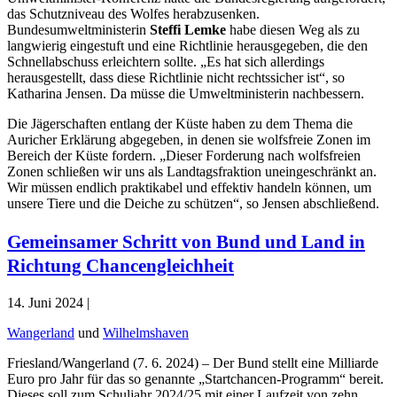
das Schutzniveau des Wolfes herabzusenken.
Bundesumweltministerin
Steffi Lemke
habe diesen Weg als zu
langwierig eingestuft und eine Richtlinie herausgegeben, die den
Schnellabschuss erleichtern sollte. „Es hat sich allerdings
herausgestellt, dass diese Richtlinie nicht rechtssicher ist“, so
Katharina Jensen. Da müsse die Umweltministerin nachbessern.
Die Jägerschaften entlang der Küste haben zu dem Thema die
Auricher Erklärung abgegeben, in denen sie wolfsfreie Zonen im
Bereich der Küste fordern. „Dieser Forderung nach wolfsfreien
Zonen schließen wir uns als Landtagsfraktion uneingeschränkt an.
Wir müssen endlich praktikabel und effektiv handeln können, um
unsere Tiere und die Deiche zu schützen“, so Jensen abschließend.
Gemeinsamer Schritt von Bund und Land in
Richtung Chancengleichheit
14. Juni 2024 |
Wangerland
und
Wilhelmshaven
Friesland/Wangerland (7. 6. 2024) – Der Bund stellt eine Milliarde
Euro pro Jahr für das so genannte „Startchancen-Programm“ bereit.
Dieses soll zum Schuljahr 2024/25 mit einer Laufzeit von zehn