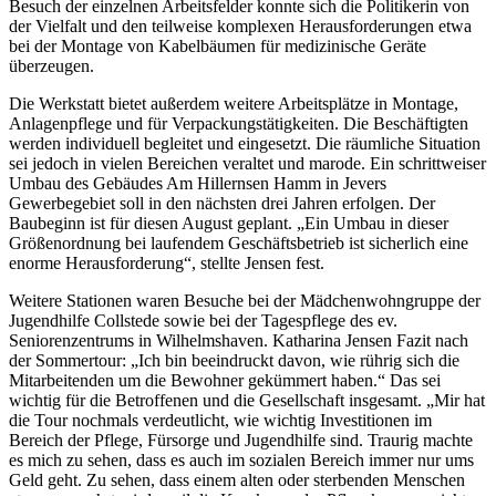
Besuch der einzelnen Arbeitsfelder konnte sich die Politikerin von
der Vielfalt und den teilweise komplexen Herausforderungen etwa
bei der Montage von Kabelbäumen für medizinische Geräte
überzeugen.
Die Werkstatt bietet außerdem weitere Arbeitsplätze in Montage,
Anlagenpflege und für Verpackungstätigkeiten. Die Beschäftigten
werden individuell begleitet und eingesetzt. Die räumliche Situation
sei jedoch in vielen Bereichen veraltet und marode. Ein schrittweiser
Umbau des Gebäudes Am Hillernsen Hamm in Jevers
Gewerbegebiet soll in den nächsten drei Jahren erfolgen. Der
Baubeginn ist für diesen August geplant. „Ein Umbau in dieser
Größenordnung bei laufendem Geschäftsbetrieb ist sicherlich eine
enorme Herausforderung“, stellte Jensen fest.
Weitere Stationen waren Besuche bei der Mädchenwohngruppe der
Jugendhilfe Collstede sowie bei der Tagespflege des ev.
Seniorenzentrums in Wilhelmshaven. Katharina Jensen Fazit nach
der Sommertour: „Ich bin beeindruckt davon, wie rührig sich die
Mitarbeitenden um die Bewohner gekümmert haben.“ Das sei
wichtig für die Betroffenen und die Gesellschaft insgesamt. „Mir hat
die Tour nochmals verdeutlicht, wie wichtig Investitionen im
Bereich der Pflege, Fürsorge und Jugendhilfe sind. Traurig machte
es mich zu sehen, dass es auch im sozialen Bereich immer nur ums
Geld geht. Zu sehen, dass einem alten oder sterbenden Menschen