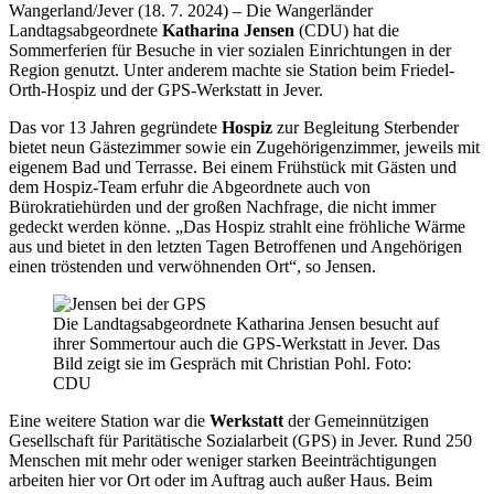
Wangerland/Jever (18. 7. 2024) – Die Wangerländer
Landtagsabgeordnete
Katharina Jensen
(CDU) hat die
Sommerferien für Besuche in vier sozialen Einrichtungen in der
Region genutzt. Unter anderem machte sie Station beim Friedel-
Orth-Hospiz und der GPS-Werkstatt in Jever.
Das vor 13 Jahren gegründete
Hospiz
zur Begleitung Sterbender
bietet neun Gästezimmer sowie ein Zugehörigenzimmer, jeweils mit
eigenem Bad und Terrasse. Bei einem Frühstück mit Gästen und
dem Hospiz-Team erfuhr die Abgeordnete auch von
Bürokratiehürden und der großen Nachfrage, die nicht immer
gedeckt werden könne. „Das Hospiz strahlt eine fröhliche Wärme
aus und bietet in den letzten Tagen Betroffenen und Angehörigen
einen tröstenden und verwöhnenden Ort“, so Jensen.
Die Landtagsabgeordnete Katharina Jensen besucht auf
ihrer Sommertour auch die GPS-Werkstatt in Jever. Das
Bild zeigt sie im Gespräch mit Christian Pohl. Foto:
CDU
Eine weitere Station war die
Werkstatt
der Gemeinnützigen
Gesellschaft für Paritätische Sozialarbeit (GPS) in Jever. Rund 250
Menschen mit mehr oder weniger starken Beeinträchtigungen
arbeiten hier vor Ort oder im Auftrag auch außer Haus. Beim