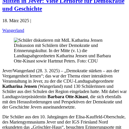
Mitten in Jever: Viele Lernorte für Demokratie
und Geschichte
18. März 2025 |
Wangerland
Diskussion mit Schülern über Demokratie und
Erinnerungskultur. In der Mitte (v. l.) die
Landtagsabgeordneten Katharina Jensen und Barbara
Otte-Kinast sowie Hartmut Peters. Foto: CDU
Jever/Wangerland (28. 3. 2025) – „Demokratie stärken – aus der
Vergangenheit lernen“; das war der Thema einer interaktiven
Veranstaltung in Jever, zu der die CDU-Landtagsabgeordnete
Katharina Jensen
(Wangerland) rund 130 Schülerinnen und
Schüler aus drei Schulen der Region eingeladen hatte. Mit dabei war
Landtagsvizepräsidentin
Barbara Otte-Kinast
, die sich ebenfalls
mit den Herausforderungen und Perspektiven der Demokratie und
der Geschichte Jevers auseinandersetzte.
Die Schüler aus den 10. Jahrgängen der Elisa-Kauffeld-Oberschule,
des Mariengymnasiums Jever und der IGS Friesland Nord
erkundeten das „Gröschler-Haus“, besuchten Erinnerungsorte mit