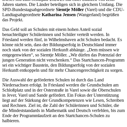
Jahren starten. Die Länder beteiligen sich in gleichem Umfang. Die
SPD-Bundestagsabgeordnete
Siemtje Möller
(Varel) und die CDU-
Landtagsabgeordnete
Katharina Jensen
(Wangerland) begrüßen
das Projekt.
Das Geld soll an Schulen mit einem hohen Anteil sozial
benachteiligter Schülerinnen und Schüler verteilt werden. In
Friesland werden fünf, in Wilhelmshaven acht Schulen bedacht. Es
könne nicht sein, dass der Bildungserfolg in Deutschland immer
noch stark von der sozialen Herkunft abhänge. „Dem müssen wir
entgegenwirken“, so Siemtje Möller. „Wir dürfen das Potenzial der
jungen Generation nicht verschenken.“ Das Startchancen-Programm
sei ein wichtiger Baustein, den Bildungserfolg von der sozialen
Herkunft entkoppeln und für mehr Chancengerechtigkeit zu sorgen.
Die Auswahl der geförderten Schulen ist durch das Land
Niedersachsen erfolgt. In Friesland werden die Grundschulen am
Schloßplatz und in der Osterstraße in Varel sowie die Oberschulen
in Jever, Varel und Sande gefördert. Ein Fokus der Unterstützung
liegt auf der Stärkung der Grundkompetenzen wie Lesen, Schreiben
und Rechnen. Ziel ist, die Zahl der Schülerinnen und Schüler, die
die Mindeststandards in Mathematik und Deutsch verfehlen, bis zum
Ende der Programmlaufzeit an den Startchancen-Schulen zu
halbieren.