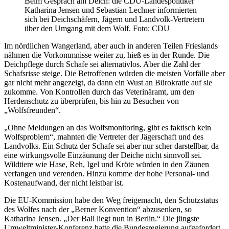
Beim Gespräch am Deich: die CDU-Landespolitiker
Katharina Jensen und Sebastian Lechner informierten
sich bei Deichschäfern, Jägern und Landvolk-Vertretern
über den Umgang mit dem Wolf. Foto: CDU
Im nördlichen Wangerland, aber auch in anderen Teilen Frieslands
nähmen die Vorkommnisse weiter zu, hieß es in der Runde. Die
Deichpflege durch Schafe sei alternativlos. Aber die Zahl der
Schafsrisse steige. Die Betroffenen würden die meisten Vorfälle aber
gar nicht mehr angezeigt, da dann ein Wust an Bürokratie auf sie
zukomme. Von Kontrollen durch das Veterinäramt, um den
Herdenschutz zu überprüfen, bis hin zu Besuchen von
„Wolfsfreunden“.
„Ohne Meldungen an das Wolfsmonitoring, gibt es faktisch kein
Wolfsproblem“, mahnten die Vertreter der Jägerschaft und des
Landvolks. Ein Schutz der Schafe sei aber nur scher darstellbar, da
eine wirkungsvolle Einzäunung der Deiche nicht sinnvoll sei.
Wildtiere wie Hase, Reh, Igel und Kröte würden in den Zäunen
verfangen und verenden. Hinzu komme der hohe Personal- und
Kostenaufwand, der nicht leistbar ist.
Die EU-Kommission habe den Weg freigemacht, den Schutzstatus
des Wolfes nach der „Berner Konvention“ abzusenken, so
Katharina Jensen. „Der Ball liegt nun in Berlin.“ Die jüngste
Umweltminister-Konferenz hatte die Bundesregierung aufgefordert,