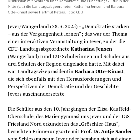
Diskussion mit Schülern über Demokratie und Erinnerungskultur. In der
Mitte (v. l.) die Landtagsabgeordneten Katharina Jensen und Barbara
Otte-Kinast sowie Hartmut Peters. Foto: CDU
Jever/Wangerland (28. 3. 2025) – „Demokratie stärken
– aus der Vergangenheit lernen“; das war der Thema
einer interaktiven Veranstaltung in Jever, zu der die
CDU-Landtagsabgeordnete
Katharina Jensen
(Wangerland) rund 130 Schülerinnen und Schüler aus
drei Schulen der Region eingeladen hatte. Mit dabei
war Landtagsvizepräsidentin
Barbara Otte-Kinast
,
die sich ebenfalls mit den Herausforderungen und
Perspektiven der Demokratie und der Geschichte
Jevers auseinandersetzte.
Die Schüler aus den 10. Jahrgängen der Elisa-Kauffeld-
Oberschule, des Mariengymnasiums Jever und der IGS
Friesland Nord erkundeten das „Gröschler-Haus“,
besuchten Erinnerungsorte mit Prof.
Dr. Antje Sander
vom Schlossmuseum Jever oder begaben sich auf einen