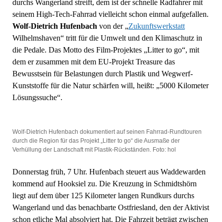
durchs Wangerland streift, dem ist der schnelle Radfahrer mit
seinem High-Tech-Fahrrad vielleicht schon einmal aufgefallen.
Wolf-Dietrich Hufenbach
von der „
Zukunftswerkstatt
Wilhelmshaven“ tritt für die Umwelt und den Klimaschutz in
die Pedale. Das Motto des Film-Projektes „Litter to go“, mit
dem er zusammen mit dem EU-Projekt Treasure das
Bewusstsein für Belastungen durch Plastik und Wegwerf-
Kunststoffe für die Natur schärfen will, heißt: „5000 Kilometer
Lösungssuche“.
Wolf-Dietrich Hufenbach dokumentiert auf seinen Fahrrad-Rundtouren
durch die Region für das Projekt „Litter to go“ die Ausmaße der
Verhüllung der Landschaft mit Plastik-Rückständen. Foto: hol
Donnerstag früh, 7 Uhr. Hufenbach steuert aus Waddewarden
kommend auf Hooksiel zu. Die Kreuzung in Schmidtshörn
liegt auf dem über 125 Kilometer langen Rundkurs durchs
Wangerland und das benachbarte Ostfriesland, den der Aktivist
schon etliche Mal absolviert hat. Die Fahrzeit beträgt zwischen