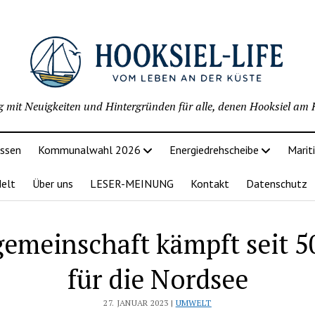
g mit Neuigkeiten und Hintergründen für alle, denen Hooksiel am H
issen
Kommunalwahl 2026
Energiedrehscheibe
Marit
delt
Über uns
LESER-MEINUNG
Kontakt
Datenschutz
emeinschaft kämpft seit 5
für die Nordsee
27. JANUAR 2023 |
UMWELT