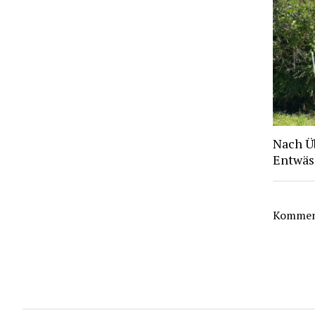
Nach Ü
Entwäs
Komment