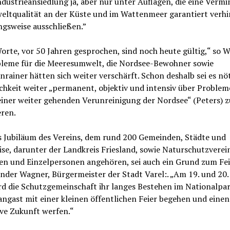
dustrieansiedlung ja, aber nur unter Auflagen, die eine Verm
eltqualität an der Küste und im Wattenmeer garantiert verh
ngsweise ausschließen.”
orte, vor 50 Jahren gesprochen, sind noch heute gültig,“ so W
bleme für die Meeresumwelt, die Nordsee-Bewohner sowie
rainer hätten sich weiter verschärft. Schon deshalb sei es nöt
chkeit weiter „permanent, objektiv und intensiv über Proble
einer weiter gehenden Verunreinigung der Nordsee“ (Peters) z
eren.
s Jubiläum des Vereins, dem rund 200 Gemeinden, Städte und
se, darunter der Landkreis Friesland, sowie Naturschutzverei
ven und Einzelpersonen angehören, sei auch ein Grund zum Fei
nder Wagner, Bürgermeister der Stadt Varel:. „Am 19. und 20.
rd die Schutzgemeinschaft ihr langes Bestehen im Nationalpa
ngast mit einer kleinen öffentlichen Feier begehen und einen 
ive Zukunft werfen.“