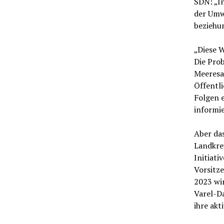
SDN: „In
der Umw
beziehu
„Diese W
Die Pro
Meeresan
Öffentli
Folgen 
informi
Aber da
Landkrei
Initiati
Vorsitze
2023 wi
Varel-Da
ihre akt