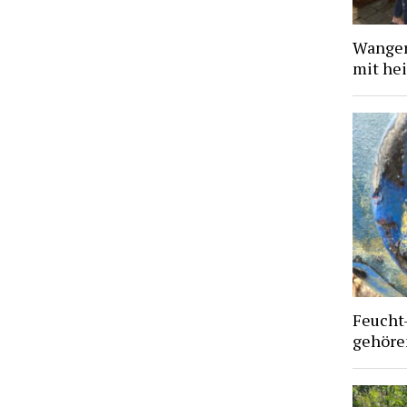
Wanger
mit he
Feucht
gehören