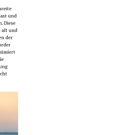
hreite
last und
. Diese
e alt und
en der
order
sümiert
ie
rung
icht