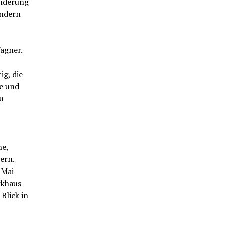
inderung
indern
agner.
ig, die
me und
u
ne,
ern.
 Mai
rkhaus
Blick in