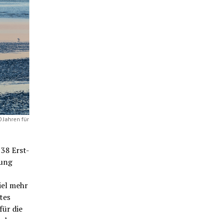
 Jahren für
 38 Erst-
lung
iel mehr
tes
für die