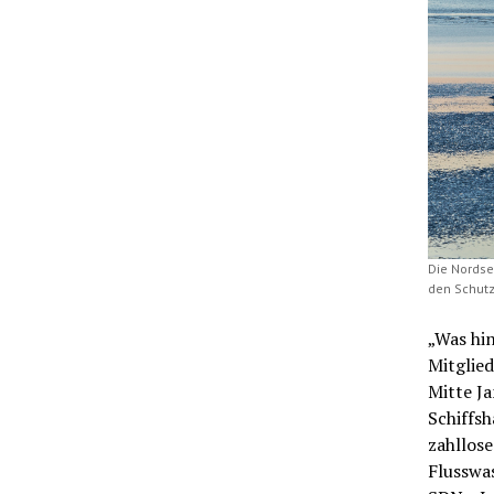
Die Nordse
den Schutz
„Was hin
Mitglie
Mitte Ja
Schiffs
zahllos
Flusswas