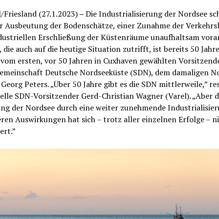
/Friesland (27.1.2023)
–
Die Industrialisierung der Nordsee sc
er Ausbeutung der Bodenschätze, einer Zunahme der Verkehrs
dustriellen Erschließung der Küstenräume unaufhaltsam voran
 die auch auf die heutige Situation zutrifft, ist bereits 50 Jahr
vom ersten, vor 50 Jahren in Cuxhaven gewählten Vorsitzend
emeinschaft Deutsche Nordseeküste (SDN), dem damaligen N
Georg Peters. „Über 50 Jahre gibt es die SDN mittlerweile,” re
elle SDN-Vorsitzender Gerd-Christian Wagner (Varel). „Aber d
ng der Nordsee durch eine weiter zunehmende Industrialisie
ren Auswirkungen hat sich – trotz aller einzelnen Erfolge – n
ert.”