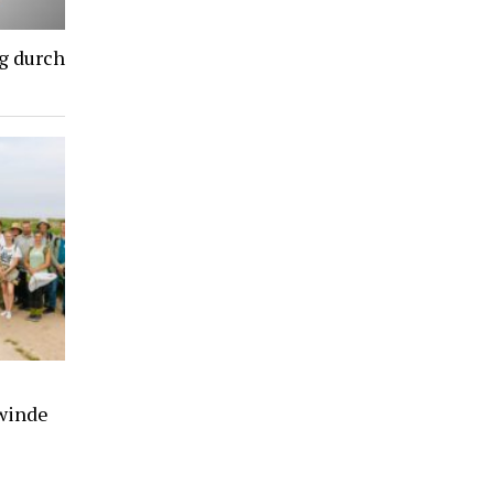
g durch
winde