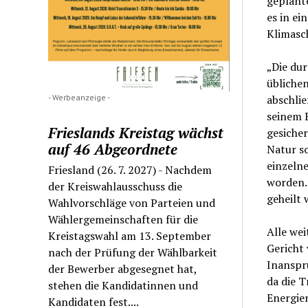
geplante
es in ei
Klimasch
„Die du
übliche
- Werbeanzeige -
abschlie
seinem B
Frieslands Kreistag wächst
gesiche
auf 46 Abgeordnete
Natur so
einzelne
Friesland (26. 7. 2027) - Nachdem
worden.
der Kreiswahlausschuss die
geheilt
Wahlvorschläge von Parteien und
Wählergemeinschaften für die
Alle we
Kreistagswahl am 13. September
Gericht 
nach der Prüfung der Wählbarkeit
Inanspr
der Bewerber abgesegnet hat,
da die 
stehen die Kandidatinnen und
Energien
Kandidaten fest....