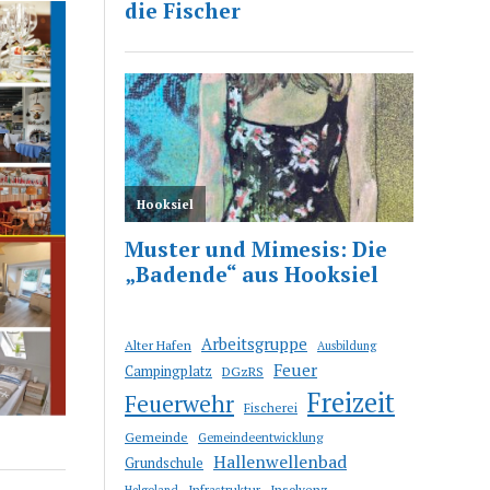
Arbeitsgruppe
Alter Hafen
Ausbildung
Feuer
Campingplatz
DGzRS
Freizeit
Feuerwehr
Fischerei
Gemeinde
Gemeindeentwicklung
Hallenwellenbad
Grundschule
Infrastruktur
Insolvenz
Helgoland