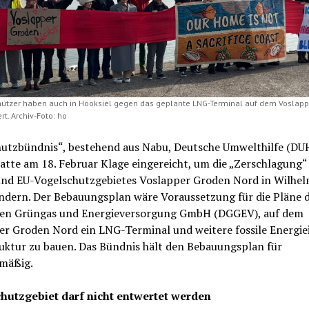
tzer haben auch in Hooksiel gegen das geplante LNG-Terminal auf dem Voslapp
t. Archiv-Foto: ho
hutzbündnis“, bestehend aus Nabu, Deutsche Umwelthilfe (DU
tte am 18. Februar Klage eingereicht, um die „Zerschlagung“
und EU-Vogelschutzgebietes Voslapper Groden Nord in Wilhe
indern. Der Bebauungsplan wäre Voraussetzung für die Pläne 
en Grüngas und Energieversorgung GmbH (DGGEV), auf dem
er Groden Nord ein LNG-Terminal und weitere fossile Energi
ruktur zu bauen. Das Bündnis hält den Bebauungsplan für
mäßig.
hutzgebiet darf nicht entwertet werden