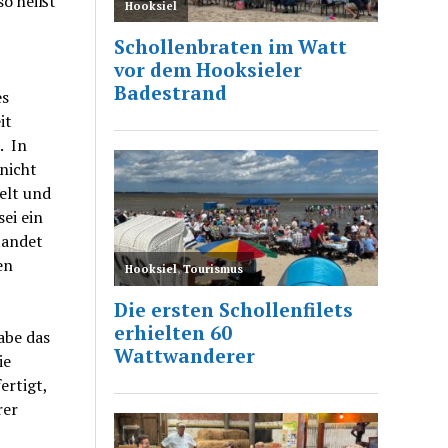
so heißt
es
it
. In
nicht
elt und
ei ein
tandet
en
abe das
ie
ertigt,
rer