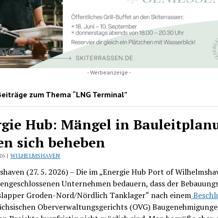
- Werbeanzeige -
Beiträge zum Thema “LNG Terminal”
gie Hub: Mängel in Bauleitplan
en sich beheben
26 |
WILHELMSHAVEN
haven (27. 5. 2026) – Die im „Energie Hub Port of Wilhelmsha
ngeschlossenen Unternehmen bedauern, dass der Bebauungs
slapper Groden-Nord/Nördlich Tanklager“ nach einem
Beschl
ächsischen Oberverwaltungsgerichts (OVG) Baugenehmigungen