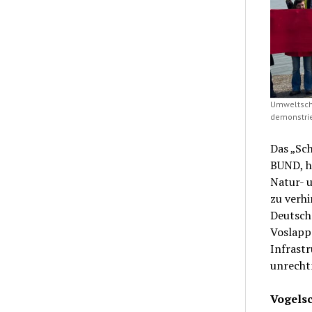
Umweltschü
demonstrier
Das „Sc
BUND, ha
Natur- 
zu verh
Deutsch
Voslapp
Infrast
unrecht
Vogelsc