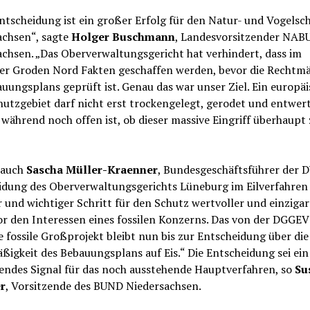
ntscheidung ist ein großer Erfolg für den Natur- und Vogelsch
achsen“, sagte
Holger Buschmann
, Landesvorsitzender NAB
chsen. „Das Oberverwaltungsgericht hat verhindert, dass im
er Groden Nord Fakten geschaffen werden, bevor die Rechtmä
uungsplans geprüft ist. Genau das war unser Ziel. Ein europäi
utzgebiet darf nicht erst trockengelegt, gerodet und entwer
während noch offen ist, ob dieser massive Eingriff überhaupt 
 auch
Sascha Müller-Kraenner
, Bundesgeschäftsführer der D
idung des Oberverwaltungsgerichts Lüneburg im Eilverfahren i
r und wichtiger Schritt für den Schutz wertvoller und einzigar
or den Interessen eines fossilen Konzerns. Das von der DGGEV
 fossile Großprojekt bleibt nun bis zur Entscheidung über die
igkeit des Bebauungsplans auf Eis.“ Die Entscheidung sei ein
endes Signal für das noch ausstehende Hauptverfahren, so
Su
r
, Vorsitzende des BUND Niedersachsen.