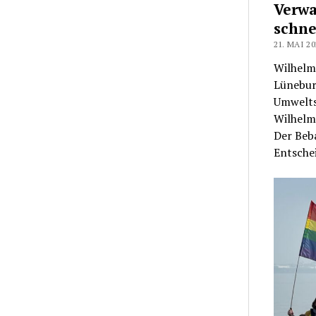
Verwa
schne
21. MAI 20
Wilhelm
Lünebur
Umwelts
Wilhelms
Der Beb
Entsche