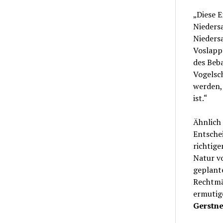
„Diese E
Nieders
Niedersa
Voslapp
des Beba
Vogelsch
werden, 
ist.“
Ähnlich
Entsche
richtige
Natur v
geplante
Rechtmäß
ermutig
Gerstne