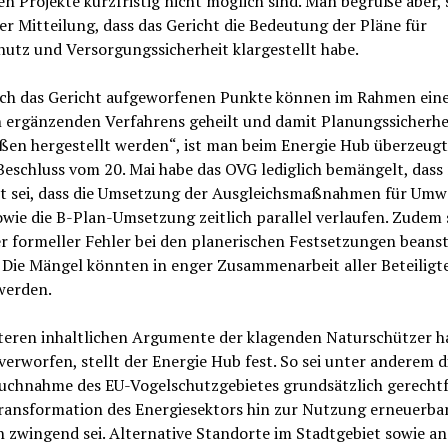
n Projekte kurzfristig nicht möglich sind. Man begrüße aber, 
ner Mitteilung, dass das Gericht die Bedeutung der Pläne für
utz und Versorgungssicherheit klargestellt habe.
rch das Gericht aufgeworfenen Punkte können im Rahmen ein
n ergänzenden Verfahrens geheilt und damit Planungssicherhe
ßen hergestellt werden“, ist man beim Energie Hub überzeugt
eschluss vom 20. Mai habe das OVG lediglich bemängelt, dass 
rt sei, dass die Umsetzung der Ausgleichsmaßnahmen für Umw
wie die B-Plan-Umsetzung zeitlich parallel verlaufen. Zudem s
r formeller Fehler bei den planerischen Festsetzungen beans
 Die Mängel könnten in enger Zusammenarbeit aller Beteiligt
 werden.
iteren inhaltlichen Argumente der klagenden Naturschützer h
verworfen, stellt der Energie Hub fest. So sei unter anderem d
uchnahme des EU-Vogelschutzgebietes grundsätzlich gerechtf
Transformation des Energiesektors hin zur Nutzung erneuerba
 zwingend sei. Alternative Standorte im Stadtgebiet sowie an