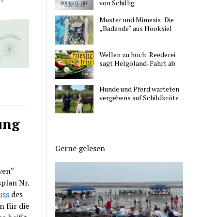
von Schillig
Muster und Mimesis: Die
„Badende“ aus Hooksiel
Wellen zu hoch: Reederei
sagt Helgoland-Fahrt ab
Hunde und Pferd warteten
vergebens auf Schildkröte
ung
Gerne gelesen
ven“
plan Nr.
uss
des
 für die