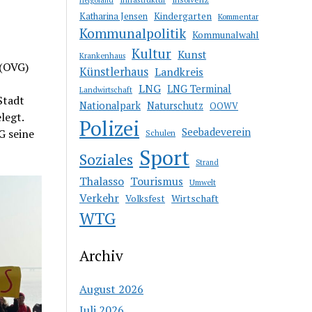
Katharina Jensen
Kindergarten
Kommentar
Kommunalpolitik
Kommunalwahl
Kultur
Kunst
Krankenhaus
 (OVG)
Künstlerhaus
Landkreis
LNG
LNG Terminal
Landwirtschaft
Stadt
Nationalpark
Naturschutz
OOWV
legt.
Polizei
Seebadeverein
G seine
Schulen
Sport
Soziales
Strand
Thalasso
Tourismus
Umwelt
Verkehr
Wirtschaft
Volksfest
WTG
Archiv
August 2026
Juli 2026