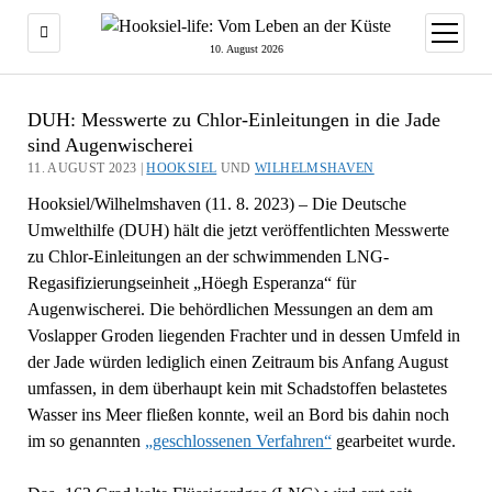
Menü
öffnen
10. August 2026
DUH: Messwerte zu Chlor-Einleitungen in die Jade
sind Augenwischerei
11. AUGUST 2023 |
HOOKSIEL
UND
WILHELMSHAVEN
Hooksiel/Wilhelmshaven (11. 8. 2023) – Die Deutsche
Umwelthilfe (DUH) hält die jetzt veröffentlichten Messwerte
zu Chlor-Einleitungen an der schwimmenden LNG-
Regasifizierungseinheit „Höegh Esperanza“ für
Augenwischerei. Die behördlichen Messungen an dem am
Voslapper Groden liegenden Frachter und in dessen Umfeld in
der Jade würden lediglich einen Zeitraum bis Anfang August
umfassen, in dem überhaupt kein mit Schadstoffen belastetes
Wasser ins Meer fließen konnte, weil an Bord bis dahin noch
im so genannten
„geschlossenen Verfahren“
gearbeitet wurde.