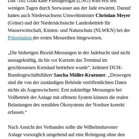
Das -162 Grad kalte Flüssigerdgas (LNG) wird erst seit
wenigen Tagen durch Seewasser aus der Jade erwärmt. Darauf
hatten auch Niedersachsens Umweltminister
Christian Meyer
(Grüne) und der Niedersächsische Landesbetrieb für
Wasserwirtschaft, Küsten- und Naturschutz (NLWKN) bei der
Präsentation
der ersten Messreihen hingewiesen.
„Die bisherigen Biozid-Messungen in der Jadebucht sind nicht
aussagekräftig, da bis vor Kurzem das Terminal im
geschlossenen Kreislauf betrieben wurde“, kritisiert DUH-
Bundesgeschäftsführer
Sascha Müller-Kraenner
. „Deswegen
sind die von der zuständigen Behörde veröffentlichten Daten
nichts als Augenwischerei. Erst zukünftige Messungen bei
Vollbetrieb der Anlage mit offenem System können die realen
Belastungen des sensiblen Ökosystems der Nordsee korrekt
erfassen.“
Nach Ansicht des Verbandes sollte die Wilhelmshavener
Anlage vorsorglich umgehend auf eine Reinigung ohne den