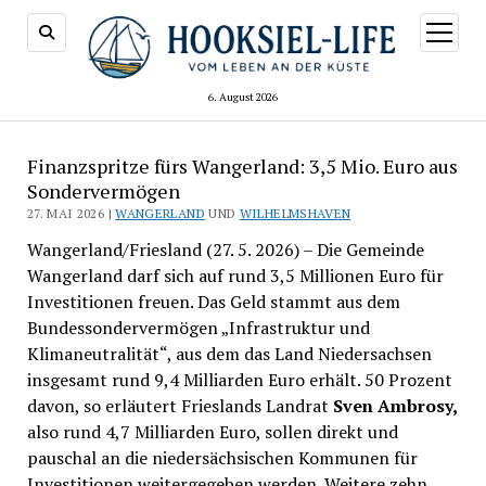
Menü
öffnen
6. August 2026
Finanzspritze fürs Wangerland: 3,5 Mio. Euro aus
Sondervermögen
27. MAI 2026 |
WANGERLAND
UND
WILHELMSHAVEN
Wangerland/Friesland (27. 5. 2026) – Die Gemeinde
Wangerland darf sich auf rund 3,5 Millionen Euro für
Investitionen freuen. Das Geld stammt aus dem
Bundessondervermögen „Infrastruktur und
Klimaneutralität“, aus dem das Land Niedersachsen
insgesamt rund 9,4 Milliarden Euro erhält. 50 Prozent
davon, so erläutert Frieslands Landrat
Sven Ambrosy,
also rund 4,7 Milliarden Euro, sollen direkt und
pauschal an die niedersächsischen Kommunen für
Investitionen weitergegeben werden. Weitere zehn