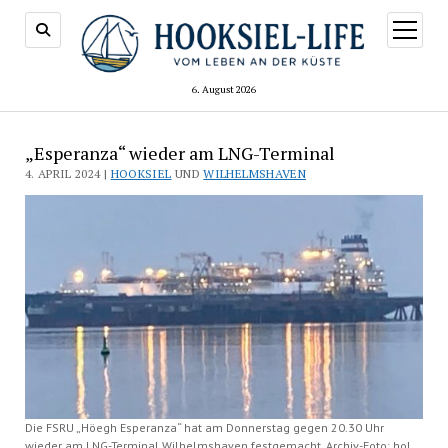
Menü
öffnen
6. August 2026
„Esperanza“ wieder am LNG-Terminal
4. APRIL 2024 |
HOOKSIEL
UND
WILHELMSHAVEN
Die FSRU „Höegh Esperanza“ hat am Donnerstag gegen 20.30 Uhr
wieder am LNG-Terminal Wilhelmshaven festgemacht. Archiv-Foto: hol