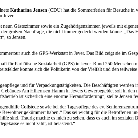
dnete
Katharina Jensen
(CDU) hat die Sommerferien für Besuche in vi
n Jever.
tet neun Gästezimmer sowie ein Zugehörigenzimmer, jeweils mit eigen
er großen Nachfrage, die nicht immer gedeckt werden könne. „Das Hosp
t“, so Jensen.
ommertour auch die GPS-Werkstatt in Jever. Das Bild zeigt sie im Ges
aft für Paritätische Sozialarbeit (GPS) in Jever. Rund 250 Menschen m
itsfelder konnte sich die Politikerin von der Vielfalt und den teilw
genpflege und für Verpackungstätigkeiten. Die Beschäftigten werden indi
s Gebäudes Am Hillernsen Hamm in Jevers Gewerbegebiet soll in den nä
etrieb ist sicherlich eine enorme Herausforderung“, stellte Jensen fes
endhilfe Collstede sowie bei der Tagespflege des ev. Seniorenzentru
ie Bewohner gekümmert haben.“ Das sei wichtig für die Betroffenen und 
hilfe sind. Traurig machte es mich zu sehen, dass es auch im sozialen
gekasse es nicht zahlt, ist belastend.“