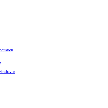
oduktion
n
elmshaven