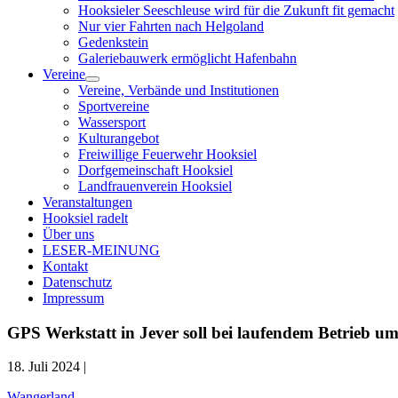
Hooksieler Seeschleuse wird für die Zukunft fit gemacht
Nur vier Fahrten nach Helgoland
Gedenkstein
Galeriebauwerk ermöglicht Hafenbahn
Vereine
Menü
Vereine, Verbände und Institutionen
öffnen
Sportvereine
Wassersport
Kulturangebot
Freiwillige Feuerwehr Hooksiel
Dorfgemeinschaft Hooksiel
Landfrauenverein Hooksiel
Veranstaltungen
Hooksiel radelt
Über uns
LESER-MEINUNG
Kontakt
Datenschutz
Impressum
GPS Werkstatt in Jever soll bei laufendem Betrieb 
18. Juli 2024 |
Wangerland