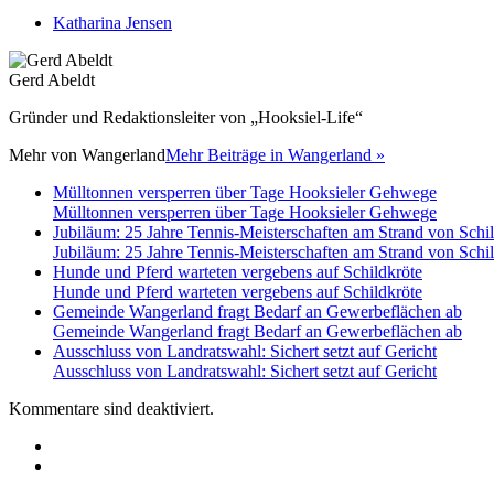
Katharina Jensen
Gerd Abeldt
Gründer und Redaktionsleiter von „Hooksiel-Life“
Mehr von
Wangerland
Mehr Beiträge in Wangerland »
Mülltonnen versperren über Tage Hooksieler Gehwege
Mülltonnen versperren über Tage Hooksieler Gehwege
Jubiläum: 25 Jahre Tennis-Meisterschaften am Strand von Schil
Jubiläum: 25 Jahre Tennis-Meisterschaften am Strand von Schil
Hunde und Pferd warteten vergebens auf Schildkröte
Hunde und Pferd warteten vergebens auf Schildkröte
Gemeinde Wangerland fragt Bedarf an Gewerbeflächen ab
Gemeinde Wangerland fragt Bedarf an Gewerbeflächen ab
Ausschluss von Landratswahl: Sichert setzt auf Gericht
Ausschluss von Landratswahl: Sichert setzt auf Gericht
Kommentare sind deaktiviert.