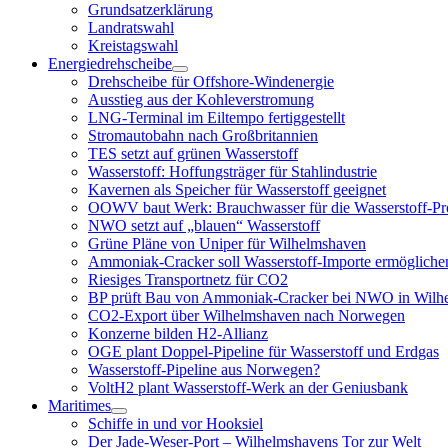
Grundsatzerklärung
Landratswahl
Kreistagswahl
Energiedrehscheibe
Menü
Drehscheibe für Offshore-Windenergie
öffnen
Ausstieg aus der Kohleverstromung
LNG-Terminal im Eiltempo fertiggestellt
Stromautobahn nach Großbritannien
TES setzt auf grünen Wasserstoff
Wasserstoff: Hoffungsträger für Stahlindustrie
Kavernen als Speicher für Wasserstoff geeignet
OOWV baut Werk: Brauchwasser für die Wasserstoff-Pr
NWO setzt auf „blauen“ Wasserstoff
Grüne Pläne von Uniper für Wilhelmshaven
Ammoniak-Cracker soll Wasserstoff-Importe ermögliche
Riesiges Transportnetz für CO2
BP prüft Bau von Ammoniak-Cracker bei NWO in Wilh
CO2-Export über Wilhelmshaven nach Norwegen
Konzerne bilden H2-Allianz
OGE plant Doppel-Pipeline für Wasserstoff und Erdgas
Wasserstoff-Pipeline aus Norwegen?
VoltH2 plant Wasserstoff-Werk an der Geniusbank
Maritimes
Menü
Schiffe in und vor Hooksiel
öffnen
Der Jade-Weser-Port – Wilhelmshavens Tor zur Welt