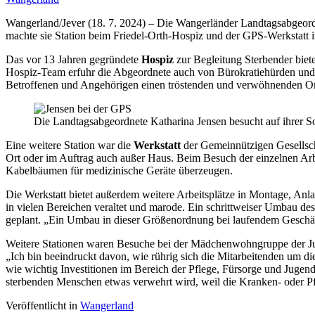
Wangerland/Jever (18. 7. 2024) – Die Wangerländer Landtagsabgeor
machte sie Station beim Friedel-Orth-Hospiz und der GPS-Werkstatt i
Das vor 13 Jahren gegründete
Hospiz
zur Begleitung Sterbender bie
Hospiz-Team erfuhr die Abgeordnete auch von Bürokratiehürden und d
Betroffenen und Angehörigen einen tröstenden und verwöhnenden Or
Die Landtagsabgeordnete Katharina Jensen besucht auf ihrer S
Eine weitere Station war die
Werkstatt
der Gemeinnützigen Gesellsch
Ort oder im Auftrag auch außer Haus. Beim Besuch der einzelnen Arbe
Kabelbäumen für medizinische Geräte überzeugen.
Die Werkstatt bietet außerdem weitere Arbeitsplätze in Montage, Anla
in vielen Bereichen veraltet und marode. Ein schrittweiser Umbau de
geplant. „Ein Umbau in dieser Größenordnung bei laufendem Geschäftsb
Weitere Stationen waren Besuche bei der Mädchenwohngruppe der Jug
„Ich bin beeindruckt davon, wie rührig sich die Mitarbeitenden um d
wie wichtig Investitionen im Bereich der Pflege, Fürsorge und Jugend
sterbenden Menschen etwas verwehrt wird, weil die Kranken- oder Pfle
Veröffentlicht in
Wangerland