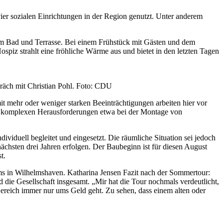
er sozialen Einrichtungen in der Region genutzt. Unter anderem
em Bad und Terrasse. Bei einem Frühstück mit Gästen und dem
iz strahlt eine fröhliche Wärme aus und bietet in den letzten Tagen
präch mit Christian Pohl. Foto: CDU
it mehr oder weniger starken Beeinträchtigungen arbeiten hier vor
eise komplexen Herausforderungen etwa bei der Montage von
viduell begleitet und eingesetzt. Die räumliche Situation sei jedoch
chsten drei Jahren erfolgen. Der Baubeginn ist für diesen August
t.
ms in Wilhelmshaven. Katharina Jensen Fazit nach der Sommertour:
die Gesellschaft insgesamt. „Mir hat die Tour nochmals verdeutlicht,
 Bereich immer nur ums Geld geht. Zu sehen, dass einem alten oder