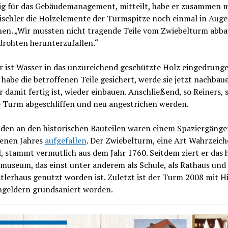
ig für das Gebäudemanagement, mitteilt, habe er zusammen m
ischler die Holzelemente der Turmspitze noch einmal in Aug
n. „Wir mussten nicht tragende Teile vom Zwiebelturm abba
 drohten herunterzufallen.“
r ist Wasser in das unzureichend geschützte Holz eingedrunge
 habe die betroffenen Teile gesichert, werde sie jetzt nachbau
r damit fertig ist, wieder einbauen. Anschließend, so Reiners, s
 Turm abgeschliffen und neu angestrichen werden.
äden an den historischen Bauteilen waren einem Spaziergänge
enen Jahres
aufgefallen
. Der Zwiebelturm, eine Art Wahrzeic
, stammt vermutlich aus dem Jahr 1760. Seitdem ziert er das 
useum, das einst unter anderem als Schule, als Rathaus und 
tlerhaus genutzt worden ist. Zuletzt ist der Turm 2008 mit Hi
geldern grundsaniert worden.