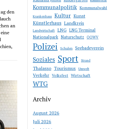
Kommentar
Kommunalpolitik
Kommunalwahl
tag den
Kultur
Kunst
Krankenhaus
lauch
Künstlerhaus
Landkreis
schen an
LNG
LNG Terminal
Landwirtschaft
 eine
Nationalpark
Naturschutz
OOWV
l
Polizei
chien,
Seebadeverein
Schulen
Sport
Soziales
Strand
Thalasso
Tourismus
Umwelt
Verkehr
Wirtschaft
Volksfest
WTG
Archiv
August 2026
Juli 2026