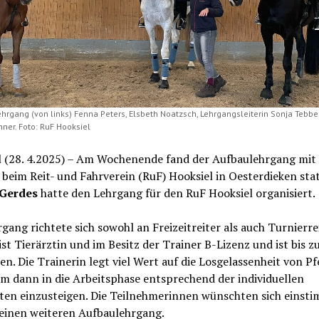
ehrgang (von links) Fenna Peters, Elsbeth Noatzsch, Lehrgangsleiterin Sonja Tebb
ner. Foto: RuF Hooksiel
l (28. 4.2025) – Am Wochenende fand der Aufbaulehrgang mit
beim Reit- und Fahrverein (RuF) Hooksiel in Oesterdieken stat
 Gerdes
hatte den Lehrgang für den RuF Hooksiel organisiert.
gang richtete sich sowohl an Freizeitreiter als auch Turnierrei
st Tierärztin und im Besitz der Trainer B-Lizenz und ist bis z
en. Die Trainerin legt viel Wert auf die Losgelassenheit von P
um dann in die Arbeitsphase entsprechend der individuellen
iten einzusteigen. Die Teilnehmerinnen wünschten sich einst
 einen weiteren Aufbaulehrgang.