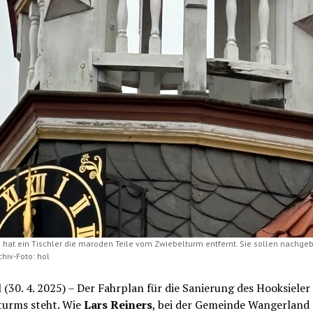
 hat ein Tischler die maroden Teile vom Zwiebelturm entfernt. Sie sollen nachge
hiv-Foto: hol
 (30. 4. 2025) – Der Fahrplan für die Sanierung des Hooksieler
turms steht. Wie
Lars Reiners
, bei der Gemeinde Wangerland