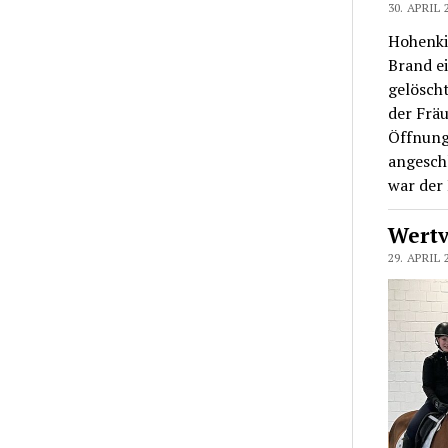
30. APRIL 
Hohenki
Brand e
gelöscht
der Fräu
Öffnung
angeschl
war der 
Wertv
29. APRIL 