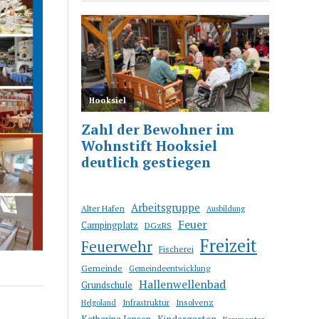
Arbeitsgruppe
Alter Hafen
Ausbildung
Feuer
Campingplatz
DGzRS
Freizeit
Feuerwehr
Fischerei
Gemeinde
Gemeindeentwicklung
Hallenwellenbad
Grundschule
Infrastruktur
Insolvenz
Helgoland
Katharina Jensen
Kindergarten