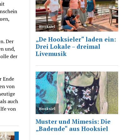
it
enschein
uen,
n. Der
en und,
olle der
r Ende
hen von
heutige
als auch
lfe von