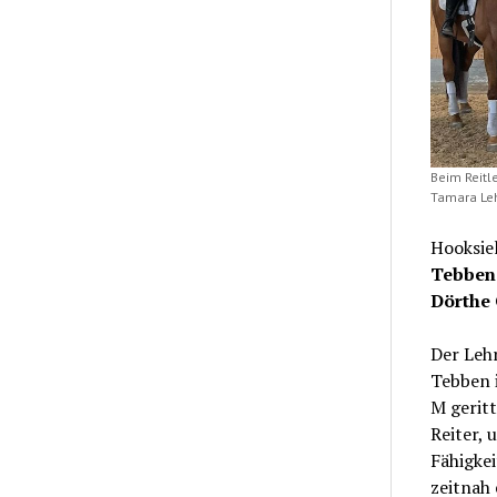
Beim Reitl
Tamara Leh
Hooksie
Tebben
Dörthe
Der Lehr
Tebben i
M geritt
Reiter, 
Fähigke
zeitnah