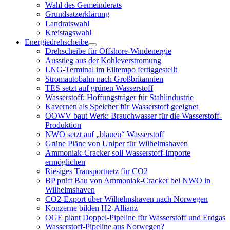
öffnen
Wahl des Gemeinderats
Grundsatzerklärung
Landratswahl
Kreistagswahl
Energiedrehscheibe
Menü
Drehscheibe für Offshore-Windenergie
öffnen
Ausstieg aus der Kohleverstromung
LNG-Terminal im Eiltempo fertiggestellt
Stromautobahn nach Großbritannien
TES setzt auf grünen Wasserstoff
Wasserstoff: Hoffungsträger für Stahlindustrie
Kavernen als Speicher für Wasserstoff geeignet
OOWV baut Werk: Brauchwasser für die Wasserstoff-
Produktion
NWO setzt auf „blauen“ Wasserstoff
Grüne Pläne von Uniper für Wilhelmshaven
Ammoniak-Cracker soll Wasserstoff-Importe
ermöglichen
Riesiges Transportnetz für CO2
BP prüft Bau von Ammoniak-Cracker bei NWO in
Wilhelmshaven
CO2-Export über Wilhelmshaven nach Norwegen
Konzerne bilden H2-Allianz
OGE plant Doppel-Pipeline für Wasserstoff und Erdgas
Wasserstoff-Pipeline aus Norwegen?