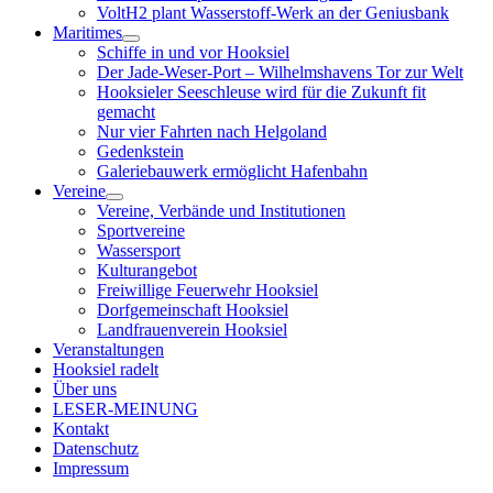
VoltH2 plant Wasserstoff-Werk an der Geniusbank
Maritimes
Menü
Schiffe in und vor Hooksiel
öffnen
Der Jade-Weser-Port – Wilhelmshavens Tor zur Welt
Hooksieler Seeschleuse wird für die Zukunft fit
gemacht
Nur vier Fahrten nach Helgoland
Gedenkstein
Galeriebauwerk ermöglicht Hafenbahn
Vereine
Menü
Vereine, Verbände und Institutionen
öffnen
Sportvereine
Wassersport
Kulturangebot
Freiwillige Feuerwehr Hooksiel
Dorfgemeinschaft Hooksiel
Landfrauenverein Hooksiel
Veranstaltungen
Hooksiel radelt
Über uns
LESER-MEINUNG
Kontakt
Datenschutz
Impressum