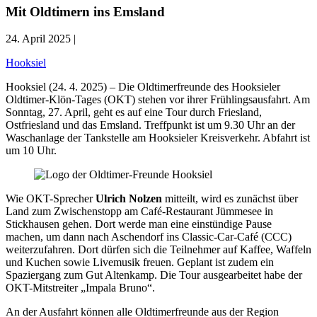
Mit Oldtimern ins Emsland
24. April 2025 |
Hooksiel
Hooksiel (24. 4. 2025) – Die Oldtimerfreunde des Hooksieler
Oldtimer-Klön-Tages (OKT) stehen vor ihrer Frühlingsausfahrt. Am
Sonntag, 27. April, geht es auf eine Tour durch Friesland,
Ostfriesland und das Emsland. Treffpunkt ist um 9.30 Uhr an der
Waschanlage der Tankstelle am Hooksieler Kreisverkehr. Abfahrt ist
um 10 Uhr.
Wie OKT-Sprecher
Ulrich Nolzen
mitteilt, wird es zunächst über
Land zum Zwischenstopp am Café-Restaurant Jümmesee in
Stickhausen gehen. Dort werde man eine einstündige Pause
machen, um dann nach Aschendorf ins Classic-Car-Café (CCC)
weiterzufahren. Dort dürfen sich die Teilnehmer auf Kaffee, Waffeln
und Kuchen sowie Livemusik freuen. Geplant ist zudem ein
Spaziergang zum Gut Altenkamp. Die Tour ausgearbeitet habe der
OKT-Mitstreiter „Impala Bruno“.
An der Ausfahrt können alle Oldtimerfreunde aus der Region