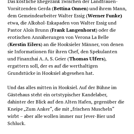
Das köstliche Ehegezänk zwischen der Landfrauen-
Vorsitzenden Gerda (
Bettina Onnen
) und ihrem Mann,
dem Gemeindearbeiter Walter Essig (
Werner Funke)
etwa, die Alkohol-Eskapaden von Walter Essig und
Pastor Alois Brunn (
Frank Langenhorst
) oder die
erotischen Annäherungen von Verona La Belle
(
Kerstin Eilers
) an die Hooksieler Männer, von denen
sie Informationen für ihren Chef, den Spekulanten
und Finanzhai A. A. S. Geier (
Thomas Ulfers
),
ergattern soll, der es auf die werthaltigen
Grundstücke in Hooksiel abgesehen hat.
Und das alles mitten in Hooksiel. Auf der Bühne im
Gästehaus steht ein ortstypischer Kandelaber,
dahinter der Blick auf den Alten Hafen, gegenüber die
Kneipe „Zum Anker“, die mit „frischen Muscheln“
wirbt – aber alle wollen immer nur Jever-Bier und
Schluck.