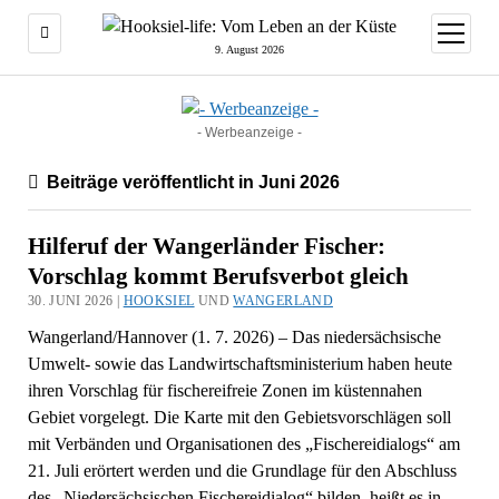
Menü
öffnen
9. August 2026
- Werbeanzeige -
Beiträge veröffentlicht in Juni 2026
Hilferuf der Wangerländer Fischer:
Vorschlag kommt Berufsverbot gleich
30. JUNI 2026 |
HOOKSIEL
UND
WANGERLAND
Wangerland/Hannover (1. 7. 2026) – Das niedersächsische
Umwelt- sowie das Landwirtschaftsministerium haben heute
ihren Vorschlag für fischereifreie Zonen im küstennahen
Gebiet vorgelegt. Die Karte mit den Gebietsvorschlägen soll
mit Verbänden und Organisationen des „Fischereidialogs“ am
21. Juli erörtert werden und die Grundlage für den Abschluss
des „Niedersächsischen Fischereidialog“ bilden, heißt es in