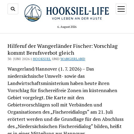
Menü
öffnen
6. August 2026
Hilferuf der Wangerländer Fischer: Vorschlag
kommt Berufsverbot gleich
30. JUNI 2026 |
HOOKSIEL
UND
WANGERLAND
Wangerland/Hannover (1. 7. 2026) – Das
niedersächsische Umwelt- sowie das
Landwirtschaftsministerium haben heute ihren
Vorschlag für fischereifreie Zonen im küstennahen
Gebiet vorgelegt. Die Karte mit den
Gebietsvorschlägen soll mit Verbänden und
Organisationen des „Fischereidialogs“ am 21. Juli
erörtert werden und die Grundlage für den Abschluss
des „Niedersächsischen Fischereidialog“ bilden, heißt
es in einer Mitteilung aus Hannover.