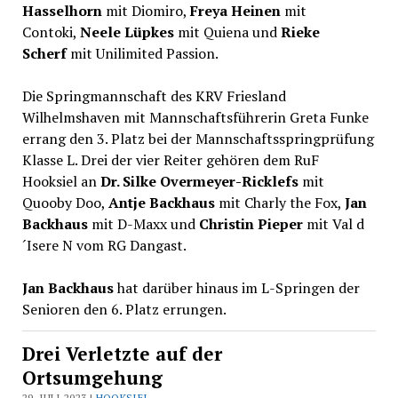
Hasselhorn
mit Diomiro,
Freya Heinen
mit
Contoki,
Neele Lüpkes
mit Quiena und
Rieke
Scherf
mit Unilimited Passion.
Die Springmannschaft des KRV Friesland
Wilhelmshaven mit Mannschaftsführerin Greta Funke
errang den 3. Platz bei der Mannschaftsspringprüfung
Klasse L. Drei der vier Reiter gehören dem RuF
Hooksiel an
Dr. Silke Overmeyer-Ricklefs
mit
Quooby Doo,
Antje Backhaus
mit Charly the Fox,
Jan
Backhaus
mit D-Maxx und
Christin Pieper
mit Val d
´Isere N vom RG Dangast.
Jan Backhaus
hat darüber hinaus im L-Springen der
Senioren den 6. Platz errungen.
Drei Verletzte auf der
Ortsumgehung
29. JULI 2023 |
HOOKSIEL