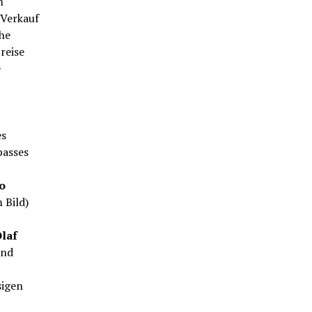
m
 Verkauf
che
reise
e
es
passes
o
 Bild)
laf
and
sigen