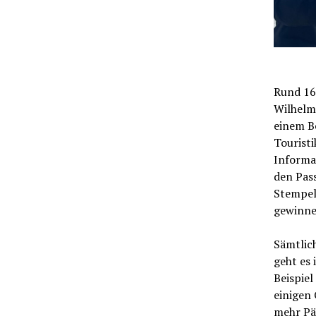
Rund 16
Wilhelm
einem B
Touristi
Informa
den Pas
Stempel
gewinne
Sämtlic
geht es 
Beispiel
einigen 
mehr Päs