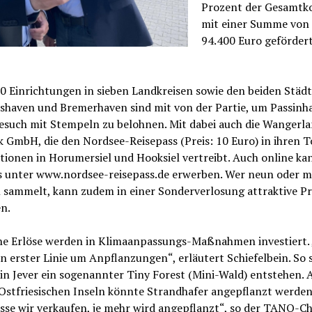
Prozent der Gesamtk
mit einer Summe von
94.400 Euro gefördert
0 Einrichtungen in sieben Landkreisen sowie den beiden Städ
shaven und Bremerhaven sind mit von der Partie, um Passinha
esuch mit Stempeln zu belohnen. Mit dabei auch die Wangerl
k GmbH, die den Nordsee-Reisepass (Preis: 10 Euro) in ihren T
tionen in Horumersiel und Hooksiel vertreibt. Auch online k
s unter www.nordsee-reisepass.de erwerben. Wer neun oder 
 sammelt, kann zudem in einer Sonderverlosung attraktive Pr
n.
he Erlöse werden in Klimaanpassungs-Maßnahmen investiert. 
in erster Linie um Anpflanzungen“, erläutert Schiefelbein. So 
 in Jever ein sogenannter Tiny Forest (Mini-Wald) entstehen. 
Ostfriesischen Inseln könnte Strandhafer angepflanzt werden.
se wir verkaufen, je mehr wird angepflanzt“, so der TANO-Ch