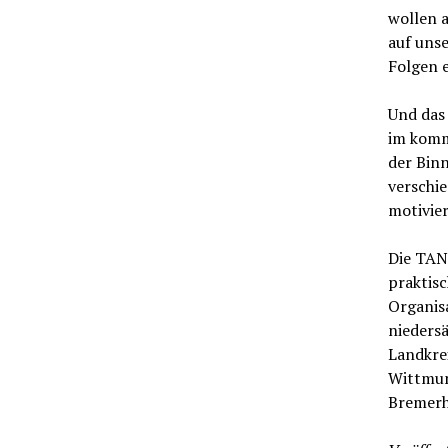
wollen 
auf uns
Folgen 
Und das
im komm
der Bin
verschi
motivie
Die TAN
praktisc
Organis
niedersä
Landkre
Wittmund
Bremerh