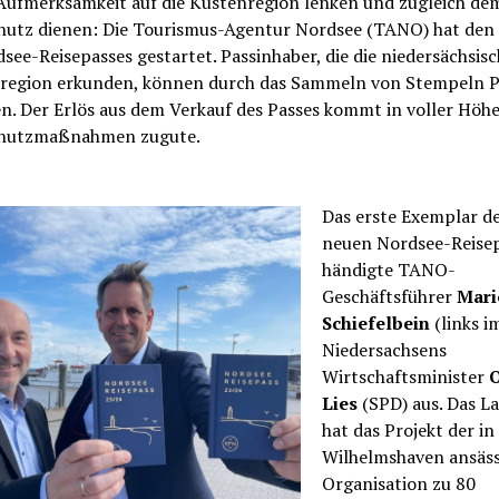
 Aufmerksamkeit auf die Küstenregion lenken und zugleich de
hutz dienen: Die Tourismus-Agentur Nordsee (TANO) hat den
see-Reisepasses gestartet. Passinhaber, die die niedersächsis
region erkunden, können durch das Sammeln von Stempeln P
n. Der Erlös aus dem Verkauf des Passes kommt in voller Höh
hutzmaßnahmen zugute.
Das erste Exemplar d
neuen Nordsee-Reise
händigte TANO-
Geschäftsführer
Mari
Schiefelbein
(links im
Niedersachsens
Wirtschaftsminister
O
Lies
(SPD) aus. Das L
hat das Projekt der in
Wilhelmshaven ansäs
Organisation zu 80