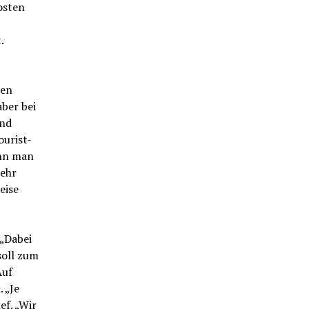
osten
.
ten
ber bei
and
ourist-
ann man
mehr
eise
„Dabei
soll zum
Auf
 „Je
ef. „Wir