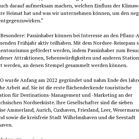
auch darauf aufmerksam machen, welchen Einfluss der Klimaw
ere Heimat hat und was wir unternehmen können, um den neg
entgegenzuwirken.“
 Besondere: Passinhaber können bei Interesse an den Pflanz-
enden Frühjahr aktiv teilhaben. Mit dem Nordsee-Reisepass s
nentourismus gefördert werden, indem Passinhaber zum Besu
edener Attraktionen, Sehenswürdigkeiten und anderen Statio
rt werden, an denen Stempel gesammelt werden können.
O wurde Anfang am 2022 gegründet und nahm Ende des Jahre
he Arbeit auf. Sie ist die erste flächendeckende touristische
ation für Destinations-Management und -Marketing an der
chsischen Nordseeküste. Ihre Gesellschafter sind die sieben
ise Ammerland, Aurich, Cuxhaven, Friesland, Leer, Wesermars
 sowie die kreisfreie Stadt Wilhelmshaven und die Seestadt
aven.