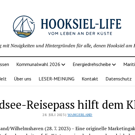
g mit Neuigkeiten und Hintergründen für alle, denen Hooksiel am H
issen
Kommunalwahl 2026
Energiedrehscheibe
Marit
delt
Über uns
LESER-MEINUNG
Kontakt
Datenschutz
dsee-Reisepass hilft dem K
28. JULI 2023 |
WANGERLAND
nd/Wilhelmshaven (28. 7. 2023) – Eine originelle Marketinga