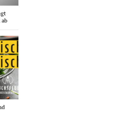
agt
 ab
nd