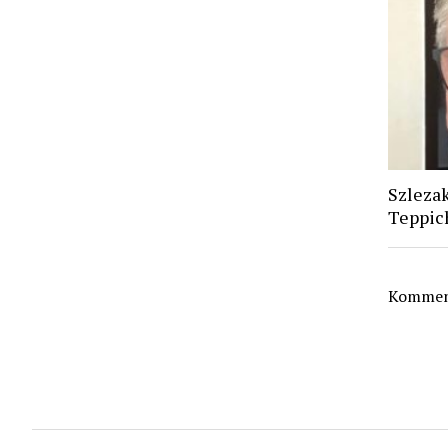
Szlezak
Teppic
Komment