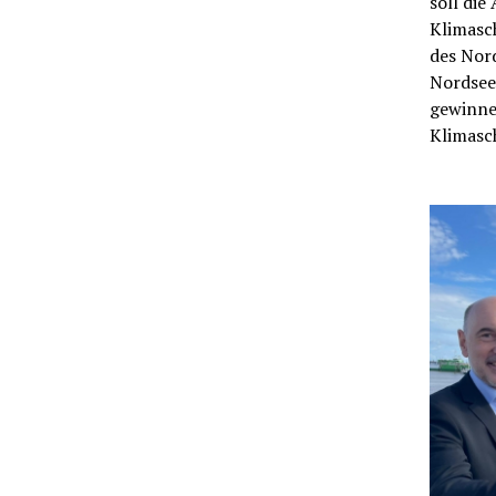
soll die
Klimasc
des Nord
Nordsee
gewinne
Klimasc