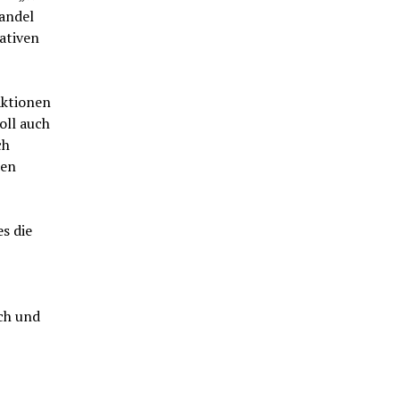
andel
ativen
Aktionen
oll auch
ch
nen
s die
ch und