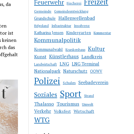
Freizeit
Feuerwehr
s, da
Fischerei
Gemeinde
Gemeindeentwicklung
Hallenwellenbad
Grundschule
ten
Infrastruktur
Insolvenz
Helgoland
tor ist
Katharina Jensen
Kindergarten
Kommentar
Kommunalpolitik
s keinen
rch das
Kultur
Kommunalwahl
Krankenhaus
ffgehalt
Künstlerhaus
Kunst
Landkreis
LNG
LNG Terminal
Landwirtschaft
Nationalpark
Naturschutz
OOWV
Polizei
Seebadeverein
Schulen
Sport
Soziales
Strand
Thalasso
Tourismus
Umwelt
Verkehr
Wirtschaft
Volksfest
WTG