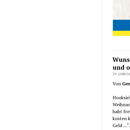
Wunsc
und o
29. JANUA
Von
Ger
Hooksiel
Weihnac
habt fr
kosten k
Geld …“.