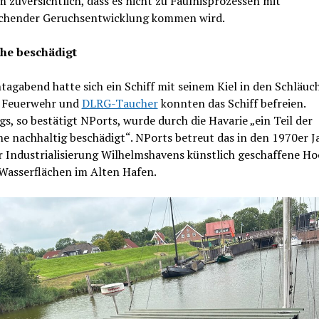
 zuversichtlich, dass es nicht zu Fäulnisprozessen mit
chender Geruchsentwicklung kommen wird.
he beschädigt
gabend hatte sich ein Schiff mit seinem Kiel in den Schläuc
. Feuerwehr und
DLRG-Taucher
konnten das Schiff befreien.
gs, so bestätigt NPorts, wurde durch die Havarie „ein Teil der
e nachhaltig beschädigt“. NPorts betreut das in den 1970er J
r Industrialisierung Wilhelmshavens künstlich geschaffene H
 Wasserflächen im Alten Hafen.