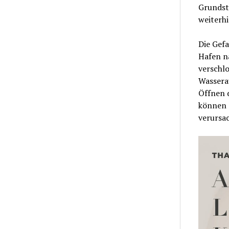
Grundstü
weiterhi
Die Gefa
Hafen na
verschl
Wassera
Öffnen 
können 
verursa