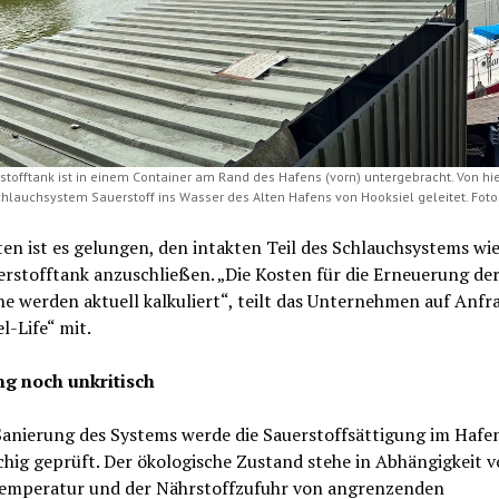
stofftank ist in einem Container am Rand des Hafens (vorn) untergebracht. Von hie
chlauchsystem Sauerstoff ins Wasser des Alten Hafens von Hooksiel geleitet. Foto
en ist es gelungen, den intakten Teil des Schlauchsystems wi
rstofftank anzuschließen. „Die Kosten für die Erneuerung de
e werden aktuell kalkuliert“, teilt das Unternehmen auf Anfr
l-Life“ mit.
ng noch unkritisch
 Sanierung des Systems werde die Sauerstoffsättigung im Hafe
hig geprüft. Der ökologische Zustand stehe in Abhängigkeit v
emperatur und der Nährstoffzufuhr von angrenzenden