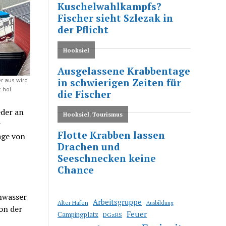
r aus wird
: hol
eder an
r
age von
nwasser
Arbeitsgruppe
Alter Hafen
Ausbildung
on der
Feuer
Campingplatz
DGzRS