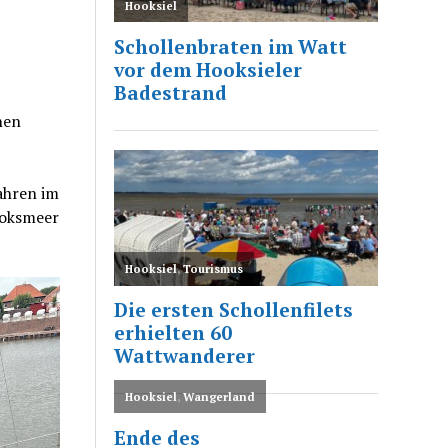
hen
ahren im
ooksmeer