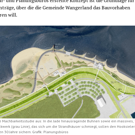
r- und Planungsbüros erstellte Konzept ist die Grundlage für
nträge, über die die Gemeinde Wangerland das Bauvorhaben
ren will.
ie Machbarkeitsstudie aus: In die Jade hinausragende Buhnen sowie ein massives,
kwerk (grau Linie), das sich um die Strandhäuser schmiegt, sollen den Hooksieler 
en 30 Jahre sichern. Grafik: Planungsbüros