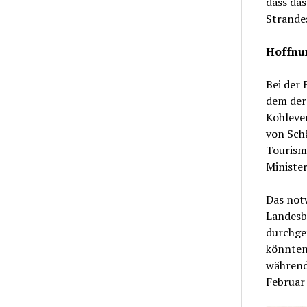
dass das
Strande
Hoffnun
Bei der 
dem der 
Kohleve
von Schä
Tourismu
Ministe
Das not
Landesb
durchge
könnten
während
Februar