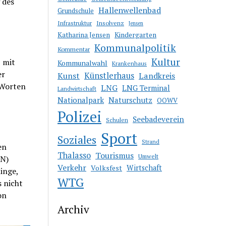
 des
Hallenwellenbad
Grundschule
Insolvenz
Infrastruktur
Jensen
Kindergarten
Katharina Jensen
Kommunalpolitik
Kommentar
Kultur
 mit
Kommunalwahl
Krankenhaus
er
Kunst
Künstlerhaus
Landkreis
 Worten
LNG
LNG Terminal
Landwirtschaft
Nationalpark
Naturschutz
OOWV
Polizei
Seebadeverein
Schulen
Sport
Soziales
Strand
en
Thalasso
Tourismus
Umwelt
KN)
Verkehr
Volksfest
Wirtschaft
inge,
WTG
 nicht
on
Archiv