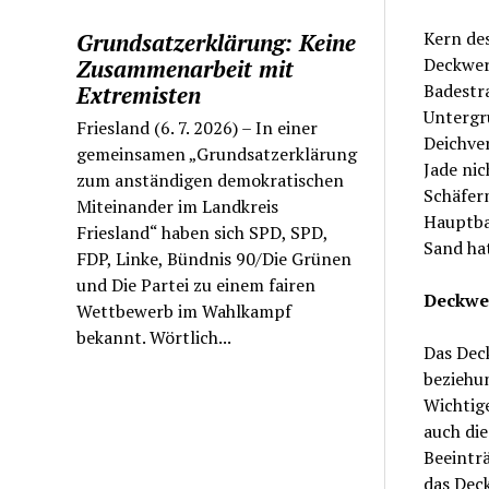
Kern de
Grundsatzerklärung: Keine
Deckwer
Zusammenarbeit mit
Badestra
Extremisten
Untergr
Friesland (6. 7. 2026) – In einer
Deichver
gemeinsamen „Grundsatzerklärung
Jade ni
zum anständigen demokratischen
Schäfer
Miteinander im Landkreis
Hauptba
Friesland“ haben sich SPD, SPD,
Sand ha
FDP, Linke, Bündnis 90/Die Grünen
und Die Partei zu einem fairen
Deckwer
Wettbewerb im Wahlkampf
bekannt. Wörtlich...
Das Dec
beziehu
Wichtige
auch di
Beeintr
das Dec