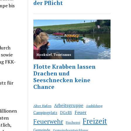
mpe bis
durch
 sowie
ng FKK-
tz für
Arbeitsgruppe
Alter Hafen
Ausbildung
illionen
Feuer
Campingplatz
DGzRS
sten
Freizeit
Feuerwehr
Fischerei
tlich,
Gemeinde
Gemeindeentwicklung