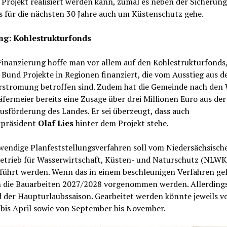
 Projekt realisiert werden kann, zumal es neben der Sicherung
s für die nächsten 30 Jahre auch um Küstenschutz gehe.
g: Kohlestrukturfonds
Finanzierung hoffe man vor allem auf den Kohlestrukturfonds,
Bund Projekte in Regionen finanziert, die vom Ausstieg aus d
rstromung betroffen sind. Zudem hat die Gemeinde nach den
fermeier bereits eine Zusage über drei Millionen Euro aus der
sförderung des Landes. Er sei überzeugt, dass auch
rpräsident
Olaf Lies
hinter dem Projekt stehe.
wendige Planfeststellungsverfahren soll vom Niedersächsisch
etrieb für Wasserwirtschaft, Küsten- und Naturschutz (NLW
führt werden. Wenn das in einem beschleunigen Verfahren gel
 die Bauarbeiten 2027/2028 vorgenommen werden. Allerdings
 der Haupturlaubssaison. Gearbeitet werden könnte jeweils v
 bis April sowie von September bis November.