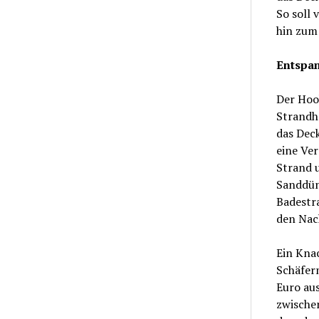
So soll
hin zum
Entspan
Der Hoo
Strandh
das Deck
eine Ve
Strand u
Sanddün
Badestr
den Nac
Ein Kna
Schäfer
Euro au
zwischen