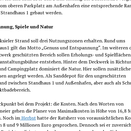
 vom oberen Parkplatz am Außenhafen eine entsprechende Ra
 Strandhaus 1 gebaut werden.
nung, Spiele und Natur
ksieler Strand soll drei Nutzungszonen erhalten. Rund ums
aus1 gilt das Motto „Genuss und Entspannung“. Im weiteren 
werk geschützten Bereich sollen Erholungs- und Spielflächen
ranstaltungsbühne entstehen. Hinter dem Deckwerk in Richtu
nd Campingplatz dominiert die Natur. Hier sollen zusätzliche
en angelegt werden. Als Sanddepot für den ungeschützten
and zwischen Standhaus 1 und Außenhafen, aber auch als Schu
ktbadebereich.
ckpunkt bei dem Projekt: die Kosten. Nach den Worten von
meier gehen die Planer von Maximalkosten in Höhe von 16,8 M
s. Noch im
Herbst
hatte der Ratsherr von voraussichtlichen Ko
 8 und 9 Millionen Euro gesprochen. Dennoch sei er zuversich