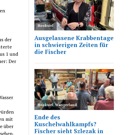
gen
us der
uterte
us 1 und
er: Der
Wasser
 würden
en mit
e über
sehen.