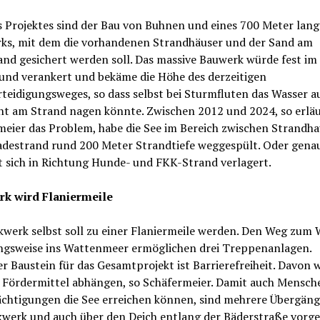
s Projektes sind der Bau von Buhnen und eines 700 Meter lan
ks, mit dem die vorhandenen Strandhäuser und der Sand am
nd gesichert werden soll. Das massive Bauwerk würde fest im
und verankert und bekäme die Höhe des derzeitigen
teidigungsweges, so dass selbst bei Sturmfluten das Wasser a
cht am Strand nagen könnte. Zwischen 2012 und 2024, so erlä
meier das Problem, habe die See im Bereich zwischen Strandha
destrand rund 200 Meter Strandtiefe weggespült. Oder genau
t sich in Richtung Hunde- und FKK-Strand verlagert.
k wird Flaniermeile
kwerk selbst soll zu einer Flaniermeile werden. Den Weg zum 
ngsweise ins Wattenmeer ermöglichen drei Treppenanlagen.
r Baustein für das Gesamtprojekt ist Barrierefreiheit. Davon
e Fördermittel abhängen, so Schäfermeier. Damit auch Mensch
ächtigungen die See erreichen können, sind mehrere Übergäng
kwerk und auch über den Deich entlang der Bäderstraße vorge