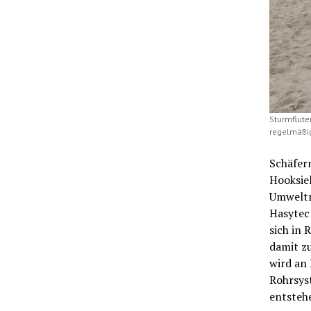
Sturmflute
regelmäßig
Schäfer
Hooksie
Umwelt
Hasytec
sich in 
damit zu
wird an
Rohrsyst
entstehe