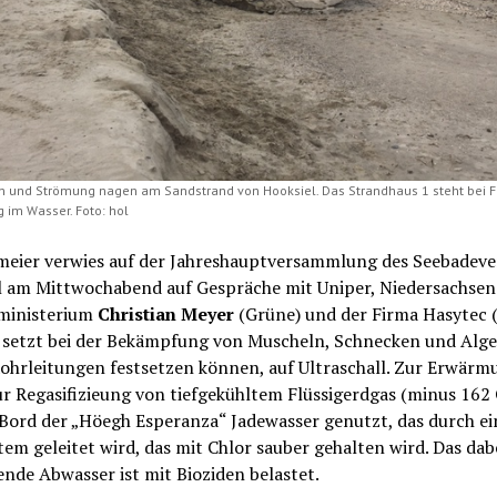
n und Strömung nagen am Sandstrand von Hooksiel. Das Strandhaus 1 steht bei Fl
 im Wasser. Foto: hol
meier verwies auf der Jahreshauptversammlung des Seebadeve
l am Mittwochabend auf Gespräche mit Uniper, Niedersachsen
ministerium
Christian Meyer
(Grüne) und der Firma Hasytec (
 setzt bei der Bekämpfung von Muscheln, Schnecken und Alge
Rohrleitungen festsetzen können, auf Ultraschall. Zur Erwär
r Regasifizieung von tiefgekühltem Flüssigerdgas (minus 162
 Bord der „Höegh Esperanza“ Jadewasser genutzt, das durch ei
em geleitet wird, das mit Chlor sauber gehalten wird. Das dab
nde Abwasser ist mit Bioziden belastet.