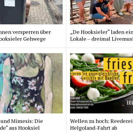
nnen versperren über
„De Hooksieler“ laden ein
ooksieler Gehwege
Lokale – dreimal Livemus
 und Mimesis: Die
Wellen zu hoch: Reederei
de“ aus Hooksiel
Helgoland-Fahrt ab