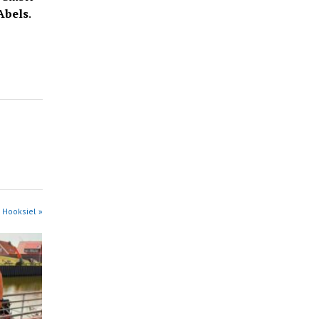
Abels
.
 Hooksiel »