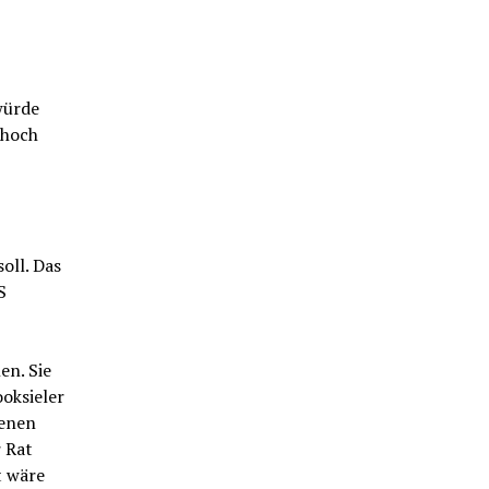
würde
 hoch
oll. Das
S
en. Sie
oksieler
genen
 Rat
t wäre