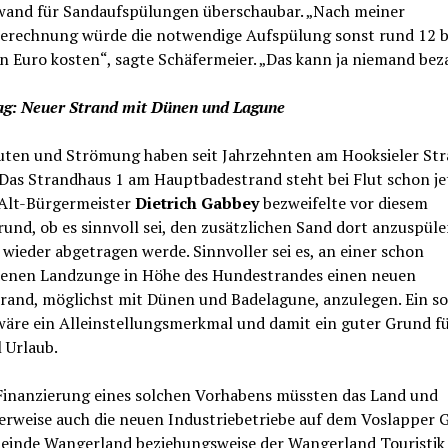
wand für Sandaufspülungen überschaubar. „Nach meiner
erechnung würde die notwendige Aufspülung sonst rund 12 b
n Euro kosten“, sagte Schäfermeier. „Das kann ja niemand bez
ag: Neuer Strand mit Dünen und Lagune
uten und Strömung haben seit Jahrzehnten am Hooksieler St
Das Strandhaus 1 am Hauptbadestrand steht bei Flut schon je
 Alt-Bürgermeister
Dietrich Gabbey
bezweifelte vor diesem
und, ob es sinnvoll sei, den zusätzlichen Sand dort anzuspüle
wieder abgetragen werde. Sinnvoller sei es, an einer schon
enen Landzunge in Höhe des Hundestrandes einen neuen
rand, möglichst mit Dünen und Badelagune, anzulegen. Ein so
wäre ein Alleinstellungsmerkmal und damit ein guter Grund fü
l Urlaub.
 Finanzierung eines solchen Vorhabens müssten das Land und
erweise auch die neuen Industriebetriebe auf dem Voslapper 
einde Wangerland beziehungsweise der Wangerland Touristi