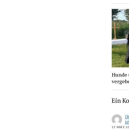
Hunde 
vergebe
Ein K
Üb
li
17. MÄRZ 2