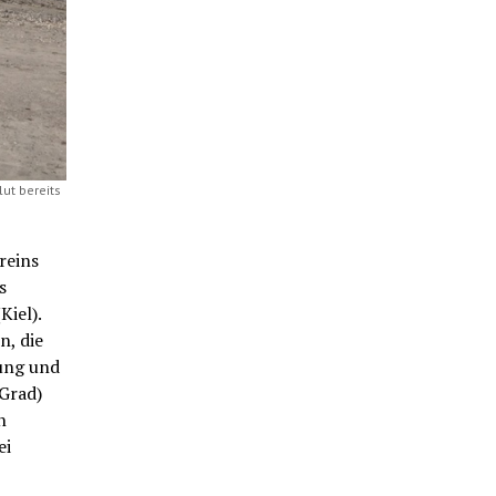
ut bereits
reins
s
Kiel).
n, die
mung und
 Grad)
n
ei