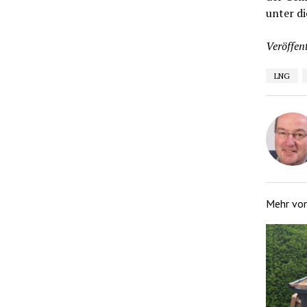
unter d
Veröffent
LNG
Mehr vo