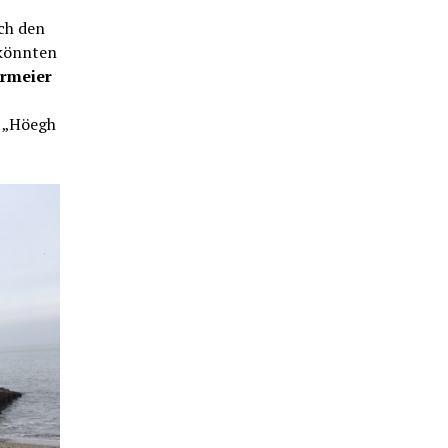
rch den
 könnten
ermeier
r „Höegh