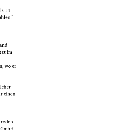
is 14
ahlen.“
rand
tzt im
n, wo er
lcher
r einen
Groden
k GmbH