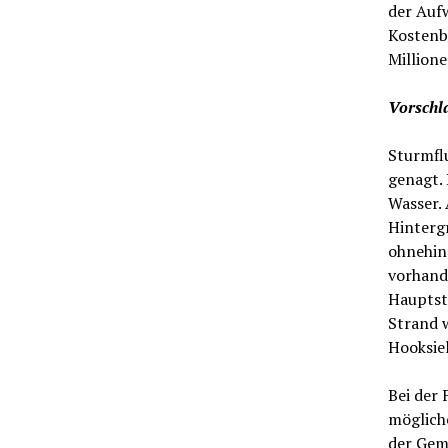
der Auf
Kostenb
Millione
Vorschl
Sturmfl
genagt. 
Wasser.
Hintergr
ohnehin 
vorhand
Hauptst
Strand 
Hooksie
Bei der
möglich
der Gem