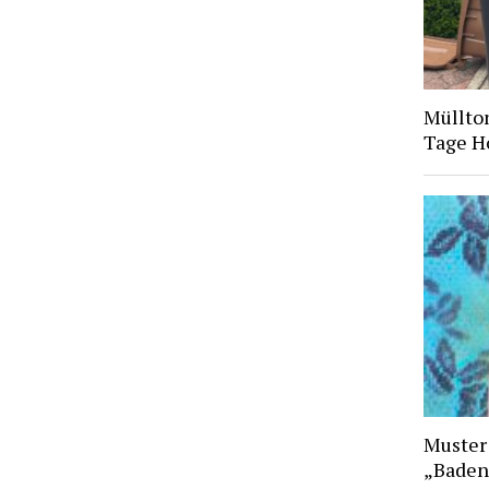
Müllto
Tage H
Muster
„Baden