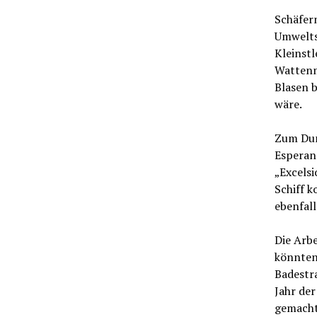
Schäfer
Umwelts
Kleinst
Wattenm
Blasen b
wäre.
Zum Dur
Esperanz
„Excelsi
Schiff 
ebenfal
Die Arb
könnten
Badestr
Jahr de
gemacht