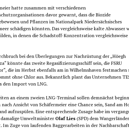
meier hatte zusammen mit verschiedenen
chutzorganisationen davor gewarnt, dass die Biozide
lebewesen und Pflanzen im Nationalpark Niedersächsisches
eer schädigen könnten. Das vergleichsweise kalte Abwasser 
ilden, in denen die Schadstoff-Konzentration vergleichsweise
chbruch bei den Überlegungen zur Nachrüstung der „Höegh
a“ könnte das zweite Regasifizierungsschiff sein, die FSRU
or“, die im Herbst ebenfalls am in Wilhelmshaven festmachen s
kommt ohne Chlor aus. Bekanntlich plant das Unternehmen TE
ls den Import von LNG.
eiten an einem zweien LNG-Terminal sollen demnächst beginn
 nach Ansicht von Schäfermeier eine Chance sein, Sand am Ho
and aufzuspülen. Eine entsprechende Zusage habe im vergan
r damalige Umweltminister
Olaf Lies
(SPD) dem Wangerländer
. Im Zuge von laufenden Baggerarbeiten in der Nachbarschaf