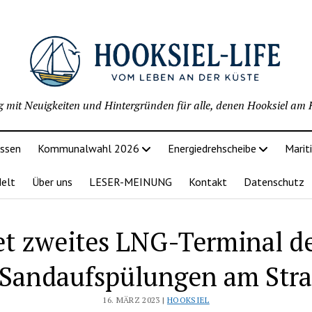
g mit Neuigkeiten und Hintergründen für alle, denen Hooksiel am H
issen
Kommunalwahl 2026
Energiedrehscheibe
Marit
delt
Über uns
LESER-MEINUNG
Kontakt
Datenschutz
et zweites LNG-Terminal 
 Sandaufspülungen am Str
16. MÄRZ 2023 |
HOOKSIEL