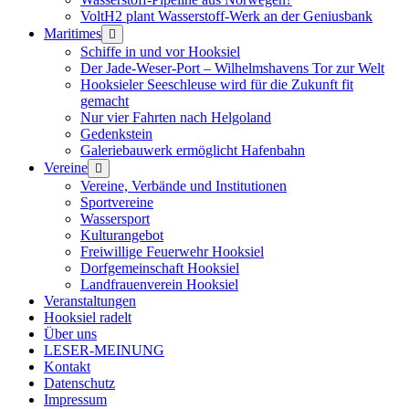
VoltH2 plant Wasserstoff-Werk an der Geniusbank
Maritimes
Menü
öffnen
Schiffe in und vor Hooksiel
Der Jade-Weser-Port – Wilhelmshavens Tor zur Welt
Hooksieler Seeschleuse wird für die Zukunft fit
gemacht
Nur vier Fahrten nach Helgoland
Gedenkstein
Galeriebauwerk ermöglicht Hafenbahn
Vereine
Menü
öffnen
Vereine, Verbände und Institutionen
Sportvereine
Wassersport
Kulturangebot
Freiwillige Feuerwehr Hooksiel
Dorfgemeinschaft Hooksiel
Landfrauenverein Hooksiel
Veranstaltungen
Hooksiel radelt
Über uns
LESER-MEINUNG
Kontakt
Datenschutz
Impressum