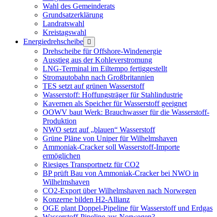
Wahl des Gemeinderats
Grundsatzerklärung
Landratswahl
Kreistagswahl
Energiedrehscheibe
Menü
öffnen
Drehscheibe für Offshore-Windenergie
Ausstieg aus der Kohleverstromung
LNG-Terminal im Eiltempo fertiggestellt
Stromautobahn nach Großbritannien
TES setzt auf grünen Wasserstoff
Wasserstoff: Hoffungsträger für Stahlindustrie
Kavernen als Speicher für Wasserstoff geeignet
OOWV baut Werk: Brauchwasser für die Wasserstoff-
Produktion
NWO setzt auf „blauen“ Wasserstoff
Grüne Pläne von Uniper für Wilhelmshaven
Ammoniak-Cracker soll Wasserstoff-Importe
ermöglichen
Riesiges Transportnetz für CO2
BP prüft Bau von Ammoniak-Cracker bei NWO in
Wilhelmshaven
CO2-Export über Wilhelmshaven nach Norwegen
Konzerne bilden H2-Allianz
OGE plant Doppel-Pipeline für Wasserstoff und Erdgas
Wasserstoff-Pipeline aus Norwegen?