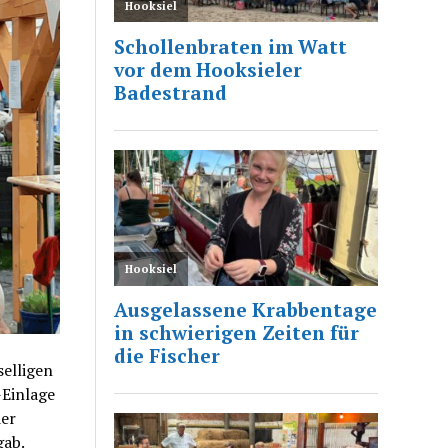
elligen
-Einlage
der
gab.