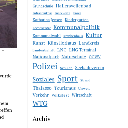
Hallenwellenbad
Grundschule
Insolvenz
Infrastruktur
Jensen
Kindergarten
Katharina Jensen
Kommunalpolitik
Kommentar
Kultur
Kommunalwahl
Krankenhaus
Kunst
Künstlerhaus
Landkreis
LNG
LNG Terminal
Landwirtschaft
 im
Nationalpark
Naturschutz
OOWV
Polizei
Seebadeverein
Schulen
 wurde
Sport
Soziales
Strand
Thalasso
Tourismus
Umwelt
Verkehr
Volksfest
Wirtschaft
WTG
inem
reffen
nd
Archiv