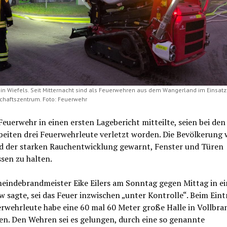
in Wiefels. Seit Mitternacht sind als Feuerwehren aus dem Wangerland im Einsatz
schaftszentrum. Foto: Feuerwehr
Feuerwehr in einen ersten Lagebericht mitteilte, seien bei den
beiten drei Feuerwehrleute verletzt worden. Die Bevölkerung
d der starken Rauchentwicklung gewarnt, Fenster und Türen
sen zu halten.
eindebrandmeister Eike Eilers am Sonntag gegen Mittag in e
w sagte, sei das Feuer inzwischen „unter Kontrolle“. Beim Eint
rwehrleute habe eine 60 mal 60 Meter große Halle in Vollbra
en. Den Wehren sei es gelungen, durch eine so genannte