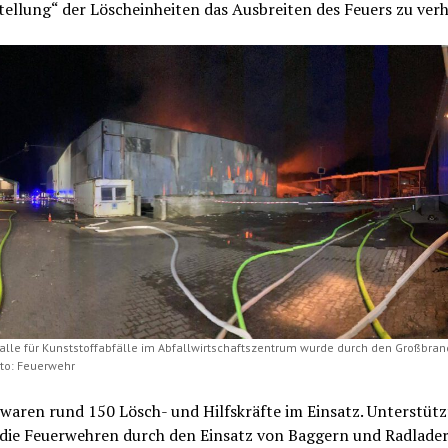
tellung“ der Löscheinheiten das Ausbreiten des Feuers zu ver
alle für Kunststoffabfälle im Abfallwirtschaftszentrum wurde durch den Großbra
oto: Feuerwehr
waren rund 150 Lösch- und Hilfskräfte im Einsatz. Unterstütz
die Feuerwehren durch den Einsatz von Baggern und Radlader