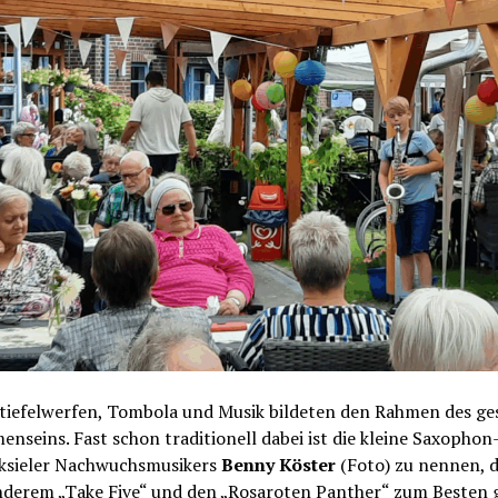
iefelwerfen, Tombola und Musik bildeten den Rahmen des ges
nseins. Fast schon traditionell dabei ist die kleine Saxophon
ksieler Nachwuchsmusikers
Benny Köster
(Foto) zu nennen, 
nderem „Take Five“ und den „Rosaroten Panther“ zum Besten 