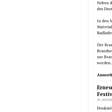
Neben de
des Deu
In den 
Material
Radlade
Der Bran
Brandur
zur Bra
werden.
Anmerk
Erneu
Festi
29. AUGUS
Hooksiel