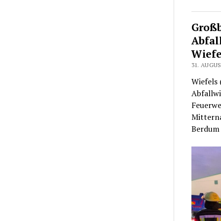
Großb
Abfal
Wiefe
31. AUGUS
Wiefels 
Abfallw
Feuerwe
Mittern
Berdum 