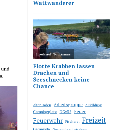
r und
a.
Arbeitsgruppe
Alter Hafen
Ausbildung
Feuer
Campingplatz
DGzRS
Freizeit
Feuerwehr
Fischerei
Gemeinde
Gemeindeentwicklung