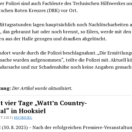
r Polizei sind auch Fachleute des Technischen Hilfswerkes un
tschen Roten Kreuzes (DRK) vor Ort.
Mittagsstunden lagen hauptsächlich noch Nachlöscharbeiten a
, das gebrannt hat oder noch brennt, so Eilers, werde mit den
rn aus der Halle gezogen und draußen abgelöscht.
dort wurde durch die Polizei beschlagnahmt. „Die Ermittlung
sache wurden aufgenommen“, teilte die Polizei mit. Aktuell k
ndursache und zur Schadenshöhe noch keine Angaben gemach
ung:
Der Artikel wurde aktualisiert
.
t vier Tage „Watt’n Country-
val“ in Hooksiel
T 2025 |
HOOKSIEL
 (30. 8. 2025) – Nach der erfolgreichen Premiere-Veranstaltu