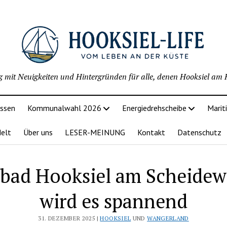
g mit Neuigkeiten und Hintergründen für alle, denen Hooksiel am H
issen
Kommunalwahl 2026
Energiedrehscheibe
Marit
delt
Über uns
LESER-MEINUNG
Kontakt
Datenschutz
bad Hooksiel am Scheidew
wird es spannend
31. DEZEMBER 2025 |
HOOKSIEL
UND
WANGERLAND