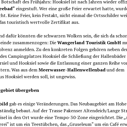
 Botschaft des Frühjahrs: Hooksiel ist nach Jahren wieder offizi
eebad“
eingestuft. Wer eine große Feier erwartet hatte, wurd
ht. Keine Feier, kein Festakt, nicht einmal die Ortsschilder we
das touristisch wertvolle Zertifikat aus.
d dafür könnten die schwarzen Wolken sein, die sich da scho
einde zusammenzogen: Die
Wangerland Touristik GmbH
mu
solvenz anmelden. Zu den konkreten Folgen gehören neben d
 des Campingplatzes Hooksiel die Schließung der Hallenbäder 
siel und Hooksiel sowie die Entlassung einer ganzen Reihe vo
itern. Was aus dem
Meerwasser-Hallenwellenbad
und dem
s Hooksiel werden soll, ist ungewiss.
gebiet übergeben
bild
gab es einige Veränderungen. Das Neubaugebiet am Hohe
lständig bebaut. Auf der Trasse Pakenser Altendeich/Lange St
sel in den Ort wurde eine Tempo-30-Zone eingerichtet. Die „
rei“ ist um ein Teestübchen, das „Gruseleum“ um ein Café erw