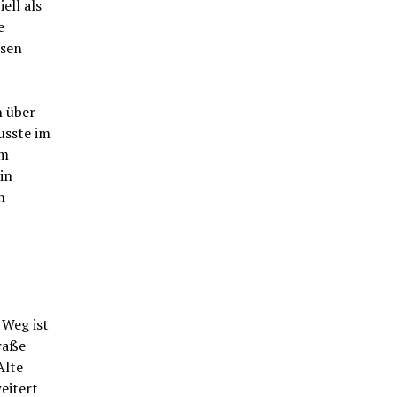
ell als
e
isen
n über
sste im
em
in
n
 Weg ist
raße
Alte
eitert