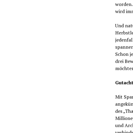
worden. 
wird im
Und natü
Herbstl
jedenfal
spannen
Schon je
drei Be
möchte
Gutach
Mit Spa
angekün
des „Tha
Million
und Arc
verhind