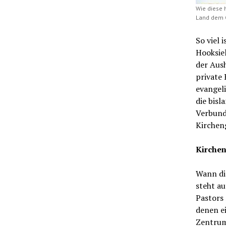
Wie diese 
Land dem Or
So viel 
Hooksiel
der Aus
private 
evangel
die bis
Verbund
Kirchen
Kirche
Wann di
steht au
Pastors
denen ei
Zentrum