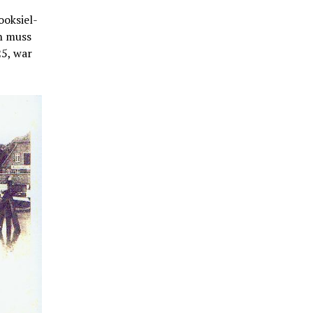
ooksiel-
h muss
25, war