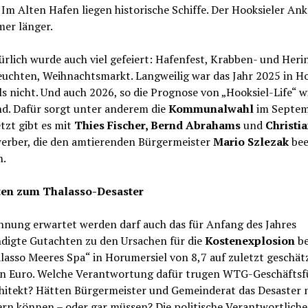
Im Alten Hafen liegen historische Schiffe. Der Hooksieler An
mer länger.
rlich wurde auch viel gefeiert: Hafenfest, Krabben- und Heri
euchten, Weihnachtsmarkt. Langweilig war das Jahr 2025 in Ho
ls nicht. Und auch 2026, so die Prognose von „Hooksiel-Life“ w
d. Dafür sorgt unter anderem die
Kommunalwahl
im Septem
tzt gibt es mit
Thies Fischer, Bernd Abrahams
und
Christi
werber, die den amtierenden Bürgermeister
Mario Szlezak
bee
n.
ten zum Thalasso-Desaster
nnung erwartet werden darf auch das für Anfang des Jahres
digte Gutachten zu den Ursachen für die
Kostenexplosion
be
lasso Meeres Spa“ in Horumersiel von 8,7 auf zuletzt geschät
en Euro. Welche Verantwortung dafür trugen WTG-Geschäfts
hitekt? Hätten Bürgermeister und Gemeinderat das Desaster 
ern können – oder gar müssen? Die politische Verantwortlich