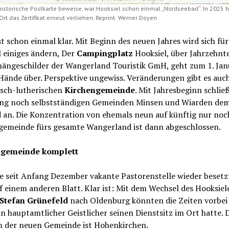
historische Postkarte beweise, war Hooksiel schon einmal „Nordseebad“. In 2025 h
t das Zertifikat erneut verliehen. Reprint: Werner Doyen
ist schon einmal klar. Mit Beginn des neuen Jahres wird sich für
 einiges ändern, Der
Campingplatz
Hooksiel, über Jahrzehnte
hängeschilder der Wangerland Touristik GmH, geht zum 1. Jan
Hände über. Perspektive ungewiss. Veränderungen gibt es auch
isch-lutherischen
Kirchengemeinde
. Mit Jahresbeginn schlie
lang noch selbstständigen Gemeinden Minsen und Wiarden de
 an. Die Konzentration von ehemals neun auf künftig nur noc
gemeinde fürs gesamte Wangerland ist dann abgeschlossen.
ngemeinde komplett
e seit Anfang Dezember vakante Pastorenstelle wieder besetzt
f einem anderen Blatt. Klar ist: Mit dem Wechsel des Hooksiel
Stefan Grünefeld
nach Oldenburg könnten die Zeiten vorbei s
n hauptamtlicher Geistlicher seinen Dienstsitz im Ort hatte. 
 der neuen Gemeinde ist Hohenkirchen.