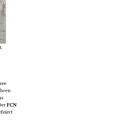
t.
m
see
ihren
ns
Der
FCN
feiert