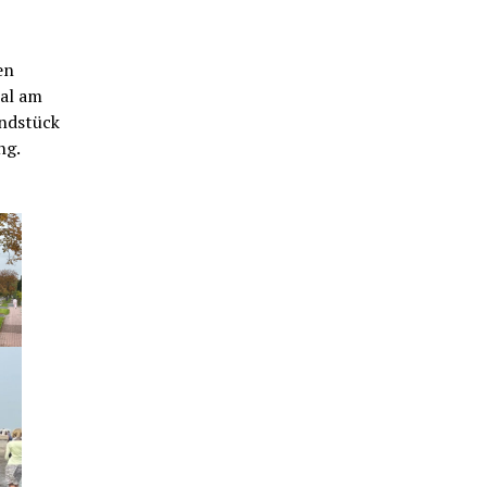
en
eal am
undstück
ng.