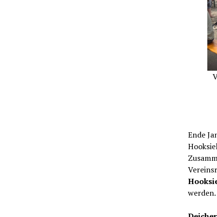
V
Ende Jan
Hooksiel
Zusamme
Vereins
Hooksi
werden.
Deiche