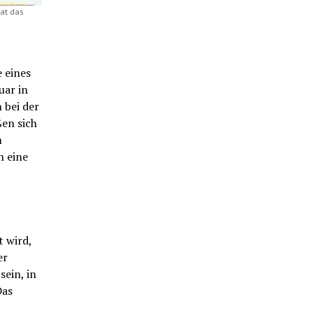
at das
 eines
uar in
 bei der
ßen sich
m
h eine
 wird,
er
ein, in
Das