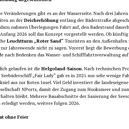
e Veränderungen gibt es an der Wasserseite. Nach drei Jahre
iten an der
Deicherhöhung
entlang der Bäderstraße abgesch
l dazu nahmen Überlegungen Fahrt auf, den Badestrand dauerh
 Anfang 2026 soll das Konzept vorgestellt werden. Ob künftig
che
Leuchtturm „Roter Sand“
Touristen an den Außenhafen 
t zur Jahreswende nicht zu sagen. Vorerst liegt die Bewerbung 
e nach Bedenken das Wasser- und Schifffahrtsverwaltung auf 
ich gelaufen ist die
Helgoland-Saison
. Nach technischen P
Seebäderschiff „Fair Lady“ gab es in 2025 nur sehr wenige Fa
siel aus zur Roten Insel. Viel Geld investiert die landeseigene
sellschaft NPorts, damit der Zugang zum Hooksmeer und zu
halten bleibt. Mehrere Bauabschnitte der Sanierung der Sees
erledigt werden, weitere folgen 2026.
kat ohne Feier