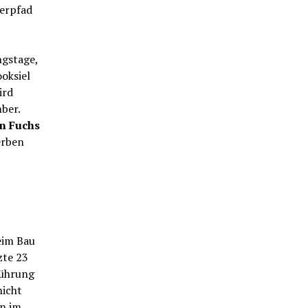
kerpfad
ngstage,
oksiel
ird
ber.
an Fuchs
rben
im Bau
zte 23
führung
nicht
en im