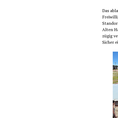
Das abla
Freiwill
Standor
Alten Ha
zügig ve
Sicher e