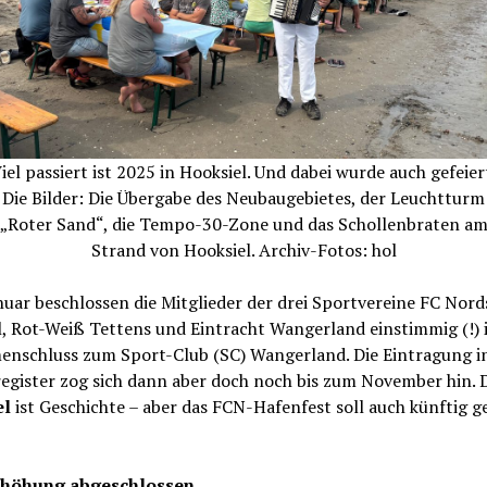
iel passiert ist 2025 in Hooksiel. Und dabei wurde auch gefeier
Die Bilder: Die Übergabe des Neubaugebietes, der Leuchtturm
„Roter Sand“, die Tempo-30-Zone und das Schollenbraten a
Strand von Hooksiel. Archiv-Fotos: hol
uar beschlossen die Mitglieder der drei Sportvereine FC Nord
, Rot-Weiß Tettens und Eintracht Wangerland einstimmig (!) 
nschluss zum Sport-Club (SC) Wangerland. Die Eintragung i
register zog sich dann aber doch noch bis zum November hin. 
el
ist Geschichte – aber das FCN-Hafenfest soll auch künftig ge
rhöhung abgeschlossen