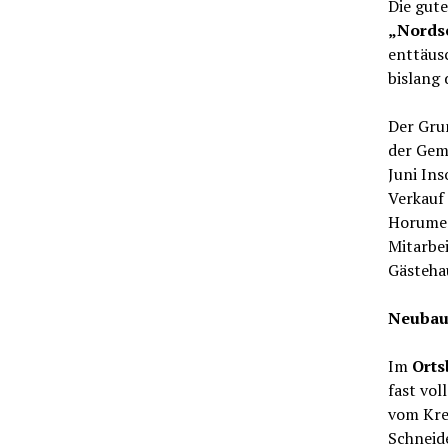
Die gute
„Nords
enttäusc
bislang 
Der Grun
der Gem
Juni In
Verkauf
Horumer
Mitarbe
Gästehau
Neubau
Im
Orts
fast vol
vom Krei
Schneide