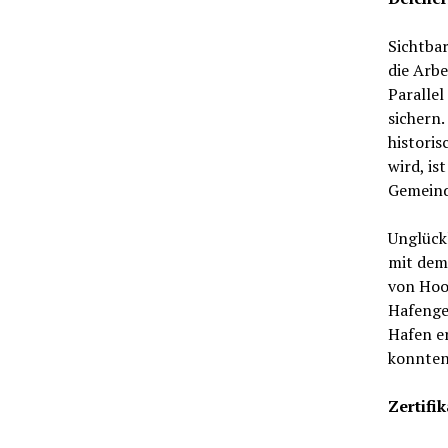
Sichtbar
die Arbe
Paralle
sichern.
historis
wird, is
Gemeind
Unglückl
mit dem 
von Hook
Hafenge
Hafen er
konnten 
Zertifi