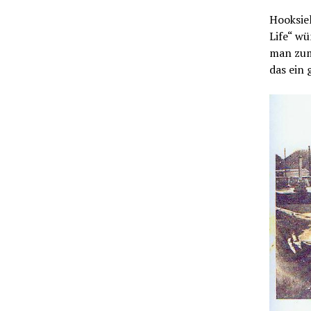
Hooksiel
Life“ wü
man zum
das ein 