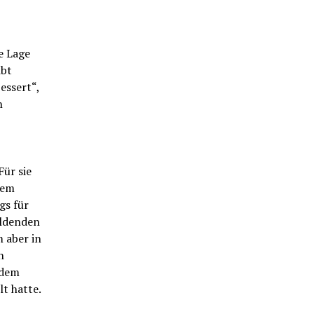
e Lage
ibt
essert“,
n
ür sie
dem
gs für
ildenden
m aber in
n
 dem
lt hatte.