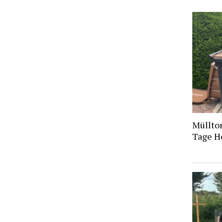
Müllto
Tage H