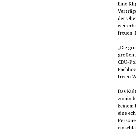
Eine Kli
Verträge
der Ober
weiterbe
freuen. 
„Die gru
großen A
CDU-Poli
Fachhoch
freien W
Das Kul
zumindes
keinem F
eine ech
Personen
einschla