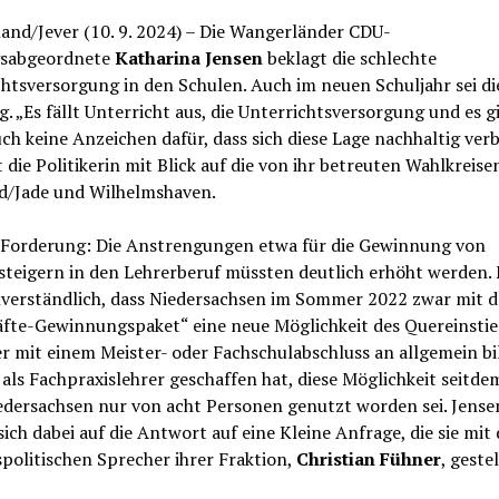
and/Jever (10. 9. 2024) – Die Wangerländer CDU-
sabgeordnete
Katharina Jensen
beklagt die schlechte
htsversorgung in den Schulen. Auch im neuen Schuljahr sei di
g. „Es fällt Unterricht aus, die Unterrichtsversorgung und es g
uch keine Anzeichen dafür, dass sich diese Lage nachhaltig verb
rt die Politikerin mit Blick auf die von ihr betreuten Wahlkreise
nd/Jade und Wilhelmshaven.
 Forderung: Die Anstrengungen etwa für die Gewinnung von
teigern in den Lehrerberuf müssten deutlich erhöht werden. F
unverständlich, dass Niedersachsen im Sommer 2022 zwar mit 
äfte-Gewinnungspaket“ eine neue Möglichkeit des Quereinstie
r mit einem Meister- oder Fachschulabschluss an allgemein b
als Fachpraxislehrer geschaffen hat, diese Möglichkeit seitde
edersachsen nur von acht Personen genutzt worden sei. Jense
sich dabei auf die Antwort auf eine Kleine Anfrage, die sie mit
politischen Sprecher ihrer Fraktion,
Christian Fühner
, gestel