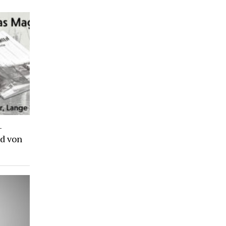
-
d von