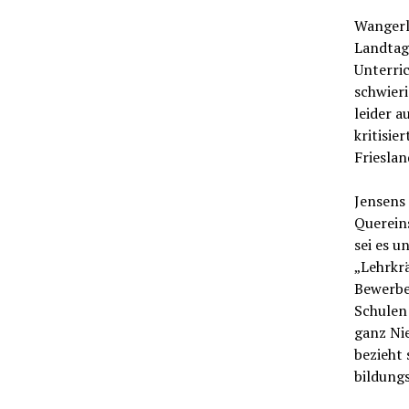
Wangerl
Landtag
Unterric
schwieri
leider a
kritisie
Friesla
Jensens
Quereins
sei es 
„Lehrkr
Bewerbe
Schulen 
ganz Ni
bezieht 
bildungs