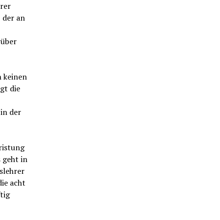
rer
 der an
rüber
h keinen
gt die
in der
ristung
 geht in
slehrer
die acht
tig