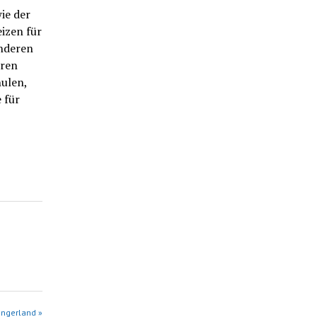
ie der
izen für
anderen
eren
hulen,
 für
angerland »