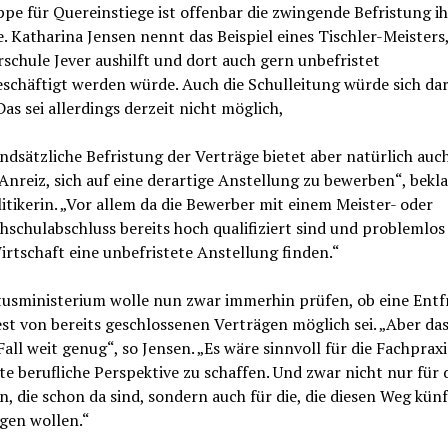
ppe für Quereinstiege ist offenbar die zwingende Befristung ih
. Katharina Jensen nennt das Beispiel eines Tischler-Meisters,
schule Jever aushilft und dort auch gern unbefristet
schäftigt werden würde. Auch die Schulleitung würde sich da
Das sei allerdings derzeit nicht möglich,
ndsätzliche Befristung der Verträge bietet aber natürlich auc
nreiz, sich auf eine derartige Anstellung zu bewerben“, bekla
tikerin. „Vor allem da die Bewerber mit einem Meister- oder
schulabschluss bereits hoch qualifiziert sind und problemlos 
irtschaft eine unbefristete Anstellung finden.“
tusministerium wolle nun zwar immerhin prüfen, ob eine Entf
t von bereits geschlossenen Verträgen möglich sei. „Aber das
all weit genug“, so Jensen. „Es wäre sinnvoll für die Fachpraxi
te berufliche Perspektive zu schaffen. Und zwar nicht nur für 
, die schon da sind, sondern auch für die, die diesen Weg künf
gen wollen.“