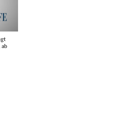
agt
 ab