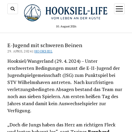
Menü
öffnen
10. August 2026
E-Jugend mit schweren Beinen
29. APRIL 2024 |
HOOKSIEL
Hooksiel/Wangerland (29. 4. 2024) – Unter
erschwerten Bedingungen musst die E-II-Jugend der
Jugendspielgemeinschaft (JSG) zum Punktspiel bei
STV Wilhelmshaven antreten. Nach kurzfristigen
verletzungsbedingten Absagen bestand das Team nur
noch aus sieben Spielern. Am ersten heißen Tag des
Jahres stand damit kein Auswechselspieler zur
Verfügung.
„Doch die Jungs haben das Herz am richtigen Fleck
und legten beherzt los“, sagt Trainer
Bernhard