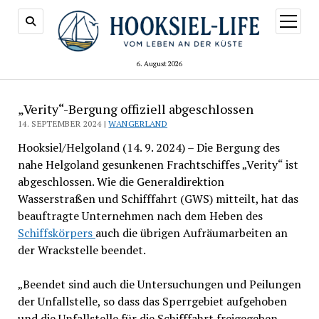
Menü
öffnen
6. August 2026
„Verity“-Bergung offiziell abgeschlossen
14. SEPTEMBER 2024 |
WANGERLAND
Hooksiel/Helgoland (14. 9. 2024) – Die Bergung des
nahe Helgoland gesunkenen Frachtschiffes „Verity“ ist
abgeschlossen. Wie die Generaldirektion
Wasserstraßen und Schifffahrt (GWS) mitteilt, hat das
beauftragte Unternehmen nach dem Heben des
Schiffskörpers
auch die übrigen Aufräumarbeiten an
der Wrackstelle beendet.
„Beendet sind auch die Untersuchungen und Peilungen
der Unfallstelle, so dass das Sperrgebiet aufgehoben
und die Unfallstelle für die Schifffahrt freigegeben