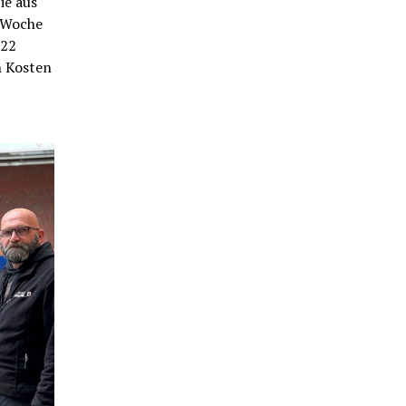
ie aus
n Woche
022
n Kosten