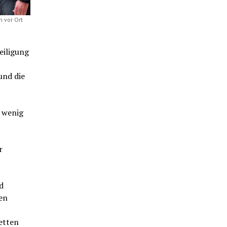
 vor Ort
eiligung
und die
e wenig
r
d
en
etten