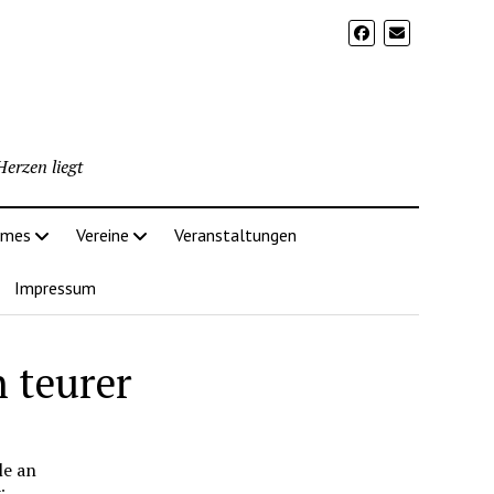
erzen liegt
imes
Vereine
Veranstaltungen
Impressum
 teurer
le an