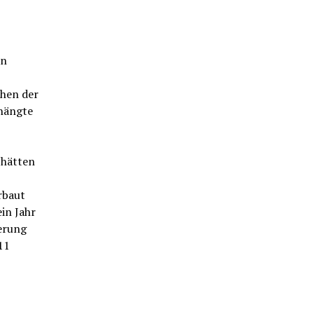
en
chen der
hängte
 hätten
rbaut
in Jahr
erung
11