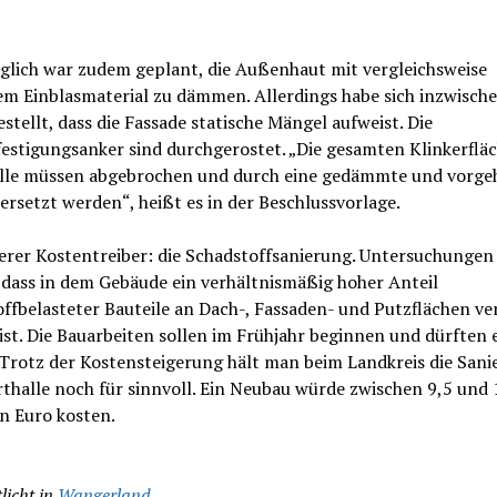
glich war zudem geplant, die Außenhaut mit vergleichsweise
em Einblasmaterial zu dämmen. Allerdings habe sich inzwisch
stellt, dass die Fassade statische Mängel aufweist. Die
estigungsanker sind durchgerostet. „Die gesamten Klinkerflä
lle müssen abgebrochen und durch eine gedämmte und vorge
ersetzt werden“, heißt es in der Beschlussvorlage.
erer Kostentreiber: die Schadstoffsanierung. Untersuchungen
 dass in dem Gebäude ein verhältnismäßig hoher Anteil
ffbelasteter Bauteile an Dach-, Fassaden- und Putzflächen ve
st. Die Bauarbeiten sollen im Frühjahr beginnen und dürften e
 Trotz der Kostensteigerung hält man beim Landkreis die Sani
thalle noch für sinnvoll. Ein Neubau würde zwischen 9,5 und 
n Euro kosten.
licht in
Wangerland