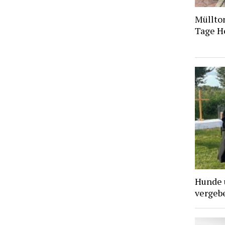
Müllto
Tage H
Hunde 
vergebe