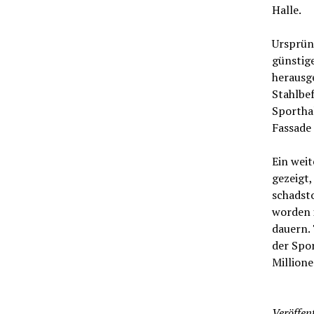
Halle.
Ursprün
günstig
herausge
Stahlbef
Sportha
Fassade 
Ein weit
gezeigt,
schadsto
worden i
dauern.
der Spor
Millione
Veröffent