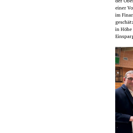
der Ober
einer V
im Finan
geschätz
in Höhe 
Einsparp