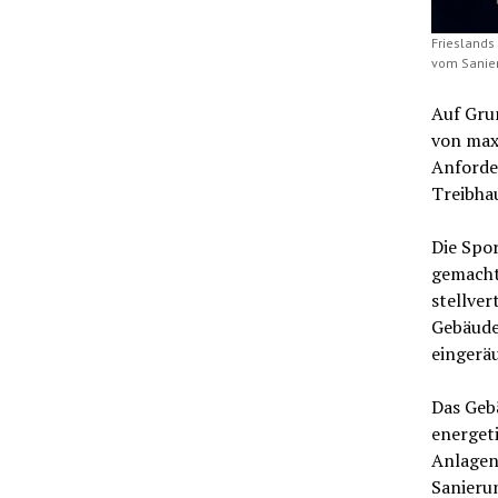
Frieslands
vom Sanier
Auf Gru
von maxi
Anforde
Treibha
Die Spo
gemacht
stellve
Gebäude
eingerä
Das Geb
energet
Anlagen
Sanieru