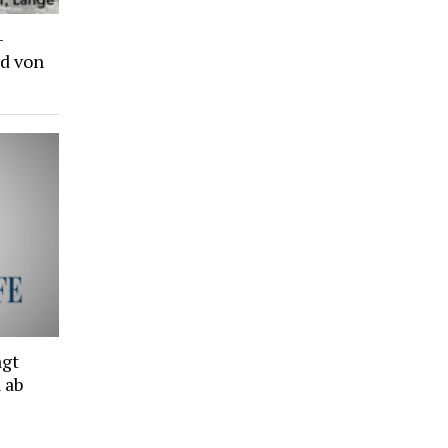
-
d von
agt
 ab