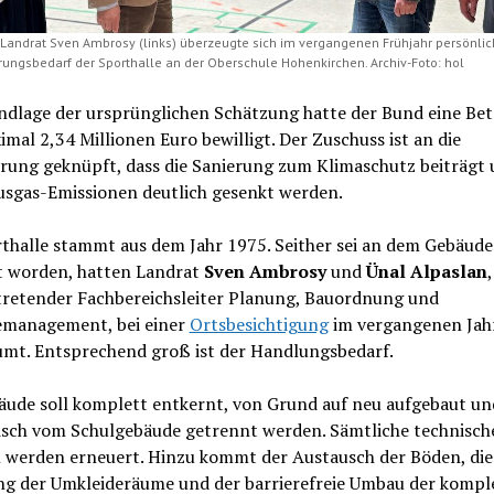
 Landrat Sven Ambrosy (links) überzeugte sich im vergangenen Frühjahr persönlich
ungsbedarf der Sporthalle an der Oberschule Hohenkirchen. Archiv-Foto: hol
ndlage der ursprünglichen Schätzung hatte der Bund eine Bet
mal 2,34 Millionen Euro bewilligt. Der Zuschuss ist an die
rung geknüpft, dass die Sanierung zum Klimaschutz beiträgt 
usgas-Emissionen deutlich gesenkt werden.
rthalle stammt aus dem Jahr 1975. Seither sei an dem Gebäud
 worden, hatten Landrat
Sven Ambrosy
und
Ünal Alpaslan
,
rtretender Fachbereichsleiter Planung, Bauordnung und
management, bei einer
Ortsbesichtigung
im vergangenen Jah
umt. Entsprechend groß ist der Handlungsbedarf.
äude soll komplett entkernt, von Grund auf neu aufgebaut un
isch vom Schulgebäude getrennt werden. Sämtliche technisch
 werden erneuert. Hinzu kommt der Austausch der Böden, die
ng der Umkleideräume und der barrierefreie Umbau der kompl