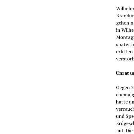
Wilhelms
Brandur
gehen na
in Wilh
Montagmo
später i
erlitten
verstorb
Unrat u
Gegen 2
ehemali
hatte u
verrauc
und Spe
Erdgesch
mit. Die