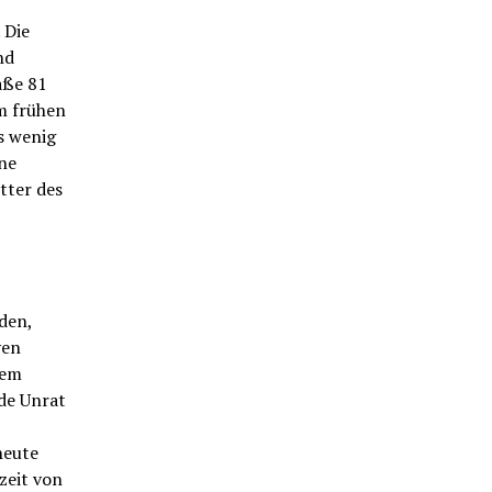
 Die
nd
aße 81
m frühen
s wenig
ne
tter des
den,
ven
dem
de Unrat
heute
zeit von