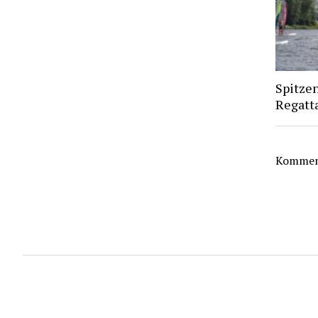
Spitze
Regatt
Komment