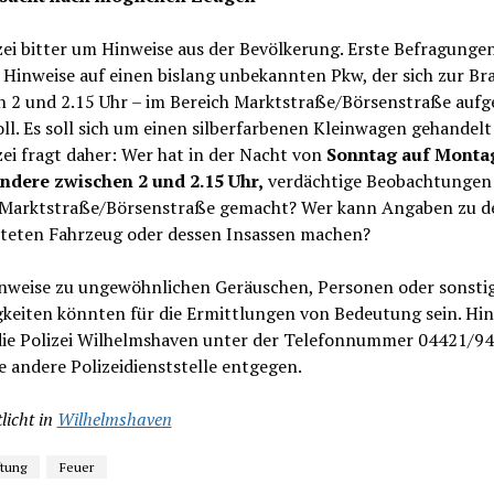
zei bitter um Hinweise aus der Bevölkerung. Erste Befragunge
Hinweise auf einen bislang unbekannten Pkw, der sich zur Bra
n 2 und 2.15 Uhr – im Bereich Marktstraße/Börsenstraße aufg
ll. Es soll sich um einen silberfarbenen Kleinwagen gehandelt
zei fragt daher: Wer hat in der Nacht von
Sonntag auf Monta
ndere zwischen 2 und 2.15 Uhr,
verdächtige Beobachtungen
 Marktstraße/Börsenstraße gemacht? Wer kann Angaben zu 
teten Fahrzeug oder dessen Insassen machen?
nweise zu ungewöhnlichen Geräuschen, Personen oder sonsti
gkeiten könnten für die Ermittlungen von Bedeutung sein. Hi
ie Polizei Wilhelmshaven unter der Telefonnummer 04421/9
e andere Polizeidienststelle entgegen.
licht in
Wilhelmshaven
ftung
Feuer