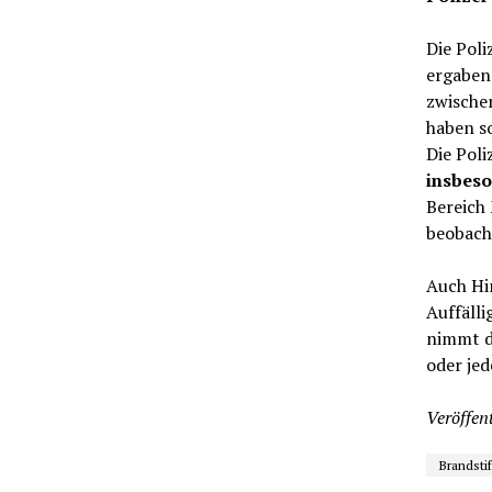
Die Poli
ergaben 
zwische
haben so
Die Poli
insbeso
Bereich
beobach
Auch Hi
Auffälli
nimmt d
oder jed
Veröffent
Brandsti