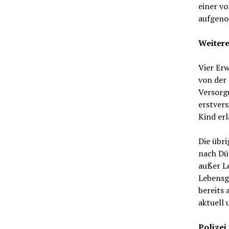
einer v
aufgen
Weitere
Vier Erw
von der
Versorg
erstvers
Kind er
Die übr
nach Dü
außer Le
Lebensg
bereits
aktuell
Polizei