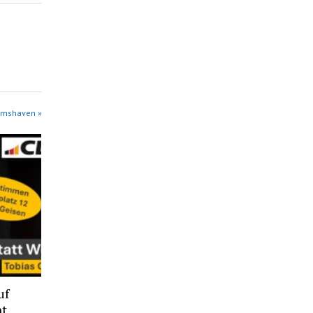
elmshaven »
uf
ht