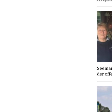
Seeman
der off