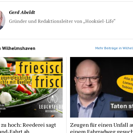
Gerd Abeldt
Gründer und Redaktionsleiter von „Hooksiel-Life“
n
Wilhelmshaven
Mehr Beiträge in Wilh
zu hoch: Reederei sagt
Zeugen für einen Unfall a
and-Fahrt ab
einem Fahrradweg gesuc