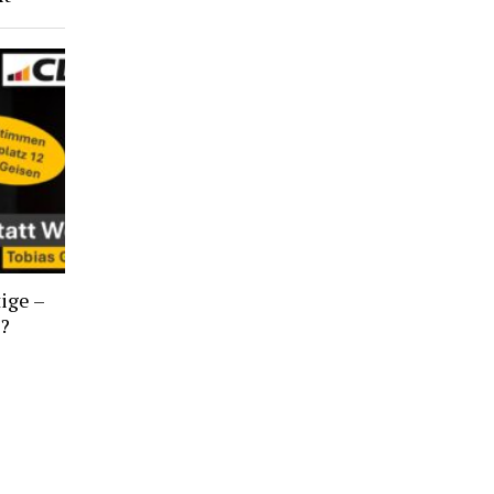
ige –
t?