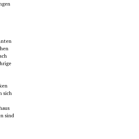
ungen
nnten
chen
sch
hrige
iken
 sich
haus
n sind