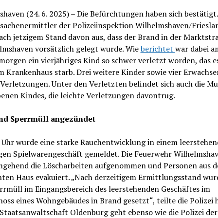
haven (24. 6. 2025) – Die Befürchtungen haben sich bestätigt.
sachenermittler der Polizeiinspektion Wilhelmshaven/Friesla
ch jetzigem Stand davon aus, dass der Brand in der Marktstr
elmshaven vorsätzlich gelegt wurde. Wie
berichtet
war dabei a
rgen ein vierjähriges Kind so schwer verletzt worden, das e
m Krankenhaus starb. Drei weitere Kinder sowie vier Erwachse
 Verletzungen. Unter den Verletzten befindet sich auch die Mu
enen Kindes, die leichte Verletzungen davontrug.
nd Sperrmüll angezündet
 Uhr wurde eine starke Rauchentwicklung in einem leerstehen
gen Spielwarengeschäft gemeldet. Die Feuerwehr Wilhelmsha
mgehend die Löscharbeiten aufgenommen und Personen aus 
hten Haus evakuiert. „Nach derzeitigem Ermittlungsstand wur
rrmüll im Eingangsbereich des leerstehenden Geschäftes im
oss eines Wohngebäudes in Brand gesetzt“, teilte die Polizei 
 Staatsanwaltschaft Oldenburg geht ebenso wie die Polizei der