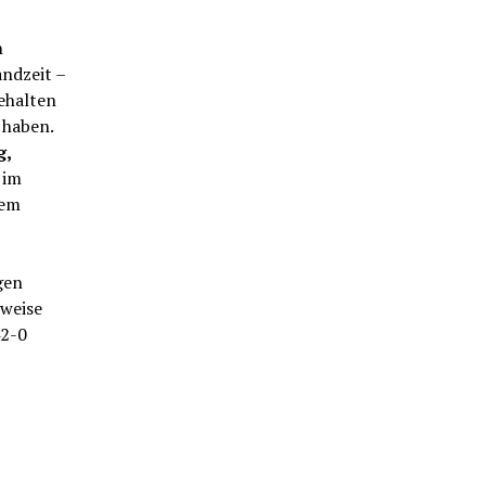
n
ndzeit –
ehalten
 haben.
g,
 im
dem
gen
nweise
42-0