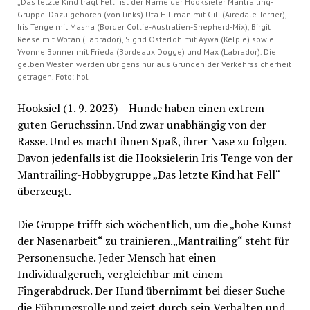
„Das letzte Kind trägt Fell“ ist der Name der Hooksieler Mantrailing-
Gruppe. Dazu gehören (von links) Uta Hillman mit Gili (Airedale Terrier),
Iris Tenge mit Masha (Border Collie-Australien-Shepherd-Mix), Birgit
Reese mit Wotan (Labrador), Sigrid Osterloh mit Aywa (Kelpie) sowie
Yvonne Bonner mit Frieda (Bordeaux Dogge) und Max (Labrador). Die
gelben Westen werden übrigens nur aus Gründen der Verkehrssicherheit
getragen. Foto: hol
Hooksiel (1. 9. 2023) – Hunde haben einen extrem
guten Geruchssinn. Und zwar unabhängig von der
Rasse. Und es macht ihnen Spaß, ihrer Nase zu folgen.
Davon jedenfalls ist die Hooksielerin Iris Tenge von der
Mantrailing-Hobbygruppe „Das letzte Kind hat Fell“
überzeugt.
Die Gruppe trifft sich wöchentlich, um die „hohe Kunst
der Nasenarbeit“ zu trainieren.„Mantrailing“ steht für
Personensuche. Jeder Mensch hat einen
Individualgeruch, vergleichbar mit einem
Fingerabdruck. Der Hund übernimmt bei dieser Suche
die Führungsrolle und zeigt durch sein Verhalten und